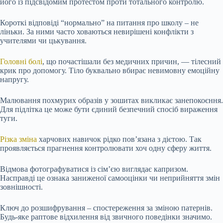
його із підсвідомим протестом проти тотального контролю.
Короткі відповіді “нормально” на питання про школу – не
ліньки. За ними часто ховаються невирішені конфлікти з
учителями чи цькування.
Головні болі
, що почастішали без медичних причин, — тілесний
крик про допомогу. Тіло буквально вбирає невимовну емоційну
напругу.
Малювання похмурих образів у зошитах викликає занепокоєння.
Для підлітка це може бути єдиний безпечний спосіб вираження
туги.
Різка зміна
харчових навичок рідко пов’язана з дієтою. Так
проявляється прагнення контролювати хоч одну сферу життя.
Відмова фотографуватися із сім’єю виглядає капризом.
Насправді це ознака заниженої самооцінки чи неприйняття змін
зовнішності.
Ключ до розшифрування – спостереження за зміною патернів.
Будь-яке раптове відхилення від звичного поведінки значимо.