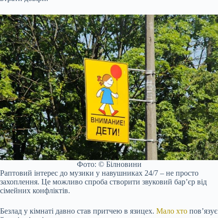
Фото: © Білновини
Раптовий інтерес до музики у навушниках 24/7 – не просто
захоплення. Це можливо спроба створити звуковий бар’єр від
сімейних конфліктів.
Безлад у кімнаті давно став притчею в язицех.
Мало хто
пов’язує