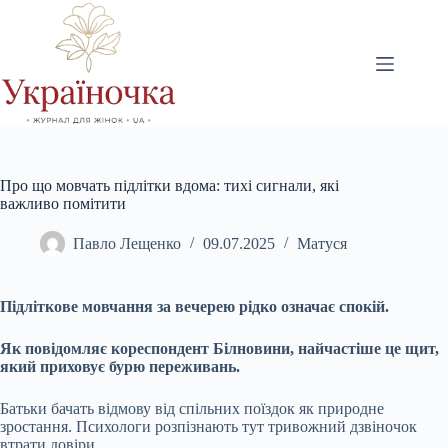
Перейти
до
вмісту
Про що мовчать підлітки вдома: тихі сигнали, які
важливо помітити
Павло Лещенко
09.07.2025
Матуся
Підліткове мовчання за вечерею рідко означає спокій.
Як повідомляє кореспондент Білновини, найчастіше це щит,
який приховує бурю переживань.
Батьки бачать відмову від спільних поїздок як природне
зростання. Психологи розпізнають тут тривожний дзвіночок
втрати довіри.