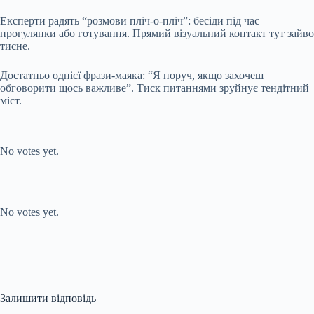
Експерти радять “розмови пліч-о-пліч”: бесіди під час
прогулянки або готування. Прямий візуальний контакт тут зайво
тисне.
Достатньо однієї фрази-маяка: “Я поруч, якщо захочеш
обговорити щось важливе”. Тиск питаннями зруйнує тендітний
міст.
Submit Rating
Rate this item:
No votes yet.
Submit Rating
Rate this item:
No votes yet.
Залишити відповідь