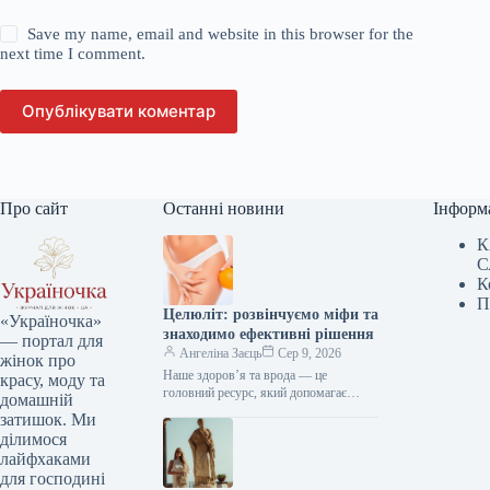
Save my name, email and website in this browser for the
next time I comment.
Опублікувати коментар
Про сайт
Останні новини
Інформ
К
С
К
П
Целюліт: розвінчуємо міфи та
«Україночка»
знаходимо ефективні рішення
— портал для
Ангеліна Заєць
Сер 9, 2026
жінок про
Наше здоров’я та врода — це
красу, моду та
головний ресурс, який допомагає
домашній
відчувати себе впевнено кожного дня.
затишок. Ми
Редакція «Україночки» підготувала
ділимося
для вас…
лайфхаками
для господині