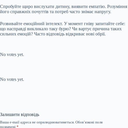
Спробуйте щиро вислухати дитину, виявити емпатію. Розуміння
його справжніх почуттів та потреб часто знімає напругу.
Розвивайте емоційний інтелект. У момент гніву запитайте себе:
що насправді викликало таку бурю? Чи вартує причина таких
сильних емоцій? Часто відповідь відкриває нові обрії.
Submit Rating
Rate this item:
No votes yet.
Submit Rating
Rate this item:
No votes yet.
Залишити відповідь
Ваша e-mail адреса не оприлюднюватиметься.
Обов’язкові поля
позначені
*