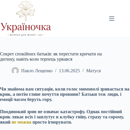
Перейти
до
вмісту
Секрет спокійних батьків: як перестати кричати на
дитину, навіть коли терпець урвався
Павло Лещенко
13.06.2025
Матуся
Чи знайома вам ситуація, коли голос мимоволі зривається на
крик, а потім глине почуття провини? Батьки теж люди, і
емоції часом беруть гору.
Поодинокий зрив не означає катастрофу. Однак постійний
крик лякає всіх і заплутує в клубку гніву, страху та сорому,
який
не можна
просто ігнорувати.