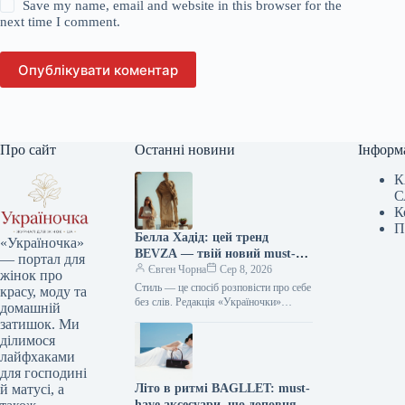
Save my name, email and website in this browser for the
next time I comment.
Опублікувати коментар
Про сайт
Останні новини
Інформ
К
С
К
П
Белла Хадід: цей тренд
«Україночка»
BEVZA — твій новий must-
— портал для
have сезону!
Євген Чорна
Сер 8, 2026
жінок про
Стиль — це спосіб розповісти про себе
красу, моду та
без слів. Редакція «Україночки»
домашній
уважно стежить за останніми
затишок. Ми
тенденціями, і сьогодні ми
ділимося
підготували…
лайфхаками
для господині
Літо в ритмі BAGLLET: must-
й матусі, а
have аксесуари, що доповнять