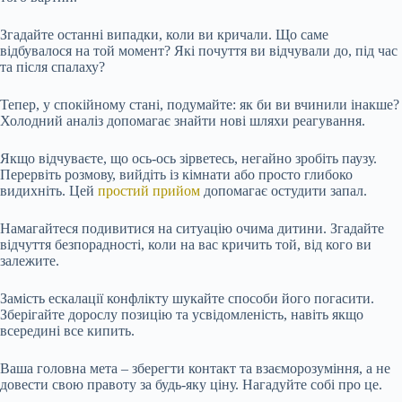
Згадайте останні випадки, коли ви кричали. Що саме
відбувалося на той момент? Які почуття ви відчували до, під час
та після спалаху?
Тепер, у спокійному стані, подумайте: як би ви вчинили інакше?
Холодний аналіз допомагає знайти нові шляхи реагування.
Якщо відчуваєте, що ось-ось зірветесь, негайно зробіть паузу.
Перервіть розмову, вийдіть із кімнати або просто глибоко
видихніть. Цей
простий прийом
допомагає остудити запал.
Намагайтеся подивитися на ситуацію очима дитини. Згадайте
відчуття безпорадності, коли на вас кричить той, від кого ви
залежите.
Замість ескалації конфлікту шукайте способи його погасити.
Зберігайте дорослу позицію та усвідомленість, навіть якщо
всередині все кипить.
Ваша головна мета – зберегти контакт та взаєморозуміння, а не
довести свою правоту за будь-яку ціну. Нагадуйте собі про це.