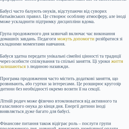
Бабусі часто балують онуків, відступаючи від суворих
батьківських правил. Це створює особливу атмосферу, але іноді
може ускладнити підтримку дисципліни вдома.
Група продовженого дня зазвичай включає час виконання
домашніх завдань. Педагоги
можуть допомогти
розібратися зі
складними моментами навчання.
Бабуся здатна передати унікальні сімейні цінності та традиції
через особисте спілкування та спільні заняття. Ці уроки
життя
залишаються
з людиною назавжди.
Програма продовження часто містить додаткові заняття, що
розвивають, або гуртки за інтересами. Це розширює кругозір
дитини без необхідності окремо возити її на секції.
Літній родич може фізично втомлюватися від активного та
галасливого онука до кінця дня. Енергії дитини іноді
виявляється дуже багато для бабусі.
Фінансове питання також відіграє роль – послуги групи
продовженого дня, зазвичай, вимагають щомісячної оплати.