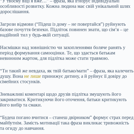
“У твоєму віці я вже…” – фраза, яка ігнорує індивідуальні
особливості розвитку. Кожна людина має свій унікальний шлях
дорослішання.
Загрози відмови (“Підеш із дому – не повертайся”) руйнують
базове почуття безпеки. Підліток повинен знати, що сім’я – це
надійний тил у будь-якій ситуації.
Насмішки над зовнішністю чи захопленнями боляче ранять у
період формування самооцінки. Те, що здається батькам
невинним жартом, для підлітка може стати травмою.
“Ти такий же невдаха, як твій батько/мати” – фраза, яка калечить
душу. Вона
не лише
принижує дитину, а й руйнує її довіру до
сімейних стосунків.
Зневажливі коментарі щодо друзів підлітка змушують його
закриватися. Критикуючи його оточення, батьки критикують
його вибір та смаки.
“Будеш погано вчитися – станеш двірником” формує страх перед
майбутнім. Замість мотивації така фраза викликає тривожність
та огиду до навчання.