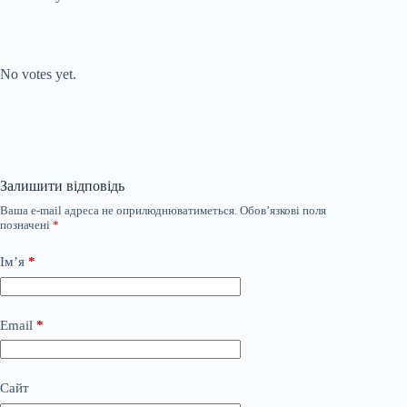
Submit Rating
Rate this item:
No votes yet.
Залишити відповідь
Ваша e-mail адреса не оприлюднюватиметься.
Обов’язкові поля
позначені
*
Ім’я
*
Email
*
Сайт