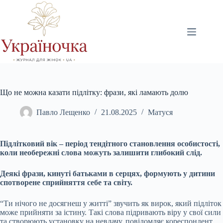
Перейти
до
вмісту
Що не можна казати підлітку: фрази, які ламають долю
Павло Лещенко
21.08.2025
Матуся
Підлітковий вік – період тендітного становлення особистості,
коли необережні слова можуть залишити глибокий слід.
Деякі фрази, кинуті батьками в серцях, формують у дитини
спотворене сприйняття себе та світу.
“Ти нічого не досягнеш у житті” звучить як вирок, який підліток
може прийняти за істину. Такі слова підривають віру у свої сили
та створюють установку на невдачу, повідомляє кореспондент