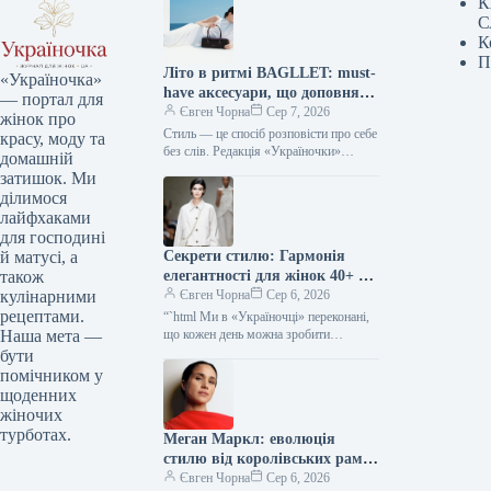
К
С
К
П
Літо в ритмі BAGLLET: must-
«Україночка»
have аксесуари, що доповнять
— портал для
твій фешн-образ
Євген Чорна
Сер 7, 2026
жінок про
Стиль — це спосіб розповісти про себе
красу, моду та
без слів. Редакція «Україночки»
домашній
уважно стежить за останніми
затишок. Ми
тенденціями, і сьогодні ми
ділимося
підготували…
лайфхаками
для господині
Секрети стилю: Гармонія
й матусі, а
елегантності для жінок 40+ від
також
топ-стилістки
Євген Чорна
Сер 6, 2026
кулінарними
рецептами.
“`html Ми в «Україночці» переконані,
що кожен день можна зробити
Наша мета —
особливим, якщо додати до нього
бути
трішки натхнення. Сьогодні ми
помічником у
розбираємося…
щоденних
жіночих
турботах.
Меган Маркл: еволюція
стилю від королівських рамок
до тренду тихої розкоші
Євген Чорна
Сер 6, 2026