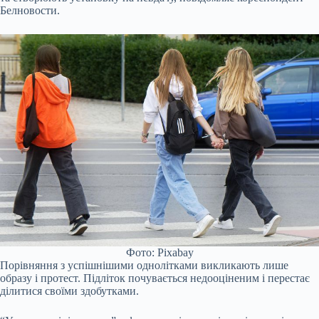
Белновости.
Фото: Pixabay
Порівняння з успішнішими однолітками викликають лише
образу і протест. Підліток почувається недооціненим і перестає
ділитися своїми здобутками.