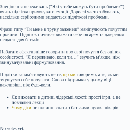
Знецінення переживань (“Які у тебе можуть бути проблеми?”)
вчить підлітка приховувати емоції. Дорослі часто забувають,
наскільки серйозними видаються підліткові проблеми.
Фрази типу “Ти мене в труну заженеш” маніпулюють почуттям
провини. Підліток починає вважати себе тягарем та джерелом
нещасть для батьків.
Набагато ефективніше говорити про свої почуття без оцінок
особистості. “Я переживаю, коли ти…” звучить м’якше, ніж
звинувачувальні формулювання.
Підлітки запам’ятовують не те,
що ми
говоримо, а те, як ми
змушуємо себе почувати. Слова підтримки у цьому віці
важливіші, ніж будь-коли.
Як виховати в дитині лідерські якості: прості ігри, а не
повчальні лекції
Чому діти
не повинні спати з батьками: думка лікарів
Submit Rating
Rate this item:
No votes yet.