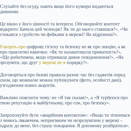
Слухайте без осуду, навіть якщо його кумири видаються
дивними.
Це вікно у його цінності та інтереси. Обговорюйте контент
відкрито: Бачила цей челендж? Як ти до нього ставишся?», «Чи
стикався з грубістю чи фейками в мережі? Як відрізниш?».
Говоріть про
цифрову гігієну та безпеку не як про лекцію, а як
про практичні навички: «Як ти налаштовуєш приватність?»,
«Що робитимеш, якщо отримаєш дивне повідомлення?», «Як
зрозуміти, що друг
у мережі
не в
порядку?».
Договоріться про базові правила разом: час без гаджетів перед
сном, що можна/не можна публікувати (фото, особисті дані),
узгодження нових акаунтів.
Важливо пояснити чому: не «Я так сказав!», а «Я турбуюся про
твою репутацію в майбутньому, про сон, про безпеку».
Запропонуйте бути «аварійним контактом»: «Якщо ти зіткнешся
з чимось лякаючим, неприємним чи незрозумілим у мережі –
одразу до мене, без страху покарання. Я допоможу розібратися».