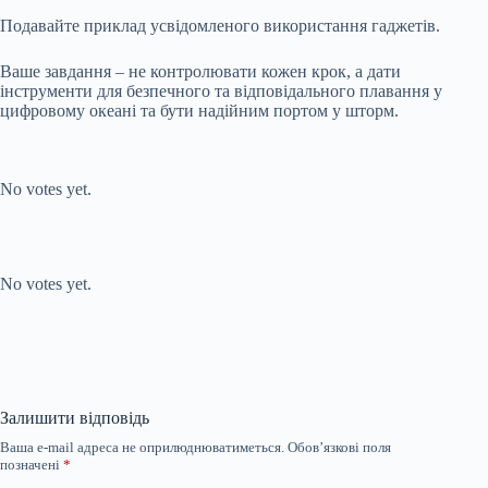
Подавайте приклад усвідомленого використання гаджетів.
Ваше завдання – не контролювати кожен крок, а дати
інструменти для безпечного та відповідального плавання у
цифровому океані та бути надійним портом у шторм.
Submit Rating
Rate this item:
No votes yet.
Submit Rating
Rate this item:
No votes yet.
Залишити відповідь
Ваша e-mail адреса не оприлюднюватиметься.
Обов’язкові поля
позначені
*