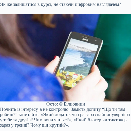
Як же залишатися в курсі, не стаючи цифровим наглядачем?
Фото: © Білновини
Почніть із інтересу, а не контролю. Замість допиту “Що ти там
робиш?” запитайте: «Який додаток чи гра зараз найпопулярніша
у тебе та друзів? Чим вона чіпляє?», «Який блогер чи тиктокер
зараз у тренді? Чому він крутий?».