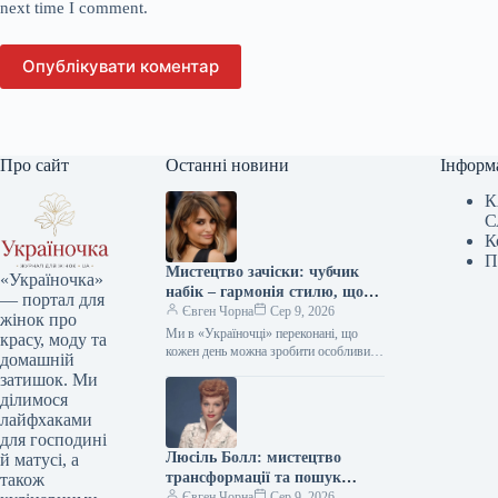
next time I comment.
Опублікувати коментар
Про сайт
Останні новини
Інформ
К
С
К
П
Мистецтво зачіски: чубчик
«Україночка»
набік – гармонія стилю, що
— портал для
надихає міленіалів та дивує
Євген Чорна
Сер 9, 2026
жінок про
зумерів
Ми в «Україночці» переконані, що
красу, моду та
кожен день можна зробити особливим,
домашній
якщо додати до нього трішки
затишок. Ми
натхнення. Сьогодні ми розбираємося
ділимося
в…
лайфхаками
для господині
Люсіль Болл: мистецтво
й матусі, а
трансформації та пошук
також
власної гармонії кольору
Євген Чорна
Сер 9, 2026