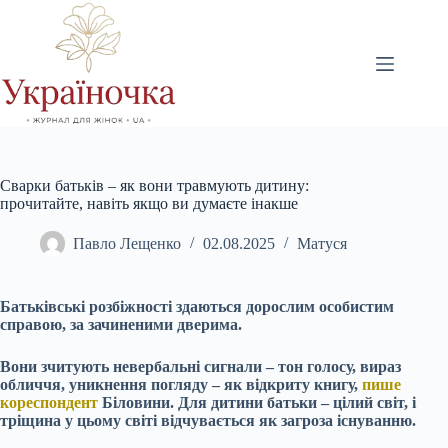
Перейти
до
вмісту
Сварки батьків – як вони травмують дитину:
прочитайте, навіть якщо ви думаєте інакше
Павло Лещенко
02.08.2025
Матуся
Батьківські розбіжності здаються дорослим особистим
справою, за зачиненими дверима.
Вони зчитують невербальні сигнали – тон голосу, вираз
обличчя, уникнення погляду – як відкриту книгу,
пише
кореспондент
Біловини. Для дитини батьки – цілий світ, і
тріщина у цьому світі відчувається як загроза існуванню.