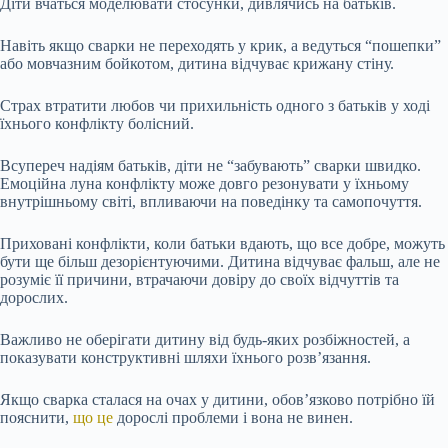
Діти вчаться моделювати стосунки, дивлячись на батьків.
Навіть якщо сварки не переходять у крик, а ведуться “пошепки”
або мовчазним бойкотом, дитина відчуває крижану стіну.
Страх втратити любов чи прихильність одного з батьків у ході
їхнього конфлікту болісний.
Всупереч надіям батьків, діти не “забувають” сварки швидко.
Емоційна луна конфлікту може довго резонувати у їхньому
внутрішньому світі, впливаючи на поведінку та самопочуття.
Приховані конфлікти, коли батьки вдають, що все добре, можуть
бути ще більш дезорієнтуючими. Дитина відчуває фальш, але не
розуміє її причини, втрачаючи довіру до своїх відчуттів та
дорослих.
Важливо не оберігати дитину від будь-яких розбіжностей, а
показувати конструктивні шляхи їхнього розв’язання.
Якщо сварка сталася на очах у дитини, обов’язково потрібно їй
пояснити,
що це
дорослі проблеми і вона не винен.