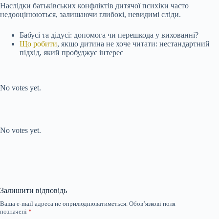
Наслідки батьківських конфліктів дитячої психіки часто
недооцінюються, залишаючи глибокі, невидимі сліди.
Бабусі та дідусі: допомога чи перешкода у вихованні?
Що робити
, якщо дитина не хоче читати: нестандартний
підхід, який пробуджує інтерес
Submit Rating
Rate this item:
No votes yet.
Submit Rating
Rate this item:
No votes yet.
Залишити відповідь
Ваша e-mail адреса не оприлюднюватиметься.
Обов’язкові поля
позначені
*