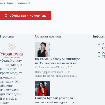
next time I comment.
Опублікувати коментар
Про сайт
Останні новини
Інформ
К
С
К
П
Як Емма Вілліс у 50 виглядає
«Україночка»
на 35: секрети молодості від
— портал для
зірки
Ангеліна Заєць
Сер 5, 2026
жінок про
Наше здоров’я та врода — це
красу, моду та
головний ресурс, який допомагає
домашній
відчувати себе впевнено кожного дня.
затишок. Ми
Редакція «Україночки» підготувала
ділимося
для вас…
лайфхаками
для господині
Сандра Буллок розкрила
й матусі, а
секрет своєї молодості: ця
також