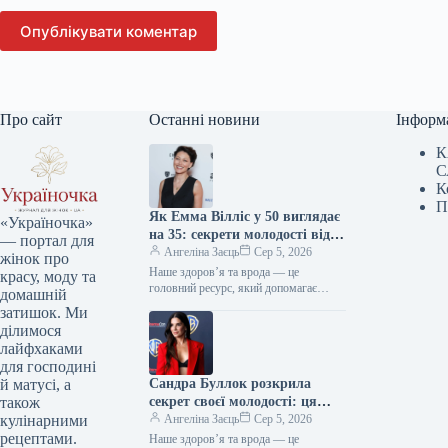
Опублікувати коментар
Про сайт
Останні новини
Інформ
К
С
К
П
Як Емма Вілліс у 50 виглядає
«Україночка»
на 35: секрети молодості від
— портал для
зірки
Ангеліна Заєць
Сер 5, 2026
жінок про
Наше здоров’я та врода — це
красу, моду та
головний ресурс, який допомагає
домашній
відчувати себе впевнено кожного дня.
затишок. Ми
Редакція «Україночки» підготувала
ділимося
для вас…
лайфхаками
для господині
Сандра Буллок розкрила
й матусі, а
секрет своєї молодості: ця
також
звичка дивує світ
Ангеліна Заєць
Сер 5, 2026
кулінарними
рецептами.
Наше здоров’я та врода — це