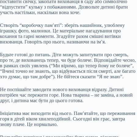
поставити свічку, закопати вихованця в саду або символічно
“відпустити” кульку з побажаннями. Дозвольте дитині брати
участь настільки, наскільки вона хоче.
Створіть “коробочку пам’яті”: зберіть нашийник, улюблену
іграшку, фото, малюнки. Це матеріальне нагадування про
кохання та гарні моменти. Згадуйте разом смішні витівки
вихованця. Говоріть про нього, називаючи на ім’я.
Будьте готові до питань. Діти можуть запитувати про смерть,
про те, де вихованець тепер, чи буде боляче. Відповідайте чесно,
в рамках своїх уявлень (“Ми віримо, що тепер йому не боляче”,
“Вчені точно не знають, що відбувається після смерті, але багато
хто думає, що там добре”). Не бійтеся сказати “Я не знаю”.
Не поспішайте заводити нового вихованця відразу. Дитині
потрібен час пережити горе. Нова тварина – не заміна, а новий
друг, і дитина має бути до цього готова.
Ініціатива має виходити від нього. Пам’ятайте, що переживання
горя в дітей віком хвилеподібний. Сьогодні він грає, завтра
знову плаче. Це нормально.