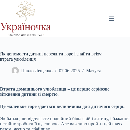
Перейти
до
вмісту
Як допомогти дитині пережити горе і знайти втіху:
втрата улюбленця
Павло Лещенко
07.06.2025
Матуся
Втрата домашнього улюбленця – це перше серйозне
зіткнення дитини зі смертю.
Це маленьке горе здається величезним для дитячого серця.
Як батько, ви відчуваєте подвійний біль: свій і дитину, і бажання
негайно зробити її щасливою. Але важливо пройти цей шлях
разом, чесно та дбайливо.