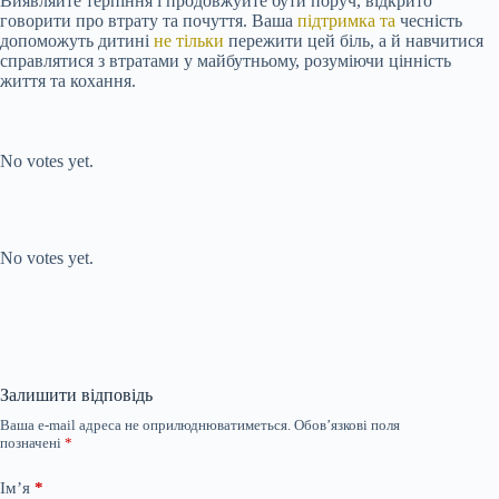
Виявляйте терпіння і продовжуйте бути поруч, відкрито
говорити про втрату та почуття. Ваша
підтримка та
чесність
допоможуть дитині
не тільки
пережити цей біль, а й навчитися
справлятися з втратами у майбутньому, розуміючи цінність
життя та кохання.
Submit Rating
Rate this item:
No votes yet.
Submit Rating
Rate this item:
No votes yet.
Залишити відповідь
Ваша e-mail адреса не оприлюднюватиметься.
Обов’язкові поля
позначені
*
Ім’я
*