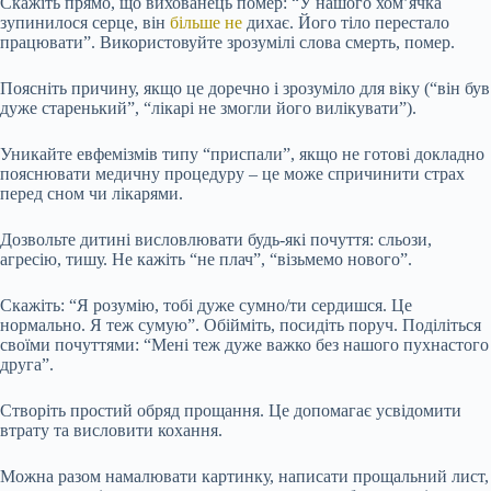
Скажіть прямо, що вихованець помер: “У нашого хом’ячка
зупинилося серце, він
більше не
дихає. Його тіло перестало
працювати”. Використовуйте зрозумілі слова смерть, помер.
Поясніть причину, якщо це доречно і зрозуміло для віку (“він був
дуже старенький”, “лікарі не змогли його вилікувати”).
Уникайте евфемізмів типу “приспали”, якщо не готові докладно
пояснювати медичну процедуру – це може спричинити страх
перед сном чи лікарями.
Дозвольте дитині висловлювати будь-які почуття: сльози,
агресію, тишу. Не кажіть “не плач”, “візьмемо нового”.
Скажіть: “Я розумію, тобі дуже сумно/ти сердишся. Це
нормально. Я теж сумую”. Обійміть, посидіть поруч. Поділіться
своїми почуттями: “Мені теж дуже важко без нашого пухнастого
друга”.
Створіть простий обряд прощання. Це допомагає усвідомити
втрату та висловити кохання.
Можна разом намалювати картинку, написати прощальний лист,