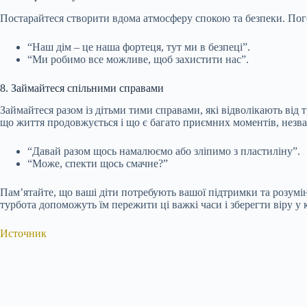
Постарайтеся створити вдома атмосферу спокою та безпеки. Погов
“Наш дім – це наша фортеця, тут ми в безпеці”.
“Ми робимо все можливе, щоб захистити нас”.
8. Займайтеся спільними справами
Займайтеся разом із дітьми тими справами, які відволікають від
що життя продовжується і що є багато приємних моментів, незв
“Давай разом щось намалюємо або зліпимо з пластиліну”.
“Може, спекти щось смачне?”
Пам’ятайте, що ваші діти потребують вашої підтримки та розумін
турбота допоможуть їм пережити ці важкі часи і зберегти віру у
Источник