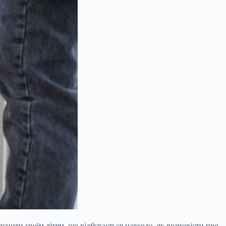
снити своїм дітям, що відбувається навколо, як розповісти про