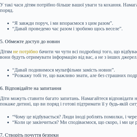
У такі часи дітям потрібно більше вашої уваги та кохання. Намаг
поряд.
“Я завжди поруч, і ми впораємося з цим разом”.
“Давай проведемо час разом і зробимо щось веселе”.
5. Обмежте доступ до новин
Дітям
не потрібно
бачити чи чути всі подробиці того, що відбува
вони будуть отримувати інформацію від вас, а не з інших джерел
“Давай подивимося мультфільми замість новин”.
“Розкажу тобі те, що важливо знати, але без страшних под
6. Відповідайте на запитання
Діти можуть ставити багато запитань. Намагайтеся відповідати на
покаже дитині, що ви поряд і готові підтримати її у будь-якій сит
“Чому це відбувається? Люди іноді роблять помилки, і чер
“Коли це закінчиться? Ми сподіваємося, що скоро, і ми це
7. Створіть почуття безпеки