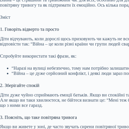
повітряну тривогу та як підтримати їх емоційно. Ось кілька пора
Зміст
1. Говоріть відверто та просто
Діти відчувають, коли дорослі щось приховують чи кажуть не в
відповісти так: “Війна – це коли різні країни чи групи людей сва
Спробуйте використати такі фрази, як:
“Наразі на вулиці небезпечно, тому нам потрібно залишати
“Війна – це дуже серйозний конфлікт, і деякі люди зараз п
2. Зберігайте спокій
Діти дуже чуйно сприймають емоції батьків. Якщо ви спокійні та
Але якщо ви таки хвилюєтеся, не бійтеся визнати це: “Мені теж б
що з ними все гаразд.
3. Поясніть, що таке повітряна тривога
Якщо ви живете у зоні, де часто звучать сирени повітряної тривог