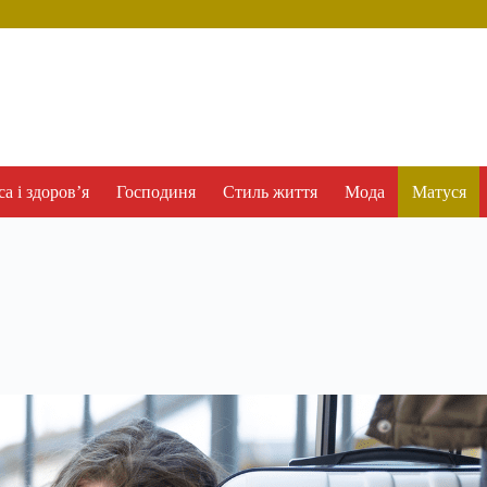
а і здоров’я
Господиня
Стиль життя
Мода
Матуся