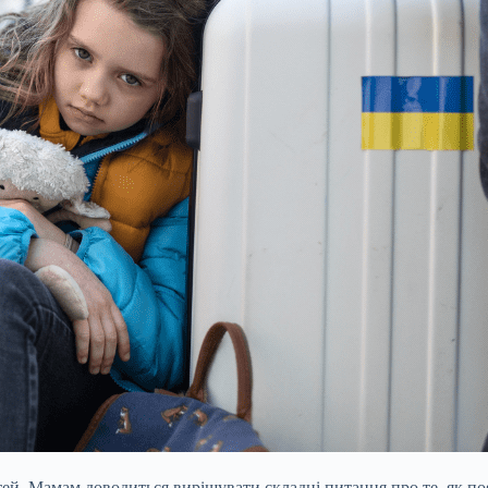
тей. Мамам доводиться вирішувати складні питання про те, як поя