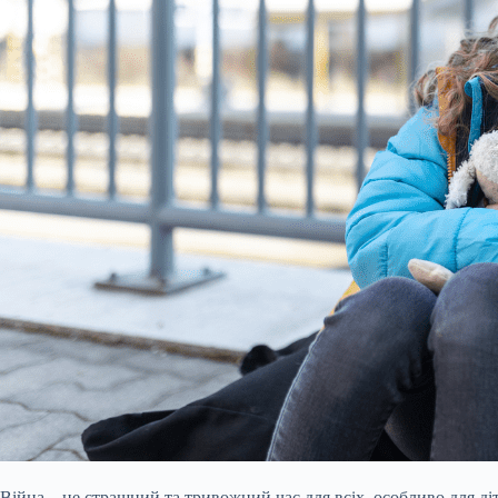
Війна – це страшний та тривожний час для всіх, особливо для ді