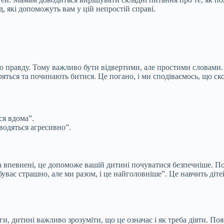
д, які допоможуть вам у цій непростій справі.
сю правду. Тому важливо бути відвертими, але простими словами
ряться та починають битися. Це погано, і ми сподіваємось, що ско
ся вдома”.
оводяться агресивно”.
 впевнені, це допоможе вашій дитині почуватися безпечніше. Пос
уває страшно, але ми разом, і це найголовніше”. Це навчить діте
и, дитині важливо зрозуміти, що це означає і як треба діяти. Пояс