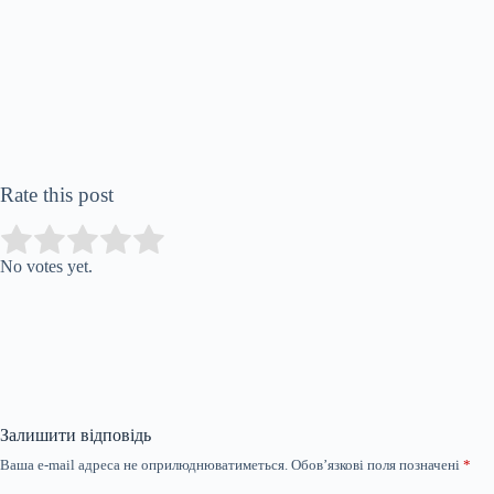
Rate this post
Submit Rating
Rate this item:
No votes yet.
Залишити відповідь
Ваша e-mail адреса не оприлюднюватиметься.
Обов’язкові поля позначені
*