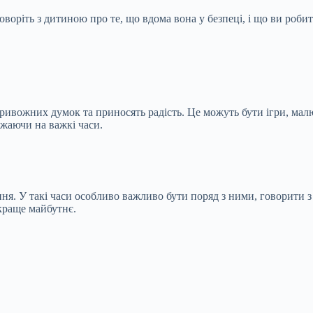
оріть з дитиною про те, що вдома вона у безпеці, і що ви робит
 тривожних думок та приносять радість. Це можуть бути ігри, мал
ажаючи на важкі часи.
ня. У такі часи особливо важливо бути поряд з ними, говорити з
 краще майбутнє.