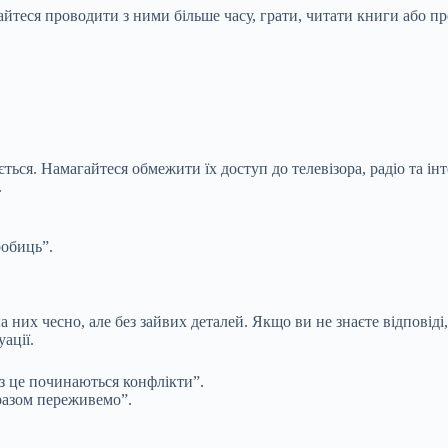
айтеся проводити з ними більше часу, грати, читати книги або пр
ється. Намагайтеся обмежити їх доступ до телевізора, радіо та 
.
робиць”.
 них чесно, але без зайвих деталей. Якщо ви не знаєте відповіді,
уації.
ез це починаються конфлікти”.
 разом переживемо”.