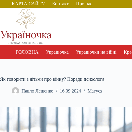
Перейти
КАРТА САЙТУ
Контакт
Про нас
до
вмісту
ГОЛОВНА
Україночка
Україночки на війні
Крас
Як говорити з дітьми про війну? Поради психолога
Павло Лещенко
16.09.2024
Матуся