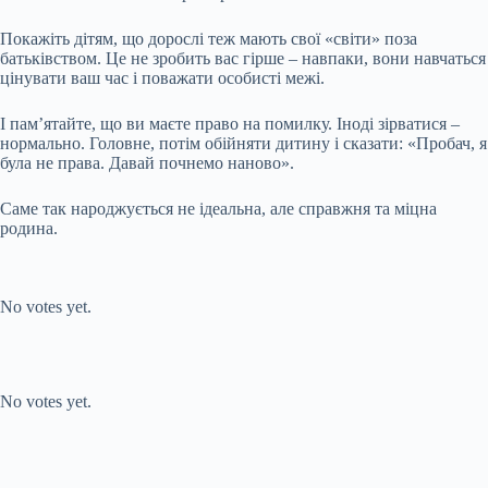
Покажіть дітям, що дорослі теж мають свої «світи» поза
батьківством. Це не зробить вас гірше – навпаки, вони навчаться
цінувати ваш час і поважати особисті межі.
І пам’ятайте, що ви маєте право на помилку. Іноді зірватися –
нормально. Головне, потім обійняти дитину і сказати: «Пробач, я
була не права. Давай почнемо наново».
Саме так народжується не ідеальна, але справжня та міцна
родина.
Submit Rating
Rate this item:
No votes yet.
Submit Rating
Rate this item:
No votes yet.