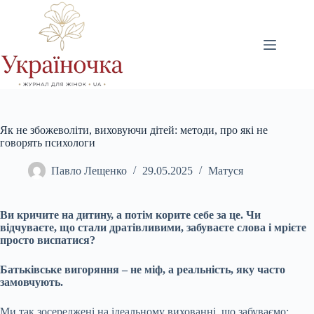
Перейти
до
вмісту
Як не збожеволіти, виховуючи дітей: методи, про які не
говорять психологи
Павло Лещенко
29.05.2025
Матуся
Ви кричите на дитину, а потім корите себе за це. Чи
відчуваєте, що стали дратівливими, забуваєте слова і мрієте
просто виспатися?
Батьківське вигоряння – не міф, а реальність, яку часто
замовчують.
Ми так зосереджені на ідеальному вихованні, що забуваємо: