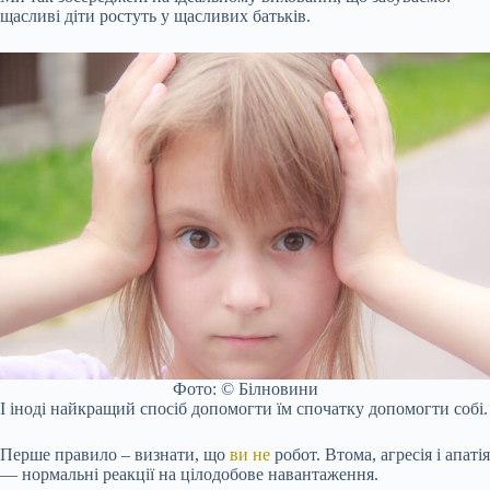
щасливі діти ростуть у щасливих батьків.
Фото: © Білновини
І іноді найкращий спосіб допомогти їм спочатку допомогти собі.
Перше правило – визнати, що
ви не
робот. Втома, агресія і апатія
— нормальні реакції на цілодобове навантаження.