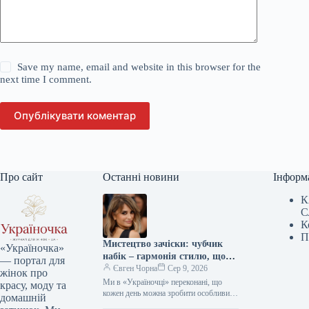
Save my name, email and website in this browser for the
next time I comment.
Опублікувати коментар
Про сайт
Останні новини
Інформ
К
С
К
П
Мистецтво зачіски: чубчик
«Україночка»
набік – гармонія стилю, що
— портал для
надихає міленіалів та дивує
Євген Чорна
Сер 9, 2026
жінок про
зумерів
Ми в «Україночці» переконані, що
красу, моду та
кожен день можна зробити особливим,
домашній
якщо додати до нього трішки