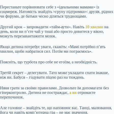
Перестаньте порівнювати себе з «ідеальними мамами» із
соцмереж. Натомість знайдіть «групу підтримки»: друзів, рідних
чи форуми, де батьки чесно діляться труднощами.
Другий крок – запровадити «тайм-аути». Навіть
10 хвилин
на
день, коли ви п’єте чай у тиші або просто дивитеся у вікно,
можуть перезавантажити мозок.
Якщо дитина потребує уваги, скажіть: «Мамі потрібно п’ять
хвилин, щоби набратися сил. Потім ми пограємось».
Поясніть, що турбота про себе не егоїзм, а необхідність.
Третій секрет – делегувати. Тато може укладати спати інакше,
ніж ви. Бабуся – годувати піцею раз на тиждень.
Няня грати за своїми правилами. Дозвольте їм допомагати без
гіперконтролю. Дитина не постраждає,
а ви
отримаєте
перепочинок.
Але головне – знайдіть те, що наповнює вас. Танці, малювання,
йога чи навіть комп’ютерна гра – не має значення.