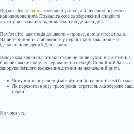
Відзначайте
не лише
глобальні успіхи, а й невеликі перемоги
над хвилюванням. Похваліть себе за збережений спокій та
дитину за її сміливість, незалежно від деталей дня.
Пам’ятайте, адаптація до школи – процес, а не миттєва подія.
Ваше терпіння та стабільність у перші тижні важливіше за
ідеально проведений День знань.
Підсумком вашої підготовки стане не лише сухий ніс дитини, а
й ваше власне відчуття керованості ситуації. Спокійний батько –
запорука легшого входження дитини на навчальний ритм.
Чому виникає ревнощі між дітьми: іноді винні самі батьки
Як пережити кризу трьох років: стратегія, яка збереже ваші
нерви
Submit Rating
Rate this item:
No votes yet.
Submit Rating
Rate this item: