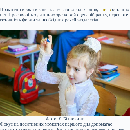
Практичні кроки краще планувати за кілька днів, а
не в
останню
ніч. Проговоріть з дитиною зразковий сценарій ранку, перевірте
готовність форми та необхідних речей заздалегідь.
Фото: © Білновини
Фокус на позитивних моментах першого дня допомагає
змістити акцент із тривоги. Згадайте приємні шкільні пригоди