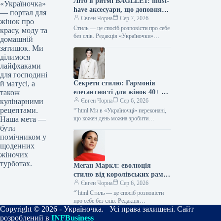
Літо в ритмі BAGLLET: must-
«Україночка»
have аксесуари, що доповнять
— портал для
твій фешн-образ
Євген Чорна
Сер 7, 2026
жінок про
Стиль — це спосіб розповісти про себе
красу, моду та
без слів. Редакція «Україночки»
домашній
уважно стежить за останніми
затишок. Ми
тенденціями, і сьогодні ми
ділимося
підготували…
лайфхаками
для господині
Секрети стилю: Гармонія
й матусі, а
елегантності для жінок 40+ від
також
топ-стилістки
Євген Чорна
Сер 6, 2026
кулінарними
рецептами.
“`html Ми в «Україночці» переконані,
що кожен день можна зробити
Наша мета —
особливим, якщо додати до нього
бути
трішки натхнення. Сьогодні ми
помічником у
розбираємося…
щоденних
жіночих
турботах.
Меган Маркл: еволюція
стилю від королівських рамок
до тренду тихої розкоші
Євген Чорна
Сер 6, 2026
“`html Стиль — це спосіб розповісти
про себе без слів. Редакція
Copyright © 2026 - Україночка. Усі права захищені. Сайт
«Україночки» уважно стежить за
останніми тенденціями, і сьогодні
розроблений в
INFBusiness