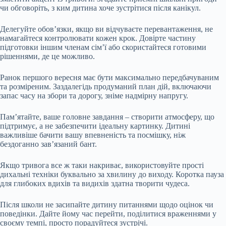
чи обговоріть, з ким дитина хоче зустрітися після канікул.
Делегуйте обов’язки, якщо ви відчуваєте перевантаження, не
намагайтеся контролювати кожен крок. Довірте частину
підготовки іншим членам сім’ї або скористайтеся готовими
рішеннями, де це можливо.
Ранок першого вересня має бути максимально передбачуваним
та розміреним. Заздалегідь продуманий план дій, включаючи
запас часу на збори та дорогу, зніме надмірну напругу.
Пам’ятайте, ваше головне завдання – створити атмосферу, що
підтримує, а не забезпечити ідеальну картинку. Дитині
важливіше бачити вашу впевненість та посмішку, ніж
бездоганно зав’язаний бант.
Якщо тривога все ж таки накриває, використовуйте прості
дихальні техніки буквально за хвилину до виходу. Коротка пауза
для глибоких вдихів та видихів здатна творити чудеса.
Після школи не засипайте дитину питаннями щодо оцінок чи
поведінки. Дайте йому час перейти, поділитися враженнями у
своєму темпі, просто порадуйтеся зустрічі.