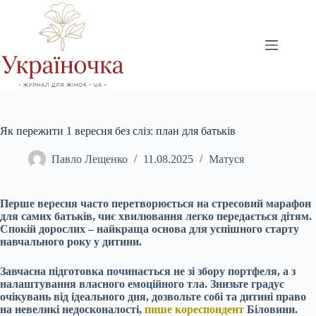
Перейти
до
вмісту
Як пережити 1 вересня без сліз: план для батьків
Павло Лещенко
11.08.2025
Матуся
Перше вересня часто перетворюється на стресовий марафон
для самих батьків, чиє хвилювання легко передається дітям.
Спокій дорослих – найкраща основа для успішного старту
навчального року у дитини.
Завчасна підготовка починається не зі збору портфеля, а з
налаштування власного емоційного тла. Знизьте градус
очікувань від ідеального дня, дозвольте собі та дитині право
на невеликі недосконалості,
пише кореспондент
Біловини.