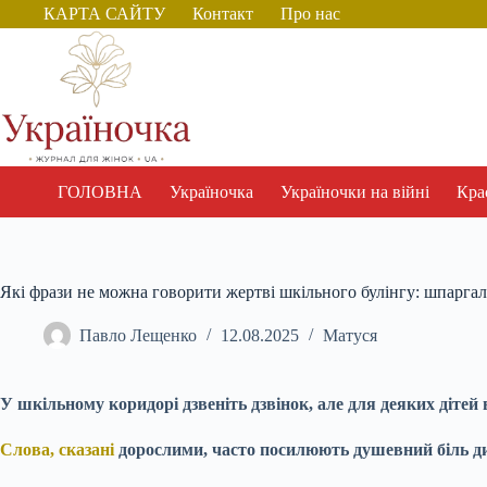
Перейти
КАРТА САЙТУ
Контакт
Про нас
до
вмісту
ГОЛОВНА
Україночка
Україночки на війні
Крас
Які фрази не можна говорити жертві шкільного булінгу: шпаргалк
Павло Лещенко
12.08.2025
Матуся
У шкільному коридорі дзвеніть дзвінок, але для деяких дітей
Слова, сказані
дорослими, часто посилюють душевний біль дит