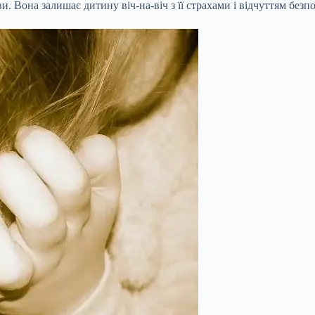
 Вона залишає дитину віч-на-віч з її страхами і відчуттям безпо