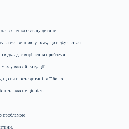
і для фізичного стану дитини.
уватися винною у тому, що відбувається.
та відкладає вирішення проблеми.
мку у важкій ситуації.
 що ви вірите дитині та її болю.
сть та власну цінність.
ч з проблемою.
дитини.