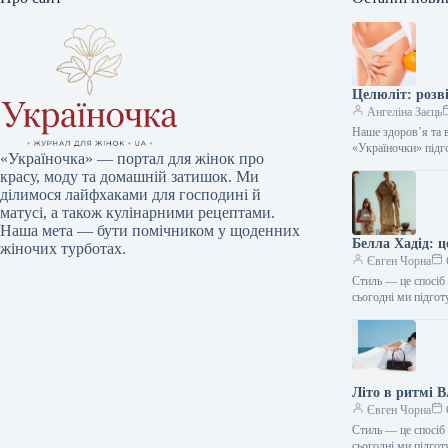
Целюліт: розв
Ангеліна Заєць
Наше здоров’я та 
«Україночки» підг
«Україночка» — портал для жінок про
красу, моду та домашній затишок. Ми
ділимося лайфхаками для господині й
матусі, а також кулінарними рецептами.
Наша мета — бути помічником у щоденних
Белла Хадід: 
жіночих турботах.
Євген Чорна
Стиль — це спосіб 
сьогодні ми підго
Літо в ритмі 
Євген Чорна
Стиль — це спосіб 
сьогодні ми підго