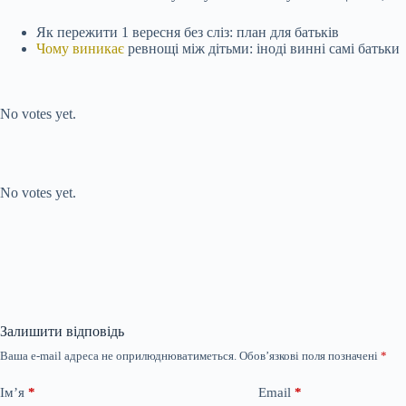
Як пережити 1 вересня без сліз: план для батьків
Чому виникає
ревнощі між дітьми: іноді винні самі батьки
Submit Rating
Rate this item:
No votes yet.
Submit Rating
Rate this item:
No votes yet.
Залишити відповідь
Ваша e-mail адреса не оприлюднюватиметься.
Обов’язкові поля позначені
*
Ім’я
*
Email
*