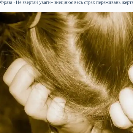
Фраза «Не звертай уваги» знецінює весь страх переживань жертви.