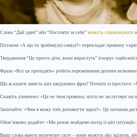
Слова “Дай здачі” або “Постояти за себе”
можуть спровокувати
н
Питання «А що ти зробив(ла) сам(а)?» перекладає провину з кри
Твердження “Це просто діти, вони виростуть” ігнорує серйозніс
Фраза «Все це проходять» робить переживання дитини незначними
Що ж казати замість цих шкідливих фраз? Почніть із простого: «М
Скажіть упевнено: «Це не твоя провина, ніхто не заслуговує на 
Запитайте: «Чим я можу тобі допомогти зараз?». Це питання даст
Обов’язково додайте: «Ми разом знайдемо вихід із цієї ситуації».
Ваші слова мають величезну силу – вони можуть або зцілити, аб