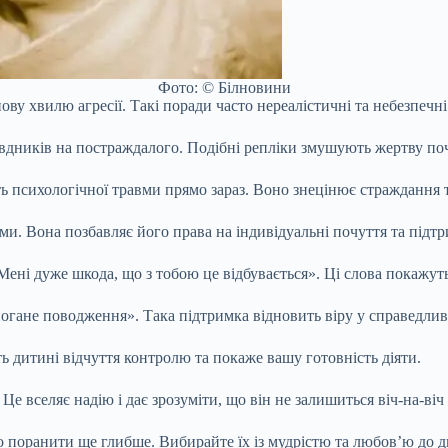
Фото: © Білновини
ову хвилю агресії. Такі поради часто нереалістичні та небезпечн
вдників на постраждалого. Подібні репліки змушують жертву поч
ть психологічної травми прямо зараз. Воно знецінює страждання 
. Вона позбавляє його права на індивідуальні почуття та підтри
ені дуже шкода, що з тобою це відбувається». Ці слова покажуть,
погане поводження». Така підтримка відновить віру у справедливі
ь дитині відчуття контролю та покаже вашу готовність діяти.
 Це вселяє надію і дає зрозуміти, що він не залишиться віч-на-ві
о поранити ще глибше. Вибирайте їх із мудрістю та любов’ю до 