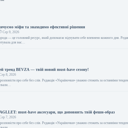
інчуємо міфи та знаходимо ефективні рішення
Сер 9, 2026
врода — це головний ресурс, який допомагає відчувати себе впевнено кожного дня. Реда
отувала для вас…
цей тренд BEVZA — твій новий must-have сезону!
Сер 8, 2026
розповісти про себе без слів. Редакція «Україночки» уважно стежить за останніми тенден
тували…
BAGLLET: must-have аксесуари, що доповнять твій фешн-образ
Сер 7, 2026
розповісти про себе без слів. Редакція «Україночки» уважно стежить за останніми тенден
тували…