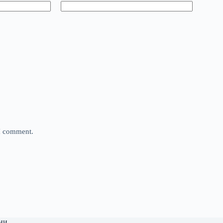
 I comment.
ни