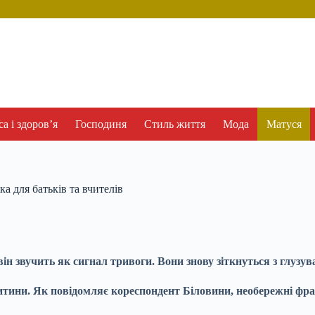
а і здоров’я
Господиня
Стиль життя
Мода
Матуся
а для батьків та вчителів
 він звучить як сигнал тривоги. Вони знову зіткнуться з глуз
ини. Як повідомляє кореспондент Біловини, необережні фрази