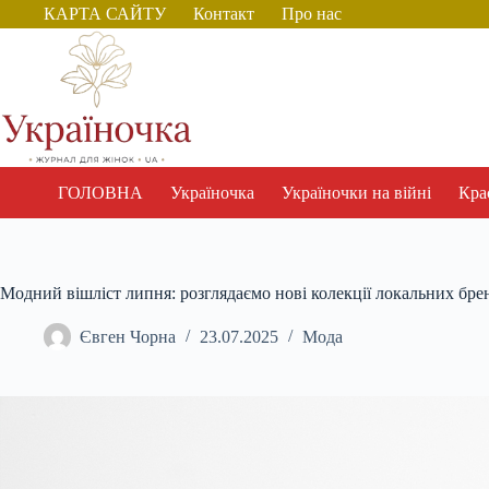
Перейти
КАРТА САЙТУ
Контакт
Про нас
до
вмісту
ГОЛОВНА
Україночка
Україночки на війні
Крас
Модний вішліст липня: розглядаємо нові колекції локальних бре
Євген Чорна
23.07.2025
Мода