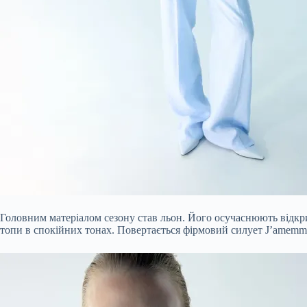
Головним матеріалом сезону став льон. Його осучаснюють відкри
топи в спокійних тонах. Повертається фірмовий силует J’amemm