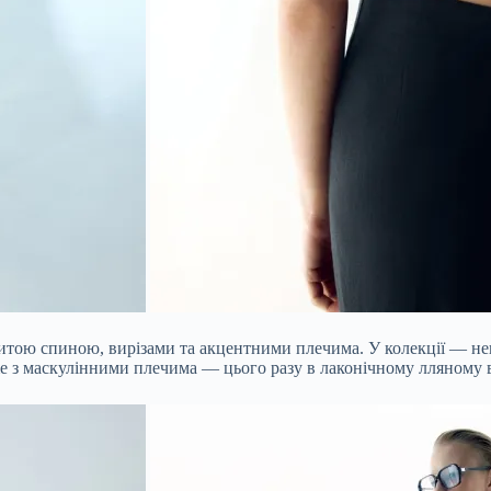
тою спиною, вирізами та акцентними плечима. У колекції — нева
e з маскулінними плечима — цього разу в лаконічному лляному 