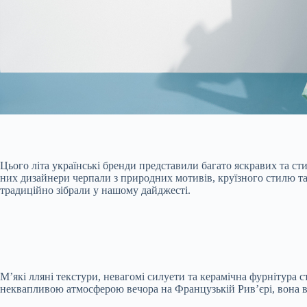
Цього літа українські бренди представили багато яскравих та ст
них дизайнери черпали з природних мотивів, круїзного стилю та
традиційно зібрали у нашому дайджесті.
Мʼякі лляні текстури, невагомі силуети та керамічна фурнітура 
неквапливою атмосферою вечора на Французькій Рив’єрі, вона від