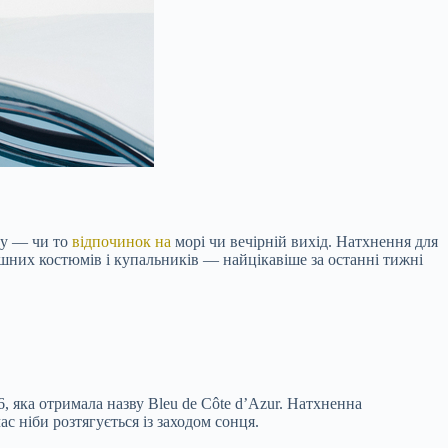
дку — чи то
відпочинок на
морі чи вечірній вихід. Натхнення для
ишних костюмів і купальників — найцікавіше за останні тижні
, яка отримала назву Bleu de Côte d’Azur. Натхненна
с ніби розтягується із заходом сонця.