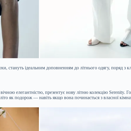
люхи, стануть ідеальним доповненням до літнього одягу, поряд з 
 вічною елегантністю, презентує нову літню колекцію Serenity. Г
 літо як подорож — навіть якщо вона починається з власної кімна