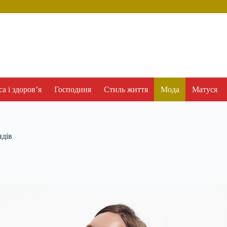
а і здоров’я
Господиня
Стиль життя
Мода
Матуся
ндів