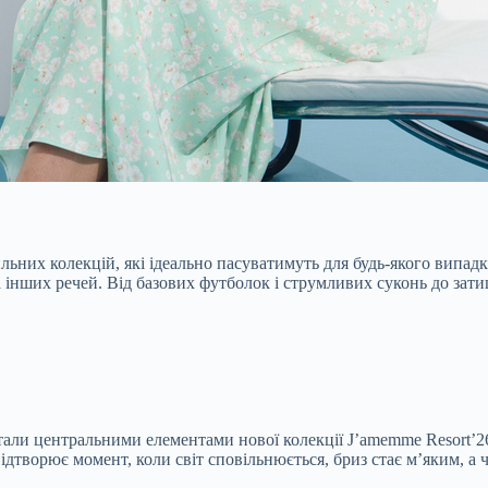
ильних колекцій, які ідеально пасуватимуть для будь-якого випа
 інших речей. Від базових футболок і струмливих суконь до зат
стали центральними елементами нової колекції J’amemme Resort’26
творює момент, коли світ сповільнюється, бриз стає м’яким, а ча