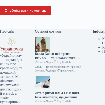
Опублікувати коментар
Про сайт
Останні новини
Інформ
К
С
К
П
Белла Хадід: цей тренд
«Україночка»
BEVZA — твій новий must-
— портал для
have сезону!
Євген Чорна
Сер 8, 2026
жінок про
Стиль — це спосіб розповісти про себе
красу, моду та
без слів. Редакція «Україночки»
домашній
уважно стежить за останніми
затишок. Ми
тенденціями, і сьогодні ми
ділимося
підготували…
лайфхаками
для господині
Літо в ритмі BAGLLET: must-
й матусі, а
have аксесуари, що доповнять
також
твій фешн-образ
Євген Чорна
Сер 7, 2026
кулінарними