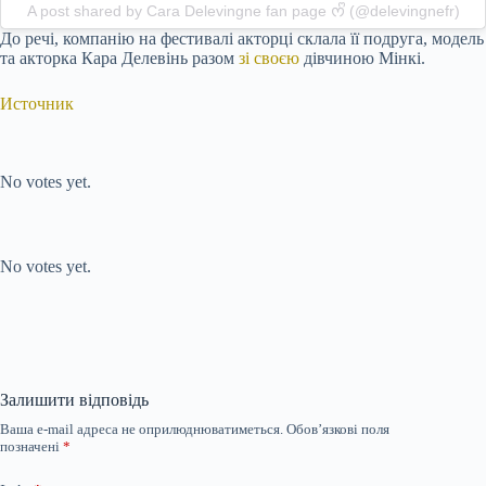
A post shared by Cara Delevingne fan page ᰔᩚ (@delevingnefr)
До речі, компанію на фестивалі акторці склала її подруга, модель
та акторка Кара Делевінь разом
зі своєю
дівчиною Мінкі.
Источник
Submit Rating
Rate this item:
No votes yet.
Submit Rating
Rate this item:
No votes yet.
Залишити відповідь
Ваша e-mail адреса не оприлюднюватиметься.
Обов’язкові поля
позначені
*