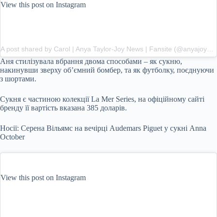
View this post on Instagram
A post shared by Carol | Anya Taylor-Joy News | Fansite (@anyajoynews)
Аня стилізувала вбрання двома способами – як сукню,
накинувши зверху об’ємний бомбер, та як футболку, поєднуючи
з шортами.
Сукня є частиною колекції La Mer Series, на офіційному сайті
бренду її вартість вказана 385 доларів.
Носії: Серена Вільямс на вечірці Audemars Piguet у сукні Anna
October
View this post on Instagram