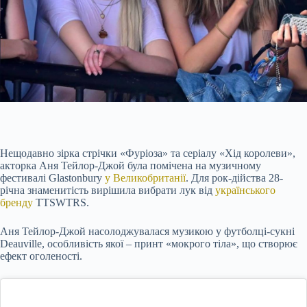
Нещодавно зірка стрічки «Фуріоза» та серіалу «Хід королеви»,
акторка Аня Тейлор-Джой була помічена на музичному
фестивалі Glastonbury
у Великобританії
. Для рок-дійства 28-
річна знаменитість вирішила вибрати лук від
українського
бренду
TTSWTRS.
Аня Тейлор-Джой насолоджувалася музикою у футболці-сукні
Deauville, особливість якої – принт «мокрого тіла», що створює
ефект оголеності.