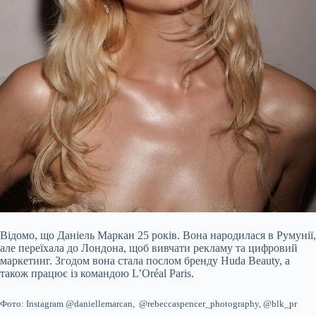
Відомо, що Даніель Маркан 25 років. Вона народилася в Румунії,
але переїхала до Лондона, щоб вивчати рекламу та цифровий
маркетинг. Згодом вона стала послом бренду Huda Beauty, а
також працює із командою L’Oréal Paris.
Фото: Instagram @daniellemarcan, @rebeccaspencer_photography, @blk_pr