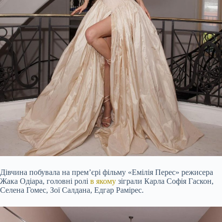
Дівчина побувала на прем’єрі фільму «Емілія Перес» режисера
Жака Одіара, головні ролі
в якому
зіграли Карла Софія Гаскон,
Селена Гомес, Зої Салдана, Едгар Рамірес.