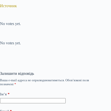
Источник
Submit Rating
Rate this item:
No votes yet.
Submit Rating
Rate this item:
No votes yet.
Залишити відповідь
Ваша e-mail адреса не оприлюднюватиметься.
Обов’язкові поля
позначені
*
Ім’я
*