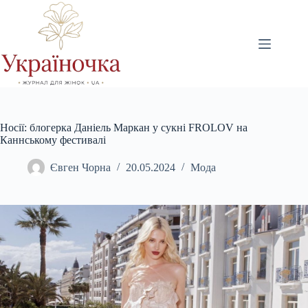
Перейти
до
вмісту
Носії: блогерка Даніель Маркан у сукні FROLOV на
Каннському фестивалі
Євген Чорна
20.05.2024
Мода