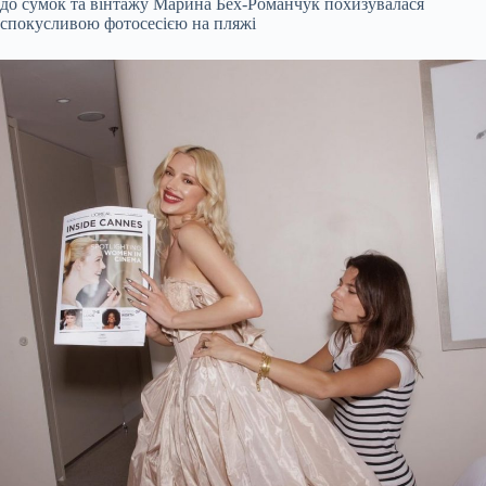
до сумок та вінтажу Марина Бех-Романчук похизувалася
спокусливою фотосесією на пляжі