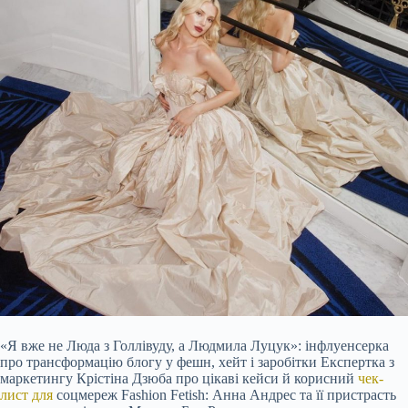
«Я вже не Люда з Голлівуду, а Людмила Луцук»: інфлуенсерка
про трансформацію блогу у фешн, хейт і заробітки Експертка з
маркетингу Крістіна Дзюба про цікаві кейси й корисний
чек-
лист для
соцмереж Fashion Fetish: Анна Андрес та її пристрасть