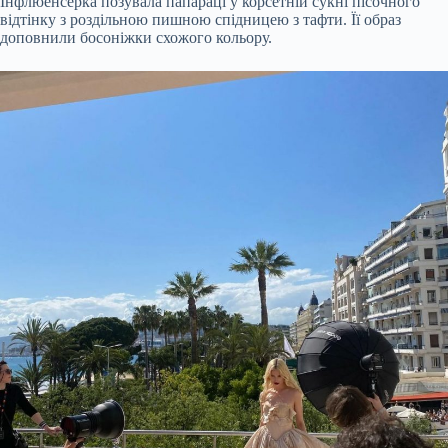
Інфлюенсерка позувала папараці у корсетній сукні пісочного
відтінку з роздільною пишною спідницею з тафти. Її образ
доповнили босоніжки схожого кольору.