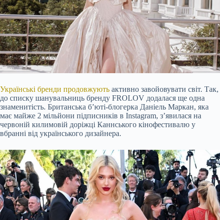
Українські бренди продовжують
активно завойовувати світ. Так,
до списку шанувальниць бренду FROLOV додалася ще одна
знаменитість. Британська б’юті-блогерка Даніель Маркан, яка
має майже 2 мільйони підписників в Instagram, з’явилася на
червоній килимовій доріжці Каннського кінофестивалю у
вбранні від українського дизайнера.