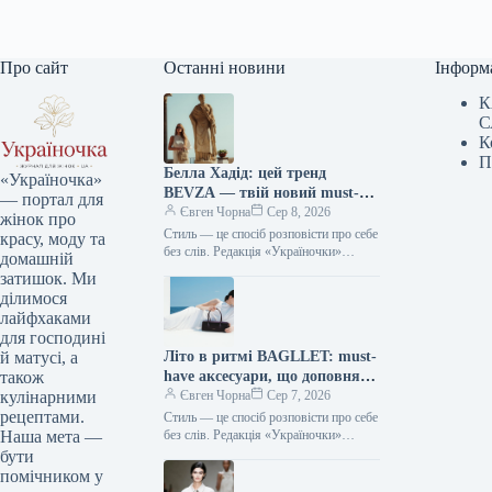
Про сайт
Останні новини
Інформ
К
С
К
П
Белла Хадід: цей тренд
«Україночка»
BEVZA — твій новий must-
— портал для
have сезону!
Євген Чорна
Сер 8, 2026
жінок про
Стиль — це спосіб розповісти про себе
красу, моду та
без слів. Редакція «Україночки»
домашній
уважно стежить за останніми
затишок. Ми
тенденціями, і сьогодні ми
ділимося
підготували…
лайфхаками
для господині
Літо в ритмі BAGLLET: must-
й матусі, а
have аксесуари, що доповнять
також
твій фешн-образ
Євген Чорна
Сер 7, 2026
кулінарними
рецептами.
Стиль — це спосіб розповісти про себе
без слів. Редакція «Україночки»
Наша мета —
уважно стежить за останніми
бути
тенденціями, і сьогодні ми
помічником у
підготували…