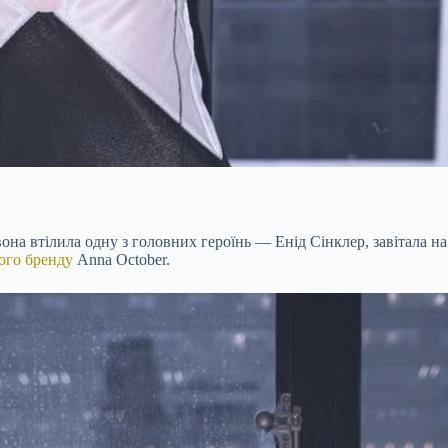
 вона втілила одну з головних героїнь —
Енід
Сінклер, завітала н
ого бренду
Anna October.