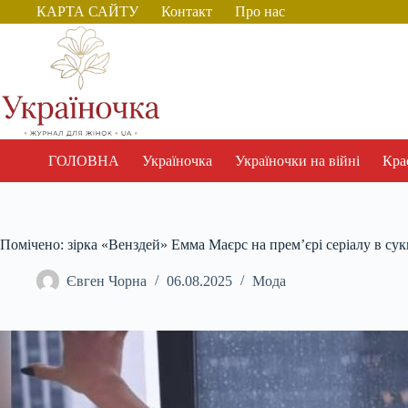
Перейти
КАРТА САЙТУ
Контакт
Про нас
до
вмісту
ГОЛОВНА
Україночка
Україночки на війні
Крас
Помічено: зірка «Венздей» Емма Маєрс на премʼєрі серіалу в сук
Євген Чорна
06.08.2025
Мода