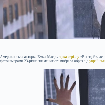
Американська акторка Емма Маєрс,
зірка серіалу
«
Венздей
», де
фотокамерами 23-річна знаменитість вибрала образ від
українськ