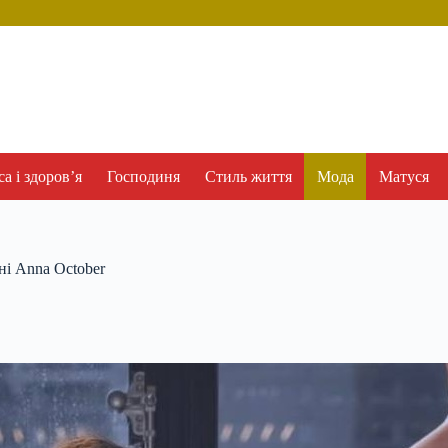
а і здоров’я
Господиня
Стиль життя
Мода
Матуся
ні Anna October