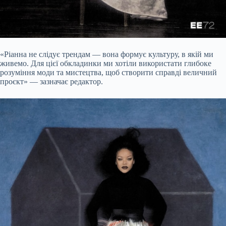
«Ріанна не слідує трендам — вона формує культуру, в якій ми
живемо. Для цієї обкладинки ми хотіли використати глибоке
розуміння моди та мистецтва, щоб створити справді величний
проєкт» — зазначає редактор.