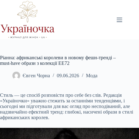
Перейти
до
вмісту
Ріанна: африканські королеви в новому фешн-тренді –
must-have образи з колекції EE72
Євген Чорна
09.06.2026
Мода
Стиль — це спосіб розповісти про себе без слів. Редакція
«Україночки» уважно стежить за останніми тенденціями, і
сьогодні ми підготували для вас огляд про несподіваний, але
надзвичайно ефектний тренд: глибокі, насичені образи в стилі
африканських королев.