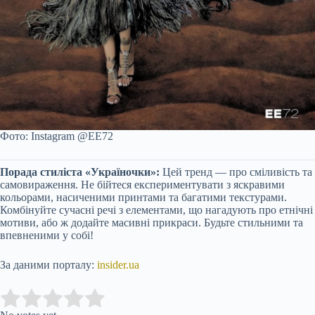
Фото: Instagram @EE72
Порада стиліста «Україночки»:
Цей тренд — про сміливість та
самовираження. Не бійтеся експериментувати з яскравими
кольорами, насиченими принтами та багатими текстурами.
Комбінуйте сучасні речі з елементами, що нагадують про етнічні
мотиви, або ж додайте масивні прикраси. Будьте стильними та
впевненими у собі!
За даними порталу:
insider.ua
Submit Rating
Rate this item: