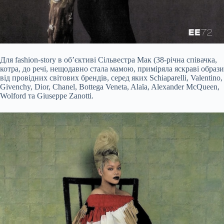
Для fashion-story в об’єктиві Сільвестра Мак (38-річна співачка,
котра, до речі, нещодавно стала мамою, приміряла яскраві образи
від провідних світових брендів, серед яких Schiaparelli, Valentino,
Givenchy, Dior, Chanel, Bottega Veneta, Alaïa, Alexander McQueen,
Wolford та Giuseppe Zanotti.