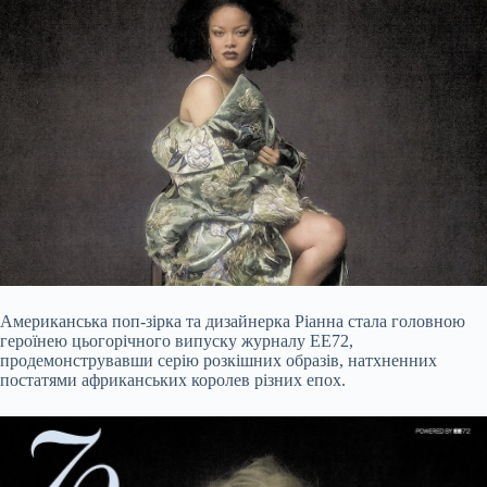
Американська поп-зірка та дизайнерка Ріанна стала головною
героїнею цьогорічного випуску журналу EE72,
продемонструвавши серію розкішних образів, натхненних
постатями африканських королев різних епох.