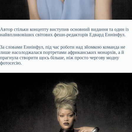
Автор стільки концепту виступив основний видання та один із
найвпливовіших світових фешн-редакторів Едвард Еннінфул.
За словами Еннінфул, під час роботи над зйомкою команда не
лише насолоджалася портретами африканських монархів, а й
прагнула створити щось більше, ніж просто чергову модну
фотосесію.