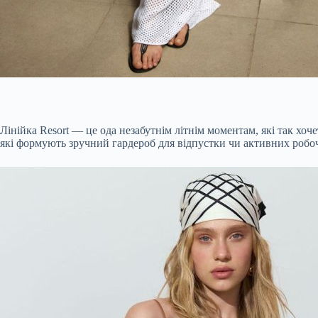
Лінійка Resort — це ода незабутнім літнім моментам, які так х
які формують зручний гардероб для відпустки чи активних робоч