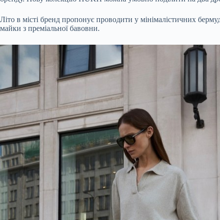
Літо в місті бренд пропонує проводити у мінімалістичних бермуд
майки з преміальної бавовни.