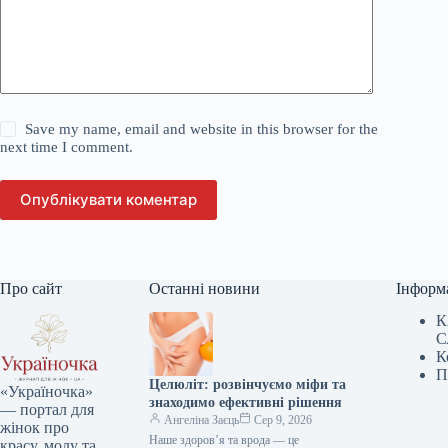
Save my name, email and website in this browser for the
next time I comment.
Опублікувати коментар
Про сайт
Останні новини
Інформ
К
С
К
П
Целюліт: розвінчуємо міфи та
«Україночка»
знаходимо ефективні рішення
— портал для
Ангеліна Заєць
Сер 9, 2026
жінок про
Наше здоров’я та врода — це
красу, моду та