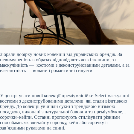
Зібрали добірку нових колекцій від українських брендів. За
невимушеність в образах відповідають легкі тканини, за
маскулінність — костюми з деконструйованими деталями, а за
елегантність — волани і романтичні силуети.
У центрі уваги нової колекції преміумлінійки Select маскулінні
костюми з деконструйованими деталями, які стали візитівкою
бренду. До колекції увійшли сукні з трендовою низькою
посадкою, виконані з натуральної бавовни та преміумбукле, і
сорочки–кейпи. Останні пропонують стилізувати різними
способами: як звичайну сорочку, кейп або сорочку із
зав`язаними рукавами на спині.