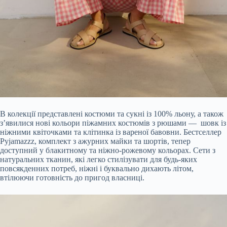
В колекції представлені костюми та сукні із 100% льону, а також
з’явилися нові кольори піжамних костюмів з рюшами — шовк із
ніжними квіточками та клітинка із вареної бавовни. Бестселлер
Pyjamazzz, комплект з ажурних майки та шортів, тепер
доступний у блакитному та ніжно-рожевому кольорах. Сети з
натуральних тканин, які легко стилізувати для будь-яких
повсякденних потреб, ніжні і буквально дихають літом,
втілюючи готовність до пригод власниці.