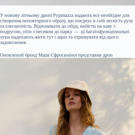
У новому літньому дропі Pyjamazzz надають все необхідне для
створення неповторного образу, що поєднує в собі легкість руху
та елегантність. Відпочивати до обіду, вибігти на каву з
подругою, піти з песиком до парку — ці багатофункціональні
луки надихають жити тут і зараз та отримувати від цього
задоволення.
Оновлений бренд Маші Єфросиніної представив дроп