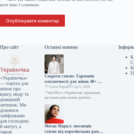
next time I comment.
Опублікувати коментар
Про сайт
Останні новини
Інформ
К
С
К
П
Секрети стилю: Гармонія
«Україночка»
елегантності для жінок 40+ від
— портал для
топ-стилістки
Євген Чорна
Сер 6, 2026
жінок про
“`html Ми в «Україночці» переконані,
красу, моду та
що кожен день можна зробити
домашній
особливим, якщо додати до нього
затишок. Ми
трішки натхнення. Сьогодні ми
ділимося
розбираємося…
лайфхаками
для господині
Меган Маркл: еволюція
й матусі, а
стилю від королівських рамок
також