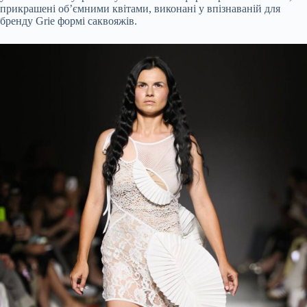
прикрашені обʼємними квітами, виконані у впізнаваній для
бренду Grie формі саквояжів.