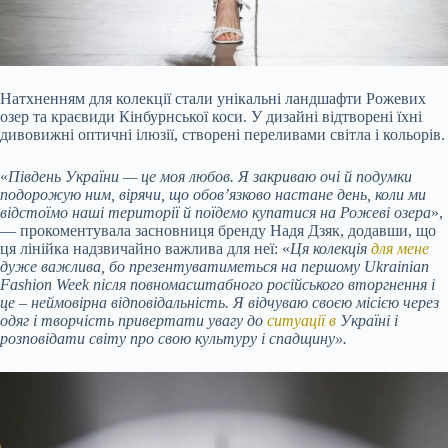
Натхненням для колекції стали унікальні ландшафти Рожевих
озер та краєвиди Кінбурнської коси. У дизайні відтворені їхні
дивовижні оптичні ілюзії, створені переливами світла і кольорів.
«
Південь України — це моя любов. Я закриваю очі й подумки
подорожую ним, вірячи, що обов’язково настане день, коли ми
відстоїмо наші території й поїдемо купатися на Рожеві озера
»,
— прокоментувала засновниця бренду Надя Дзяк, додавши, що
ця лінійка надзвичайно важлива для неї: «
Ця колекція
для мене
дуже важлива, бо презентуватиметься на першому Ukrainian
Fashion Week після повномасштабного російського вторгнення і
це – неймовірна відповідальність. Я відчуваю своєю місією через
одяг і творчість привертати увагу до
ситуації в
Україні і
розповідати світу про свою культуру і спадщину».