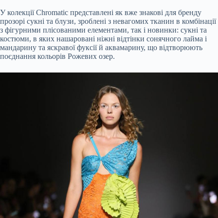
У колекції Chromatic представлені як вже знакові для бренду
прозорі сукні та блузи, зроблені з невагомих тканин в комбінації
з фігурними плісованими елементами, так і новинки: сукні та
костюми, в яких нашаровані ніжні відтінки сонячного лайма і
мандарину та яскравої фуксії й аквамарину, що відтворюють
поєднання кольорів Рожевих озер.