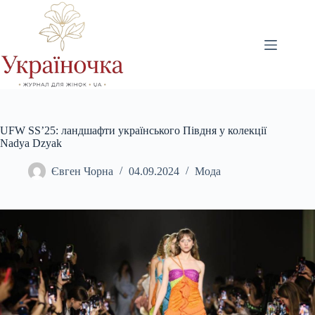
Перейти
до
вмісту
UFW SS’25: ландшафти українського Півдня у колекції
Nadya Dzyak
Євген Чорна
04.09.2024
Мода