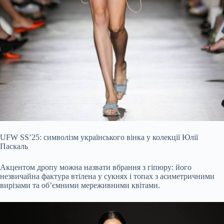
UFW SS’25: символізм українського вінка у колекції Юлії
Паскаль
Акцентом дропу можна назвати вбрання з гіпюру: його
незвичайна фактура втілена у сукнях і топах з асиметричними
вирізами та обʼємними мереживними квітами.