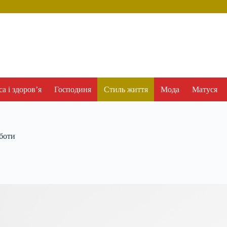
а і здоров’я
Господиня
Стиль життя
Мода
Матуся
оботи