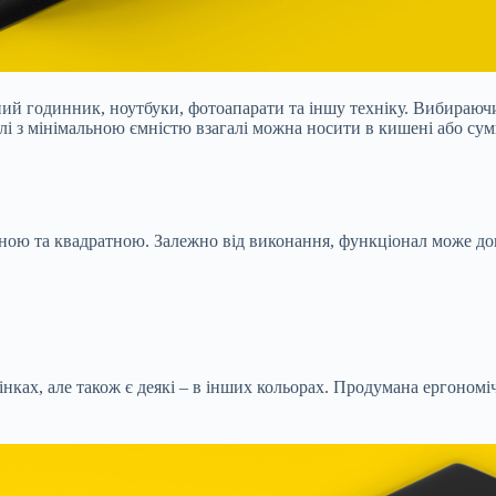
й годинник, ноутбуки, фотоапарати та іншу техніку. Вибираючи
лі з мінімальною ємністю взагалі можна носити в кишені або сумц
ною та квадратною. Залежно від виконання, функціонал може д
інках, але також є деякі – в інших кольорах. Продумана ергон