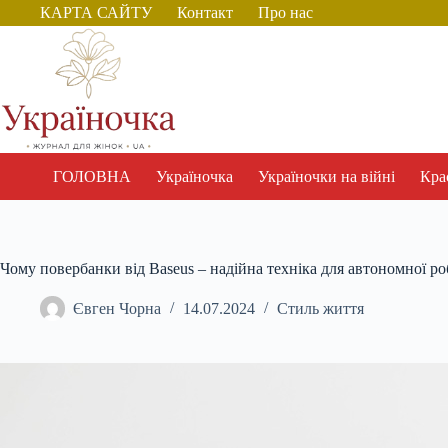
Перейти
КАРТА САЙТУ
Контакт
Про нас
до
вмісту
ГОЛОВНА
Україночка
Україночки на війні
Крас
Чому повербанки від Baseus – надійна техніка для автономної р
Євген Чорна
14.07.2024
Стиль життя