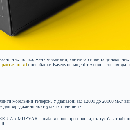
механічних пошкоджень можливий, але не за сильних динамічних 
Практично всі
повербанки Baseus оснащені технологією швидкого
арядити мобільний телефон. У діапазоні від 12000 до 20000 мАг 
де для заряджання ноутбуків та планшетів.
IDER.UA х MUZVAR Jamala вперше про пологи, статус багатодітної
 II