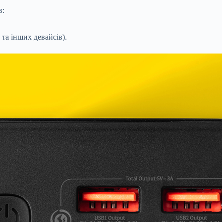
в:
та інших девайсів).