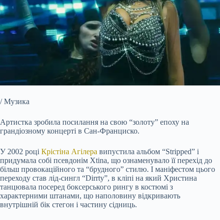
/ Музика
Артистка зробила посилання на свою “золоту” епоху на
грандіозному концерті в Сан-Франциско.
У 2002 році
Крістіна Агілера
випустила альбом “Stripped” і
придумала собі псевдонім Xtina, що
ознаменувало її перехід до
більш провокаційного та “брудного” стилю. І маніфестом цього
переходу став лід-сингл “Dirrty”, в кліпі на який Христина
танцювала посеред боксерського рингу в костюмі з
характерними штанами, що наполовину відкривають
внутрішній бік стегон і частину сідниць.