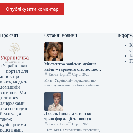
Опублікувати коментар
Про сайт
Останні новини
Інформ
К
С
К
П
Мистецтво зачіски: чубчик
«Україночка»
набік – гармонія стилю, що
— портал для
надихає міленіалів та дивує
Євген Чорна
Сер 9, 2026
жінок про
зумерів
Ми в «Україночці» переконані, що
красу, моду та
кожен день можна зробити особливим,
домашній
якщо додати до нього трішки
затишок. Ми
натхнення. Сьогодні ми розбираємося
ділимося
в…
лайфхаками
для господині
Люсіль Болл: мистецтво
й матусі, а
трансформації та пошук
також
власної гармонії кольору
Євген Чорна
Сер 9, 2026
кулінарними
рецептами.
“`html Ми в «Україночці» переконані,