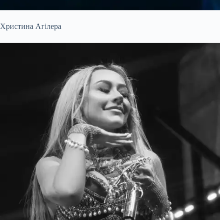
Христина Агілера