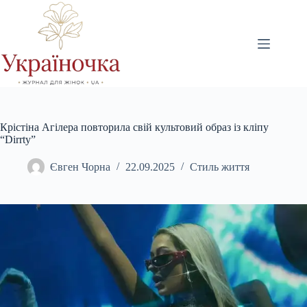
Перейти
до
вмісту
Крістіна Агілера повторила свій культовий образ із кліпу
“Dirrty”
Євген Чорна
22.09.2025
Стиль життя