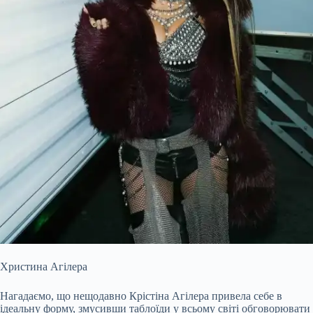
Христина Агілера
Нагадаємо, що нещодавно Крістіна Агілера привела себе в
ідеальну форму, змусивши таблоїди у всьому світі обговорювати