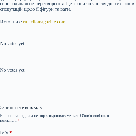
своє радикальне перетворення. Це трапилося після довгих років
спекуляцій щодо її фігури та ваги.
Источник:
ru.hellomagazine.com
Submit Rating
Rate this item:
No votes yet.
Submit Rating
Rate this item:
No votes yet.
Залишити відповідь
Ваша e-mail адреса не оприлюднюватиметься.
Обов’язкові поля
позначені
*
Ім’я
*