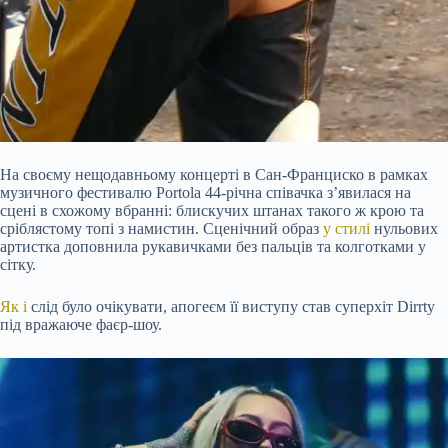
На своєму нещодавньому концерті в Сан-Франциско в рамках
музичного фестивалю Portola 44-річна співачка з’явилася на
сцені в схожому вбранні: блискучих штанах такого ж крою та
сріблястому топі з намистин. Сценічний образ
у стилі
нульових
артистка доповнила рукавичками без пальців та колготками у
сітку.
Як і
слід було очікувати, апогеєм її виступу став суперхіт Dirrty
під вражаюче фаєр-шоу.