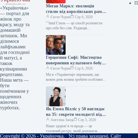
П
Меган Маркл: еволюція
«Україночка»
стилю від королівських рамок
— портал для
до тренду тихої розкоші
Євген Чорна
Сер 6, 2026
жінок про
“`html Стиль — це спосіб розповісти
красу, моду та
про себе без слів. Редакція
домашній
«Україночки» уважно стежить за
затишок. Ми
останніми тенденціями, і сьогодні
ділимося
ми…
лайфхаками
для господині
Герцогиня Софі: Мистецтво
й матусі, а
повернення культового бобу
також
90-х у новій грані розкішної
Євген Чорна
Сер 6, 2026
кулінарними
гармонії
рецептами.
Ми в «Україночці» переконані, що
кожен день можна зробити особливим,
Наша мета —
якщо додати до нього трішки
бути
натхнення. Сьогодні ми розбираємося
помічником у
в…
щоденних
жіночих
турботах.
Як Емма Вілліс у 50 виглядає
на 35: секрети молодості від
зірки
Ангеліна Заєць
Сер 5, 2026
Наше здоров’я та врода — це
головний ресурс, який допомагає
Copyright © 2026 - Україночка. Усі права захищені. Сайт
відчувати себе впевнено кожного дня.