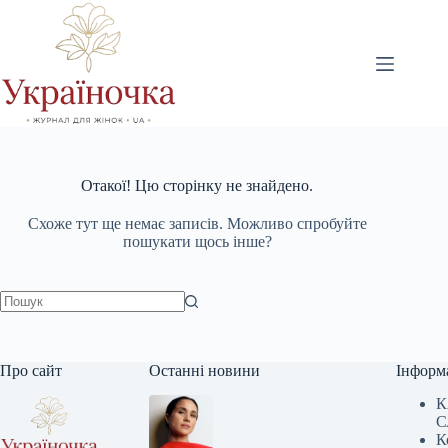
Перейти
до
вмісту
Отакої! Цю сторінку не знайдено.
Схоже тут ще немає записів. Можливо спробуйте
пошукати щось інше?
Немає
результатів
Про сайт
Останні новини
Інформ
К
С
К