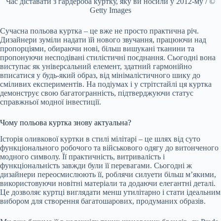
Час діставати з гардероба куртку, яку ви носили у 2012-му / ©
Getty Images
Сучасна польова куртка – це вже не просто практична річ.
Дизайнери зуміли надати їй нового звучання, працюючи над
пропорціями, обираючи нові, більш вишукані тканини та
пропонуючи несподівані стилістичні поєднання. Сьогодні вона
виступає як універсальний елемент, здатний гармонійно
вписатися у будь-який образ, від мінімалістичного шику до
сміливих експериментів. На подіумах і у стрітстайлі ця куртка
демонструє свою багатогранність, підтверджуючи статус
справжньої модної інвестиції.
Чому польова куртка знову актуальна?
Історія оливкової куртки в стилі мілітарі – це шлях від суто
функціонального робочого та військового одягу до витонченого
модного символу. Її практичність, витривалість і
функціональність завжди були її перевагами. Сьогодні ж
дизайнери переосмислюють її, роблячи силуети більш м’якими,
використовуючи новітні матеріали та додаючи елегантні деталі.
Це дозволяє куртці виглядати менш утилітарно і стати ідеальним
вибором для створення багатошарових, продуманих образів.