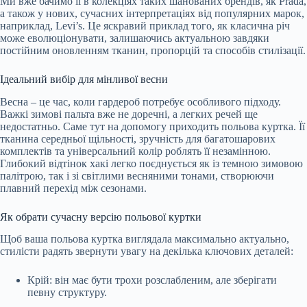
Ми вже бачимо її в колекціях таких шанованих брендів, як Prada,
а також у нових, сучасних інтерпретаціях від популярних марок,
наприклад, Levi’s. Це яскравий приклад того, як класична річ
може еволюціонувати, залишаючись актуальною завдяки
постійним оновленням тканин, пропорцій та способів стилізації.
Ідеальний вибір для мінливої весни
Весна – це час, коли гардероб потребує особливого підходу.
Важкі зимові пальта вже не доречні, а легких речей ще
недостатньо. Саме тут на допомогу приходить польова куртка. Її
тканина середньої щільності, зручність для багатошарових
комплектів та універсальний колір роблять її незамінною.
Глибокий відтінок хакі легко поєднується як із темною зимовою
палітрою, так і зі світлими весняними тонами, створюючи
плавний перехід між сезонами.
Як обрати сучасну версію польової куртки
Щоб ваша польова куртка виглядала максимально актуально,
стилісти радять звернути увагу на декілька ключових деталей:
Крій: він має бути трохи розслабленим, але зберігати
певну структуру.