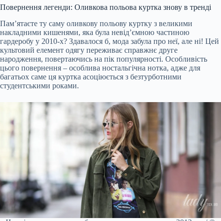
Повернення легенди: Оливкова польова куртка знову в тренді
Пам’ятаєте ту саму оливкову польову куртку з великими
накладними кишенями, яка була невід’ємною частиною
гардеробу у 2010-х? Здавалося б, мода забула про неї, але ні! Цей
культовий елемент одягу переживає справжнє друге
народження, повертаючись на пік популярності. Особливість
цього повернення – особлива ностальгічна нотка, адже для
багатьох саме ця куртка асоціюється з безтурботними
студентськими роками.