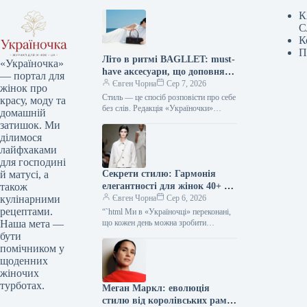
К
С
К
П
Літо в ритмі BAGLLET: must-
«Україночка»
have аксесуари, що доповнять
— портал для
твій фешн-образ
Євген Чорна
Сер 7, 2026
жінок про
Стиль — це спосіб розповісти про себе
красу, моду та
без слів. Редакція «Україночки»
домашній
уважно стежить за останніми
затишок. Ми
тенденціями, і сьогодні ми
ділимося
підготували…
лайфхаками
для господині
Секрети стилю: Гармонія
й матусі, а
елегантності для жінок 40+ від
також
топ-стилістки
Євген Чорна
Сер 6, 2026
кулінарними
рецептами.
“`html Ми в «Україночці» переконані,
що кожен день можна зробити
Наша мета —
особливим, якщо додати до нього
бути
трішки натхнення. Сьогодні ми
помічником у
розбираємося…
щоденних
жіночих
турботах.
Меган Маркл: еволюція
стилю від королівських рамок