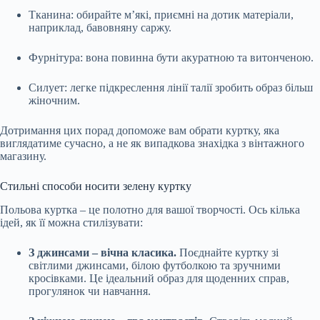
Тканина: обирайте м’які, приємні на дотик матеріали,
наприклад, бавовняну саржу.
Фурнітура: вона повинна бути акуратною та витонченою.
Силует: легке підкреслення лінії талії зробить образ більш
жіночним.
Дотримання цих порад допоможе вам обрати куртку, яка
виглядатиме сучасно, а не як випадкова знахідка з вінтажного
магазину.
Стильні способи носити зелену куртку
Польова куртка – це полотно для вашої творчості. Ось кілька
ідей, як її можна стилізувати:
З джинсами – вічна класика.
Поєднайте куртку зі
світлими джинсами, білою футболкою та зручними
кросівками. Це ідеальний образ для щоденних справ,
прогулянок чи навчання.