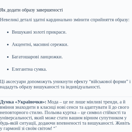
Як додати образу завершеності
Невеликі деталі здатні кардинально змінити сприйняття образу:
Вишукані золоті прикраси.
Акцентні, масивні сережки.
Багатошарові ланцюжки.
Елегантна сумка.
Ці аксесуари допоможуть уникнути ефекту “військової форми” і
нададуть образу вишуканості та індивідуальності.
Думка «Україночки»:
Мода – це не лише мінливі тренди, а й
вміння знаходити в класиці нові сенси та адаптувати її до свого
неповторного стилю. Польова куртка – це символ стійкості та
універсальності, який може стати вашим вірним супутником у
будь-якій ситуації, додаючи впевненості та вишуканості. Живіть
у гармонії зі своїм світом! “`