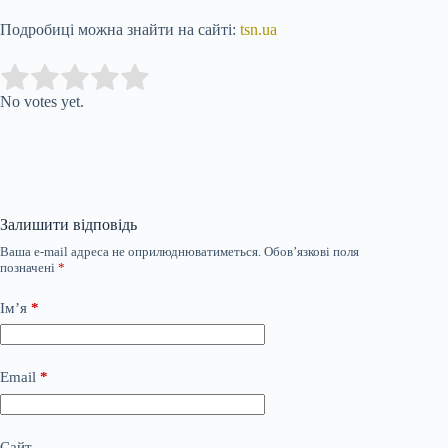
Подробиці можна знайти на сайті:
tsn.ua
Submit Rating
Rate this item:
No votes yet.
Залишити відповідь
Ваша e-mail адреса не оприлюднюватиметься.
Обов’язкові поля
позначені
*
Ім’я
*
Email
*
Сайт