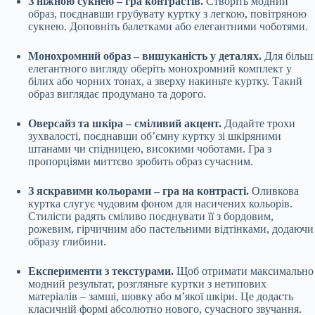
З ніжною сукнею – гра контрастів.
Створіть модний
образ, поєднавши грубувату куртку з легкою, повітряною
сукнею. Доповніть балетками або елегантними чоботями.
Монохромний образ – вишуканість у деталях.
Для більш
елегантного вигляду оберіть монохромний комплект у
білих або чорних тонах, а зверху накиньте куртку. Такий
образ виглядає продумано та дорого.
Оверсайз та шкіра – сміливий акцент.
Додайте трохи
зухвалості, поєднавши об’ємну куртку зі шкіряними
штанами чи спідницею, високими чоботами. Гра з
пропорціями миттєво зробить образ сучасним.
З яскравими кольорами – гра на контрасті.
Оливкова
куртка слугує чудовим фоном для насичених кольорів.
Стилісти радять сміливо поєднувати її з бордовим,
рожевим, гірчичним або пастельними відтінками, додаючи
образу глибини.
Експерименти з текстурами.
Щоб отримати максимально
модний результат, розгляньте куртки з нетипових
матеріалів – замші, шовку або м’якої шкіри. Це додасть
класичній формі абсолютно нового, сучасного звучання.