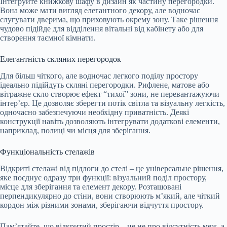
Інтегруйте книжкову шафу в дизайн як частину перегородки.
Вона може мати вигляд елегантного декору, але водночас
слугувати дверима, що приховують окрему зону. Таке рішення
чудово підійде для відділення вітальні від кабінету або для
створення таємної кімнати.
Елегантність скляних перегородок
Для більш чіткого, але водночас легкого поділу простору
ідеально підійдуть скляні перегородки. Рифлене, матове або
вітражне скло створює ефект “тихої” зони, не перевантажуючи
інтер’єр. Це дозволяє зберегти потік світла та візуальну легкість,
одночасно забезпечуючи необхідну приватність. Деякі
конструкції навіть дозволяють інтегрувати додаткові елементи,
наприклад, полиці чи місця для зберігання.
Функціональність стелажів
Відкриті стелажі від підлоги до стелі – це універсальне рішення,
яке поєднує одразу три функції: візуальний поділ простору,
місце для зберігання та елемент декору. Розташовані
перпендикулярно до стіни, вони створюють м’який, але чіткий
кордон між різними зонами, зберігаючи відчуття простору.
Пам’ятайте, що відкритий простір – це не про відсутність меж, а