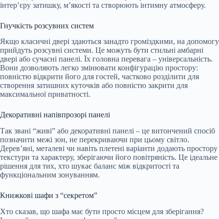
інтер’єру затишку, м’якості та створюють інтимну атмосферу.
Гнучкість розсувних систем
Якщо класичні двері здаються занадто громіздкими, на допомогу
прийдуть розсувні системи. Це можуть бути стильні амбарні
двері або сучасні панелі. Їх головна перевага – універсальність.
Вони дозволяють легко змінювати конфігурацію простору:
повністю відкрити його для гостей, частково розділити для
створення затишних куточків або повністю закрити для
максимальної приватності.
Декоративні напівпрозорі панелі
Так звані “живі” або декоративні панелі – це витончений спосіб
позначити межі зон, не перекриваючи при цьому світло.
Дерев’яні, металеві чи навіть плетені варіанти додають простору
текстури та характеру, зберігаючи його повітряність. Це ідеальне
рішення для тих, хто шукає баланс між відкритості та
функціональним зонуванням.
Книжкові шафи з “секретом”
Хто сказав, що шафа має бути просто місцем для зберігання?