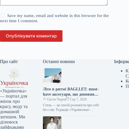
Save my name, email and website in this browser for the
next time I comment.
Опублікувати коментар
Про сайт
Останні новини
Інформ
К
С
К
П
Літо в ритмі BAGLLET: must-
«Україночка»
have аксесуари, що доповнять
— портал для
твій фешн-образ
Євген Чорна
Сер 7, 2026
жінок про
Стиль — це спосіб розповісти про себе
красу, моду та
без слів. Редакція «Україночки»
домашній
уважно стежить за останніми
затишок. Ми
тенденціями, і сьогодні ми
ділимося
підготували…
лайфхаками