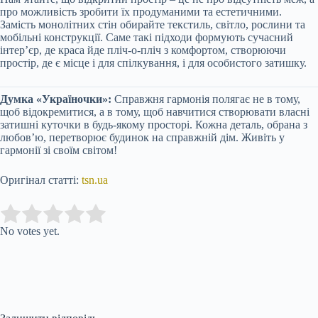
про можливість зробити їх продуманими та естетичними.
Замість монолітних стін обирайте текстиль, світло, рослини та
мобільні конструкції. Саме такі підходи формують сучасний
інтер’єр, де краса йде пліч-о-пліч з комфортом, створюючи
простір, де є місце і для спілкування, і для особистого затишку.
Думка «Україночки»:
Справжня гармонія полягає не в тому,
щоб відокремитися, а в тому, щоб навчитися створювати власні
затишні куточки в будь-якому просторі. Кожна деталь, обрана з
любов’ю, перетворює будинок на справжній дім. Живіть у
гармонії зі своїм світом!
Оригінал статті:
tsn.ua
Submit Rating
Rate this item:
No votes yet.