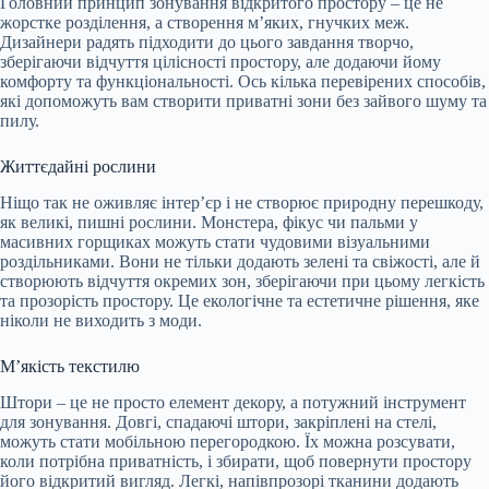
Головний принцип зонування відкритого простору – це не
жорстке розділення, а створення м’яких, гнучких меж.
Дизайнери радять підходити до цього завдання творчо,
зберігаючи відчуття цілісності простору, але додаючи йому
комфорту та функціональності. Ось кілька перевірених способів,
які допоможуть вам створити приватні зони без зайвого шуму та
пилу.
Життєдайні рослини
Ніщо так не оживляє інтер’єр і не створює природну перешкоду,
як великі, пишні рослини. Монстера, фікус чи пальми у
масивних горщиках можуть стати чудовими візуальними
роздільниками. Вони не тільки додають зелені та свіжості, але й
створюють відчуття окремих зон, зберігаючи при цьому легкість
та прозорість простору. Це екологічне та естетичне рішення, яке
ніколи не виходить з моди.
М’якість текстилю
Штори – це не просто елемент декору, а потужний інструмент
для зонування. Довгі, спадаючі штори, закріплені на стелі,
можуть стати мобільною перегородкою. Їх можна розсувати,
коли потрібна приватність, і збирати, щоб повернути простору
його відкритий вигляд. Легкі, напівпрозорі тканини додають