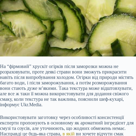
На “фірмовий” хрускіт огірків після заморозки можна не
розраховувати, проте деякі страви вони зможуть прикрасити
навіть після випробування холодом. Огірки від природи містять
багато води, і після заморожування, а потім розморожування
вони стають дуже м’якими. Така текстура може відштовхувати,
але все ж таки її можна використовувати для додання свіжого
смаку, коли текстура не так важлива, пояснили шеф-кухарі,
інформує Ukr.Media.
Використовувати заготовку через особливості
консистенції
експерти пропонують в основному як ароматний інгредієнт для
смузі та соусів, але уточнюють, що жодних обмежень немає.
Насправді це будь-яка страва,
в якій
ви хочете відчути смак