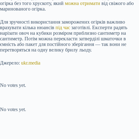
огірка без того хрускоту, який
можна отримати
від свіжого або
маринованого огірка.
Для зручності використання заморожених огірків важливо
врахувати кілька нюансів
під час
заготівлі. Експерти радять
нарізати овоч на кубики розміром приблизно сантиметр на
сантиметр. Потім можна перекласти затверділі шматочки в
ємність або пакет для постійного зберігання — так вони не
перетворяться на одну велику брилу льоду.
Джерело:
ukr.media
Submit Rating
Rate this item:
No votes yet.
Submit Rating
Rate this item:
No votes yet.