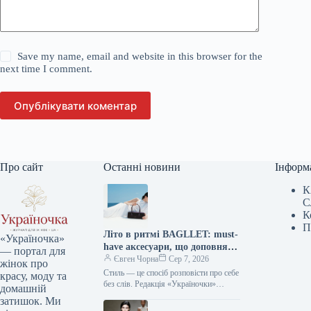
Save my name, email and website in this browser for the
next time I comment.
Опублікувати коментар
Про сайт
Останні новини
Інформ
К
С
К
П
Літо в ритмі BAGLLET: must-
«Україночка»
have аксесуари, що доповнять
— портал для
твій фешн-образ
Євген Чорна
Сер 7, 2026
жінок про
Стиль — це спосіб розповісти про себе
красу, моду та
без слів. Редакція «Україночки»
домашній
уважно стежить за останніми
затишок. Ми
тенденціями, і сьогодні ми