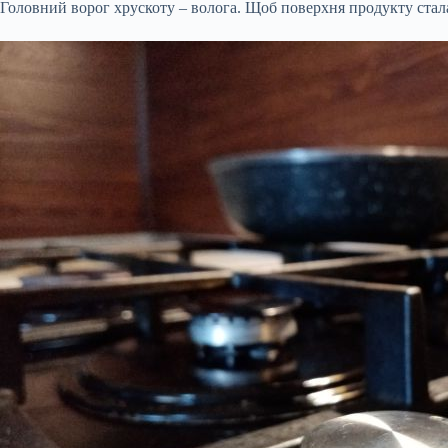
Головний ворог хрускоту – волога. Щоб поверхня продукту стала 