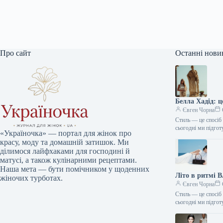
Про сайт
Останні нови
Белла Хадід: 
Євген Чорна
Стиль — це спосіб 
сьогодні ми підго
«Україночка» — портал для жінок про
красу, моду та домашній затишок. Ми
ділимося лайфхаками для господині й
матусі, а також кулінарними рецептами.
Наша мета — бути помічником у щоденних
Літо в ритмі 
жіночих турботах.
Євген Чорна
Стиль — це спосіб 
сьогодні ми підго