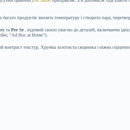
 (сухий брайнінг)
не лише
приправляє, а й допомагає підсушити 
о багато продуктів знизить температуру і створить пару, перетв
ry
та
Per Se
, відомий своєю увагою до деталей, включаючи ідеал
ller, “Ad Hoc at Home”).
 контраст текстур. Хрумка золотиста скоринка і ніжна серцеви