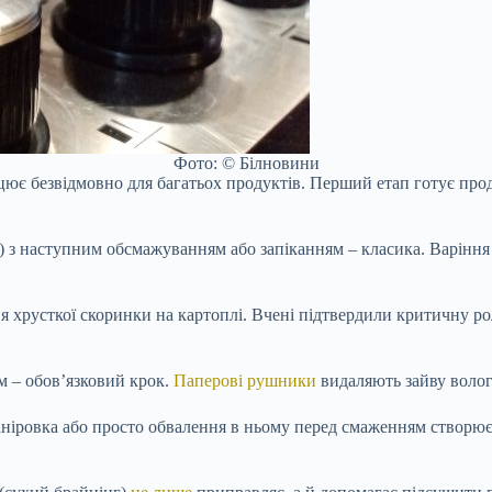
Фото: © Білновини
ює безвідмовно для багатьох продуктів. Перший етап готує проду
) з наступним обсмажуванням або запіканням – класика. Варіння 
я хрусткої скоринки на картоплі. Вчені підтвердили критичну р
м – обов’язковий крок.
Паперові рушники
видаляють зайву вологу
ніровка або просто обвалення в ньому перед смаженням створює