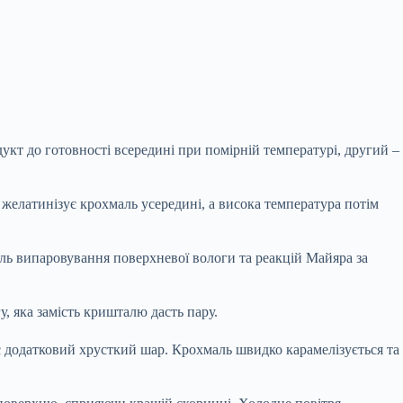
кт до готовності всередині при помірній температурі, другий –
желатинізує крохмаль усередині, а висока температура потім
оль випаровування поверхневої вологи та реакцій Майяра за
, яка замість кришталю дасть пару.
 додатковий хрусткий шар. Крохмаль швидко карамелізується та