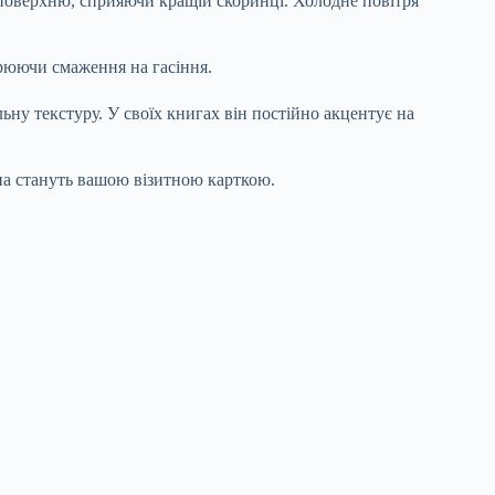
поверхню, сприяючи кращій скоринці. Холодне повітря
орюючи смаження на гасіння.
ьну текстуру. У своїх книгах він постійно акцентує на
на стануть вашою візитною карткою.