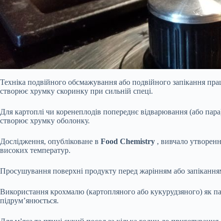
Техніка подвійного обсмажування або подвійного запікання прац
створює хрумку скоринку при сильній спеці.
Для картоплі чи коренеплодів попереднє відварювання (або пара
створює хрумку оболонку.
Дослідження, опубліковане в
Food Chemistry
, вивчало утворенн
високих температур.
Просушування поверхні продукту перед жарінням або запікання
Використання крохмалю (картопляного або кукурудзяного) як па
підрум’янюється.