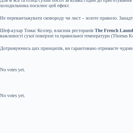
Для м’яса та птиці сухий посол за кілька годин до приготування
холодильника посилює цей ефект.
Не перевантажувати сковороду чи лист – золоте правило. Занадт
Шеф-кухар Томас Келлер, власник ресторанів
The French Laund
важливості сухої поверхні та правильної температури (Thomas Ke
Дотримуючись цих принципів, ви гарантовано отримаєте чудовий
Submit Rating
Rate this item:
No votes yet.
Submit Rating
Rate this item:
No votes yet.