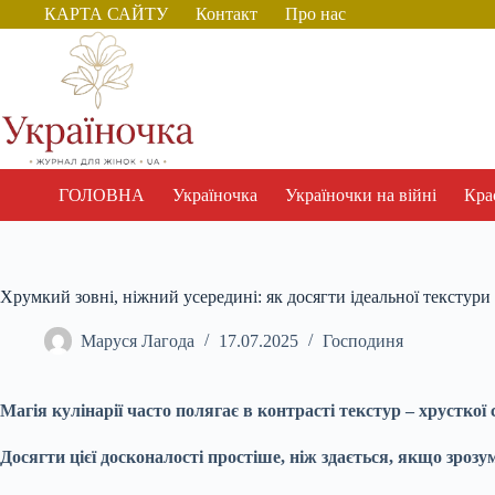
Перейти
КАРТА САЙТУ
Контакт
Про нас
до
вмісту
ГОЛОВНА
Україночка
Україночки на війні
Крас
Хрумкий зовні, ніжний усередині: як досягти ідеальної текстури
Маруся Лагода
17.07.2025
Господиня
Магія кулінарії часто полягає в контрасті текстур – хрусткої 
Досягти цієї досконалості простіше, ніж здається, якщо зроз