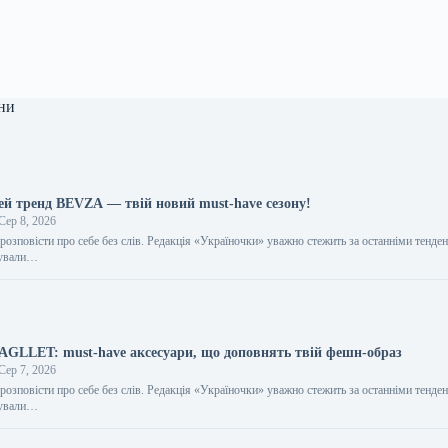
ни
цей тренд BEVZA — твій новий must-have сезону!
Сер 8, 2026
розповісти про себе без слів. Редакція «Україночки» уважно стежить за останніми тенден
тували…
BAGLLET: must-have аксесуари, що доповнять твій фешн-образ
Сер 7, 2026
розповісти про себе без слів. Редакція «Україночки» уважно стежить за останніми тенден
тували…