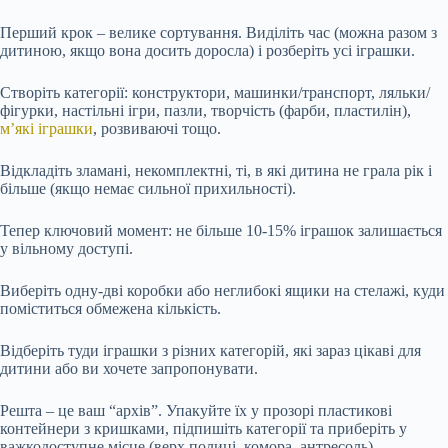
Перший крок – велике сортування. Виділіть час (можна разом з
дитиною, якщо вона досить доросла) і розберіть усі іграшки.
Створіть категорії: конструктори, машинки/транспорт, ляльки/
фігурки, настільні ігри, пазли, творчість (фарби, пластилін),
м’які іграшки
, розвиваючі тощо.
Відкладіть зламані, некомплектні, ті, в які дитина не грала рік і
більше (якщо немає сильної прихильності).
Тепер ключовий момент: не більше 10-15% іграшок залишається
у вільному доступі.
Виберіть одну-дві коробки або неглибокі ящики на стелажі, куди
поміститься обмежена кількість.
Відберіть туди іграшки з різних категорій, які зараз цікаві для
дитини або ви хочете запропонувати.
Решта – це ваш “архів”. Упакуйте їх у прозорі пластикові
контейнери з кришками, підпишіть категорії та приберіть у
важкодоступне місце (верх полиці, комора, антресоль).