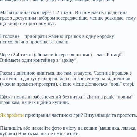
Магія починається через 1-2 тижні. Ви помічаєте, що дитина
грає з доступним набором зосередженіше, менше розкидає, тому
що вибір не приголомшує.
І головне – прибирати жменю іграшок в одну коробку
психологічно простіше за завали.
Через 2-4 тижні (або коли інтерес явно згас) – час “Ротації”.
Виймаєте один контейнер з “архіву”.
Разом з дитиною дивіться, що там, згадуєте. Частина іграшок з
поточного доступу відправляється в контейнер на відпочинок
(можна промити/протерти), а їхнє місце дістаються “нові” старі.
Ефект новизни забезпечений без витрат! Дитина радіє “новим”
іграшкам, наче їх щойно купили.
Як зробити
прибирання частиною гри? Визуалізація та простота.
Підпишіть або наклейте фото вмісту на кошик (машинка, лялька,
кубики) Навіть малюк не вміє читати.