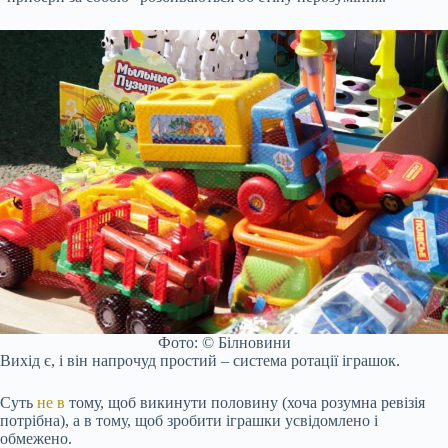
Фото: © Білновини
Вихід є, і він напрочуд простий – система ротації іграшок.
Суть
не в
тому, щоб викинути половину (хоча розумна ревізія
потрібна), а в тому, щоб зробити іграшки усвідомлено і
обмежено.