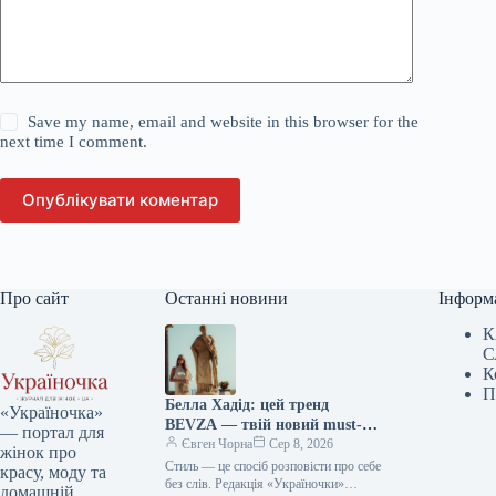
Save my name, email and website in this browser for the
next time I comment.
Опублікувати коментар
Про сайт
Останні новини
Інформ
К
С
К
П
Белла Хадід: цей тренд
«Україночка»
BEVZA — твій новий must-
— портал для
have сезону!
Євген Чорна
Сер 8, 2026
жінок про
Стиль — це спосіб розповісти про себе
красу, моду та
без слів. Редакція «Україночки»
домашній