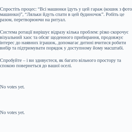
Спростіть процес: “Всі машинки їдуть у цей гараж (кошик з фото
машинки)”, “Ляльки йдуть спати в цей будиночок”. Робіть це
разом, перетворюючи на ритуал.
Система ротації вирішує відразу кілька проблем: різко скорочує
візуальний хаос та обсяг щоденного прибирання, продовжує
інтерес до наявних іграшок, допомагає дитині вчитися робити
вибір та підтримувати порядок у доступному йому масштабі.
Спробуйте – і ви здивуєтеся, як багато вільного простору та
спокою повернеться до вашої оселі.
Submit Rating
Rate this item:
No votes yet.
Submit Rating
Rate this item:
No votes yet.