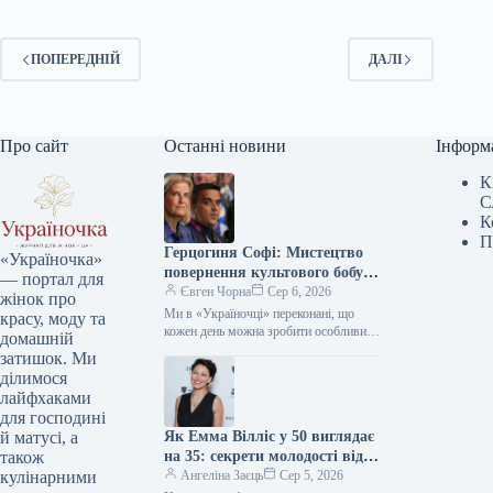
ПОПЕРЕДНІЙ
ДАЛІ
Про сайт
Останні новини
Інформ
К
С
К
П
Герцогиня Софі: Мистецтво
«Україночка»
повернення культового бобу
— портал для
90-х у новій грані розкішної
Євген Чорна
Сер 6, 2026
жінок про
гармонії
Ми в «Україночці» переконані, що
красу, моду та
кожен день можна зробити особливим,
домашній
якщо додати до нього трішки
затишок. Ми
натхнення. Сьогодні ми розбираємося
ділимося
в…
лайфхаками
для господині
Як Емма Вілліс у 50 виглядає
й матусі, а
на 35: секрети молодості від
також
зірки
Ангеліна Заєць
Сер 5, 2026
кулінарними