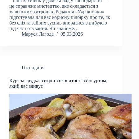
“`html Затишок у домі та лад у господарстві —
це справжнє мистецтво, яке складається з
маленьких хитрощів. Редакція «Україночки»
підготувала для вас корисну підбірку про те, як
без сліз та зайвих зусиль впоратися з цибулею
під час готування. Чи знайоме…
Маруся Лагода
05.03.2026
Господиня
Куряча грудка: секрет соковитості з йогуртом,
який вас здивує