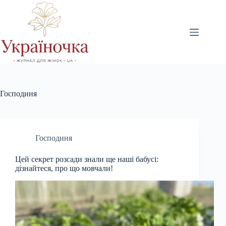
Перейти
до
вмісту
Господиня
Господиня
Цей секрет розсади знали ще наші бабусі:
дізнайтеся, про що мовчали!