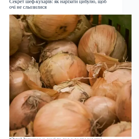
Секрет шеф-кухарів: як нарізати цибулю, щоб
очі не сльозилися