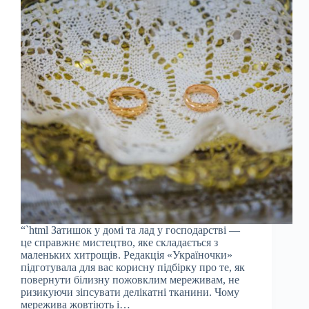
“`html Затишок у домі та лад у господарстві —
це справжнє мистецтво, яке складається з
маленьких хитрощів. Редакція «Україночки»
підготувала для вас корисну підбірку про те, як
повернути білизну пожовклим мереживам, не
ризикуючи зіпсувати делікатні тканини. Чому
мережива жовтіють і…