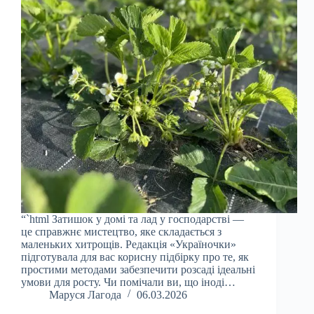
“`html Затишок у домі та лад у господарстві —
це справжнє мистецтво, яке складається з
маленьких хитрощів. Редакція «Україночки»
підготувала для вас корисну підбірку про те, як
простими методами забезпечити розсаді ідеальні
умови для росту. Чи помічали ви, що іноді…
Маруся Лагода
06.03.2026