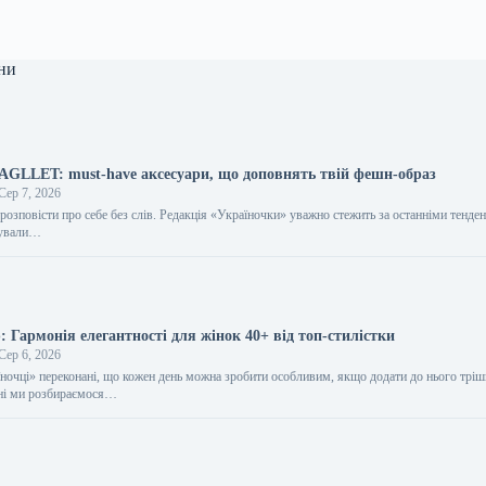
ни
BAGLLET: must-have аксесуари, що доповнять твій фешн-образ
Сер 7, 2026
розповісти про себе без слів. Редакція «Україночки» уважно стежить за останніми тенден
тували…
 Гармонія елегантності для жінок 40+ від топ-стилістки
Сер 6, 2026
їночці» переконані, що кожен день можна зробити особливим, якщо додати до нього трі
дні ми розбираємося…