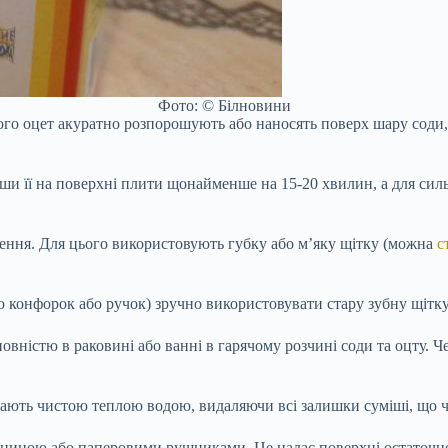
Фото: © Білновини
ього оцет акуратно розпорошують або наносять поверх шару соди
ши її на поверхні плити щонайменше на 15-20 хвилин, а для силь
ення. Для цього використовують губку або м’яку щітку (можна
с
о конфорок або ручок) зручно використовувати стару зубну щітку
вністю в раковині або ванні в гарячому розчині соди та оцту. Че
вають чистою теплою водою, видаляючи всі залишки суміші, що ч
ниною або паперовими рушниками. Це надає поверхні остаточного