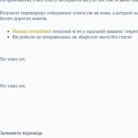
Результат перевершує очікування: плита сяє як нова, а витрати
безліч дорогих коштів.
Навіщо потрібний
тенісний м’яч у пральній машині: секрет
Ви робили це неправильно: як зберігати овочі без гнили
Submit Rating
Rate this item:
No votes yet.
Submit Rating
Rate this item:
No votes yet.
Залишити відповідь