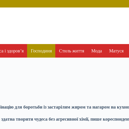
а і здоров’я
Господиня
Стиль життя
Мода
Матуся
націю для боротьби із застарілим жиром та нагаром на кухонн
здатна творити чудеса без агресивної хімії, пише кореспонде