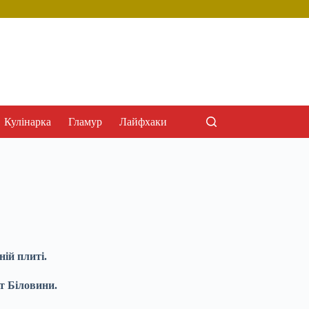
Кулінарка
Гламур
Лайфхаки
ій плиті.
нт Біловини.