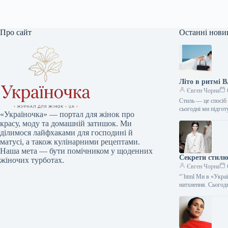
Про сайт
Останні нови
Літо в ритмі 
Євген Чорна
Стиль — це спосіб 
сьогодні ми підго
«Україночка» — портал для жінок про
красу, моду та домашній затишок. Ми
ділимося лайфхаками для господині й
матусі, а також кулінарними рецептами.
Наша мета — бути помічником у щоденних
Секрети стилю:
жіночих турботах.
Євген Чорна
“`html Ми в «Укра
натхнення. Сього