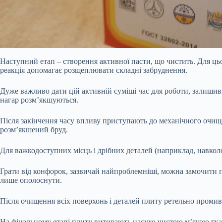
Наступний етап – створення активної пасти, що чистить. Для ц
реакція допомагає розщеплювати складні забруднення.
Дуже важливо дати цій активній суміші час для роботи, залишив
нагар розм’якшуються.
Після закінчення часу впливу приступають до механічного очищ
розм’якшений бруд.
Для важкодоступних місць і дрібних деталей (наприклад, навкол
Грати від конфорок, зазвичай найпроблемніші, можна замочити по
лише ополоснути.
Після очищення всіх поверхонь і деталей плиту ретельно проми
На фінальному етапі плиту витирають насухо чистою м’якою тка