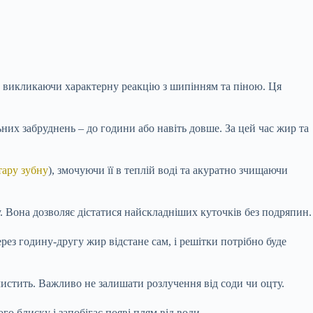
, викликаючи характерну реакцію з шипінням та піною. Ця
них забруднень – до години або навіть довше. За цей час жир та
тару зубну
), змочуючи її в теплій воді та акуратно зчищаючи
. Вона дозволяє дістатися найскладніших куточків без подряпин.
рез годину-другу жир відстане сам, і решітки потрібно буде
истить. Важливо не залишати розлучення від соди чи оцту.
 блиску і запобігає появі плям від води.