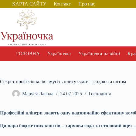
Перейти
КАРТА САЙТУ
Контакт
Про нас
до
вмісту
ГОЛОВНА
Україночка
Україночки на війні
Крас
Секрет професіоналів: змусіть плиту сяяти – содою та оцтом
Маруся Лагода
24.07.2025
Господиня
Професійні клінери знають одну надзвичайно ефективну комбі
Ця пара бюджетних коштів – харчова сода та столовий оцет – 