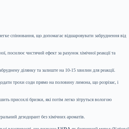
легке спінювання, що допомагає відшаровувати забруднення від
ї, посилює чистячий ефект за рахунок хімічної реакції та
абруднену ділянку та залиште на 10-15 хвилин для реакції.
дати трохи соди прямо на половину лимона, що розрізає, і
шить присохлі бризки, які потім легко зітруться вологою
уральний дезодорант без хімічних ароматів.
ьні властивості, що визнано
USDA
як безпечний метод (National