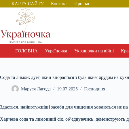
Перейти
КАРТА САЙТУ
Контакт
Про нас
до
вмісту
ГОЛОВНА
Україночка
Україночки на війні
Крас
Сода та лимон: дует, який впорається з будь-яким брудом на кухн
Маруся Лагода
19.07.2025
Господиня
Здається, найпотужніші засоби для чищення ховаються не на 
Харчова сода та лимонний сік, об’єднуючись, демонструють 