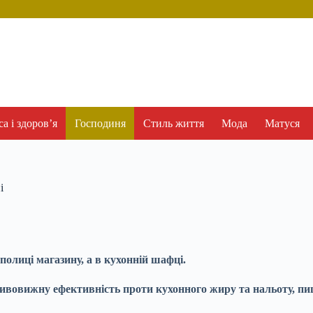
а і здоров’я
Господиня
Стиль життя
Мода
Матуся
і
полиці магазину, а в кухонній шафці.
дивовижну ефективність проти кухонного жиру та нальоту, п