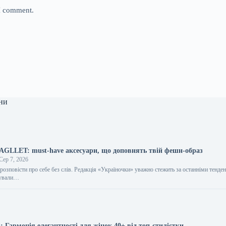
 I comment.
ни
BAGLLET: must-have аксесуари, що доповнять твій фешн-образ
Сер 7, 2026
розповісти про себе без слів. Редакція «Україночки» уважно стежить за останніми тенден
тували…
 Гармонія елегантності для жінок 40+ від топ-стилістки