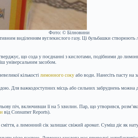
Фото: © Білновини
ктивним виділенням вуглекислого газу. Ці бульбашки створюють 
верджує, що сода у поєднанні з кислотами, подібними до лимонно
міш універсальним засобом.
евеликої кількості
лимонного соку
або води. Нанесіть пасту на з
дою. Для важкодоступних місць або сильних забруднень можна до
ьову піч, включивши її на 5 хвилин. Пар, що утворився, розм’як
ки
від Consumer Reports).
 сміття, а лимонний сік залишає свіжий аромат. Суміш діє як нат
вати цією пастою. Лимонна кислота має природні антибактеріал