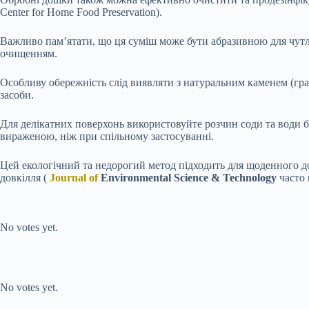
Center for Home Food Preservation).
Важливо пам’ятати, що ця суміш може бути абразивною для чутли
очищенням.
Особливу обережність слід виявляти з натуральним каменем (гра
засоби.
Для делікатних поверхонь використовуйте розчин соди та води б
вираженою, ніж при спільному застосуванні.
Цей екологічний та недорогий метод підходить для щоденного д
довкілля (
Journal of
Environmental Science & Technology
часто 
Submit Rating
Rate this item:
No votes yet.
Submit Rating
Rate this item:
No votes yet.