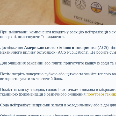
При змішуванні компоненти входять у реакцію нейтралізації з а
поверхні, полегшуючи їх видалення.
Дослідження
Американського хімічного товариства
(ACS) підт
механічного впливу бульбашок (ACS Publications). Це робить су
Для очищення раковини або плити приготуйте кашку із соди та н
Потім потріть поверхню губкою або щіткою та змийте теплою во
використовувати як чистячий блок.
Помістіть миску з водою, содою і часточками лимона в мікрохвил
тканиною (рекомендації з безпечного очищення
побутової техні
Сода нейтралізує неприємні запахи в холодильнику або відрі для
Обробні дошки також можна ефективно очистити та продезінфіку