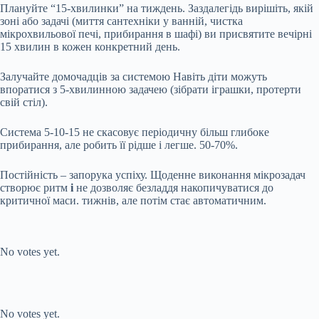
Плануйте “15-хвилинки” на тиждень. Заздалегідь вирішіть, якій
зоні або задачі (миття сантехніки у ванній, чистка
мікрохвильової печі, прибирання в шафі) ви присвятите вечірні
15 хвилин в кожен конкретний день.
Залучайте домочадців за системою Навіть діти можуть
впоратися з 5-хвилинною задачею (зібрати іграшки, протерти
свій стіл).
Система 5-10-15 не скасовує періодичну більш глибоке
прибирання, але робить її рідше і легше. 50-70%.
Постійність – запорука успіху. Щоденне виконання мікрозадач
створює ритм
і
не дозволяє безладдя накопичуватися до
критичної маси. тижнів, але потім стає автоматичним.
Submit Rating
Rate this item:
No votes yet.
Submit Rating
Rate this item:
No votes yet.