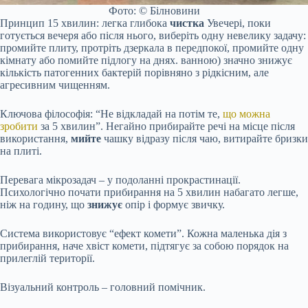
Фото: © Білновини
Принцип 15 хвилин: легка глибока
чистка
Увечері, поки
готується вечеря або після нього, виберіть одну невелику задачу:
промийте плиту, протріть дзеркала в передпокої, промийте одну
кімнату або помийте підлогу на днях. ванною) значно знижує
кількість патогенних бактерій порівняно з рідкісним, але
агресивним чищенням.
Ключова філософія: “Не відкладай на потім те,
що можна
зробити
за 5 хвилин”. Негайно прибирайте речі на місце після
використання,
мийте
чашку відразу після чаю, витирайте бризки
на плиті.
Перевага мікрозадач – у подоланні прокрастинації.
Психологічно почати прибирання на 5 хвилин набагато легше,
ніж на годину, що
знижує
опір і формує звичку.
Система використовує “ефект комети”. Кожна маленька дія з
прибирання, наче хвіст комети, підтягує за собою порядок на
прилеглій території.
Візуальний контроль – головний помічник.