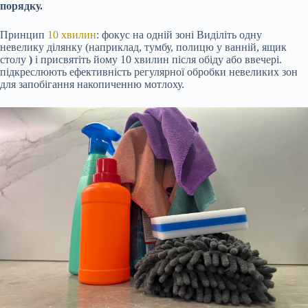
порядку.
Принцип
10 хвилин
: фокус на одній зоні Виділіть одну
невелику ділянку (наприклад, тумбу, полицю у ванній, ящик
столу
)
і присвятіть йому 10 хвилин після обіду або ввечері.
підкреслюють ефективність регулярної обробки невеликих зон
для запобігання накопиченню мотлоху.