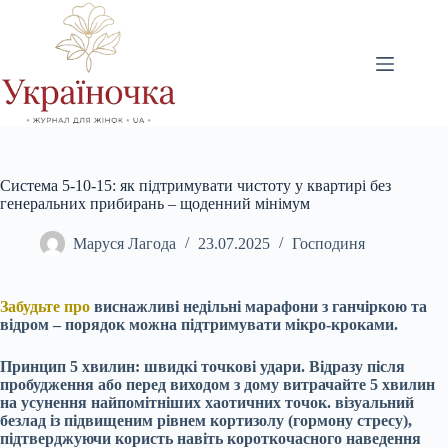
Перейти
до
вмісту
Система 5-10-15: як підтримувати чистоту у квартирі без
генеральних прибирань – щоденний мінімум
Маруся Лагода
23.07.2025
Господиня
Забудьте про
виснажливі недільні марафони з ганчіркою та
відром – порядок можна підтримувати мікро-кроками.
Принцип 5 хвилин: швидкі точкові удари. Відразу після
пробудження або перед виходом з дому витрачайте 5 хвилин
на усунення найпомітніших хаотичних точок. візуальний
безлад із підвищеним рівнем кортизолу (гормону стресу),
підтверджуючи користь навіть короткочасного наведення