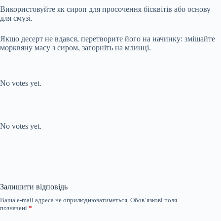
Використовуйте як сироп для просочення бісквітів або основу
для смузі.
Якщо десерт не вдався, перетворите його на начинку: змішайте
морквяну масу з сиром, загорніть на млинці.
Submit Rating
Rate this item:
No votes yet.
Submit Rating
Rate this item:
No votes yet.
Залишити відповідь
Ваша e-mail адреса не оприлюднюватиметься.
Обов’язкові поля
позначені
*