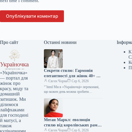
next time I comment.
Опублікувати коментар
Про сайт
Останні новини
Інформ
К
С
К
П
Секрети стилю: Гармонія
«Україночка»
елегантності для жінок 40+ від
— портал для
топ-стилістки
Євген Чорна
Сер 6, 2026
жінок про
“`html Ми в «Україночці» переконані,
красу, моду та
що кожен день можна зробити
домашній
особливим, якщо додати до нього
затишок. Ми
трішки натхнення. Сьогодні ми
ділимося
розбираємося…
лайфхаками
для господині
Меган Маркл: еволюція
й матусі, а
стилю від королівських рамок
також
до тренду тихої розкоші
Євген Чорна
Сер 6, 2026
кулінарними