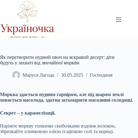
Перейти
до
вмісту
Як перетворити нудний овоч на яскравий десерт: діти
будуть у захваті від звичайної моркви
Маруся Лагода
30.05.2025
Господиня
Морква здається нудним гарніром, але під шаром землі
ховається насолода, здатна затьмарити магазинні солодощі.
Секрет – у карамелізації.
Наріжте моркву тонкими скибочками вздовж волокон,
збризкайте оливковою олією із щіпкою солі та кориці.