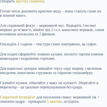
створить
хрустку скоринку
.
Готові чіпси доповніть краплею меду – вони стануть схожі на
в’ялений манго.
Але справжній фокус – морквяний мус. Відваріть 3 великі
моркви до м’якості, збийте з|із| 2 ст.л. кокосових вершків, соком
половини апельсина та 1 фініком.
Охолодіть 2 години – текстура стане повітряною, як суфле.
Для подачі сформуйте ложкою кульки, посипте тертим темним
шоколадом і кедровими горіхами.
Для корисних цукерок змішайте терту сиру моркву з меленим
мигдалем, кокосовою стружкою та сиропом топінамбуру.
Скачайте кульки, обваляйте у маку чи кунжуті. Зберігайте в
морозилці – це ідеальне перекушування без цукру.
Секретний інгредієнт
для посилення смаку: морквяний сік +
лимонна цедра – проварити
5 хвилин
, остудити.