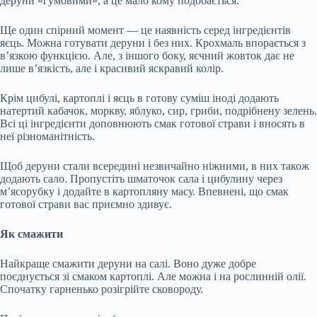
деруни «гумовими», а це мало кому подобається.
Ще один спірний момент — це наявність серед інгредієнтів
яєць. Можна готувати деруни і без них. Крохмаль впорається з
в’язкою функцією. Але, з іншого боку, яєчний жовток дає не
лише в’язкість, але і красивий яскравий колір.
Крім цибулі, картоплі і яєць в готову суміш іноді додають
натертий кабачок, моркву, яблуко, сир, гриби, подрібнену зелень.
Всі ці інгредієнти доповнюють смак готової страви і вносять в
неї різноманітність.
Щоб деруни стали всередині незвичайно ніжними, в них також
додають сало. Пропустіть шматочок сала і цибулину через
м’ясорубку і додайте в картопляну масу. Впевнені, що смак
готової страви вас приємно здивує.
Як смажити
Найкраще смажити деруни на салі. Воно дуже добре
поєднується зі смаком картоплі. Але можна і на рослинній олії.
Спочатку гарненько розігрійте сковороду.