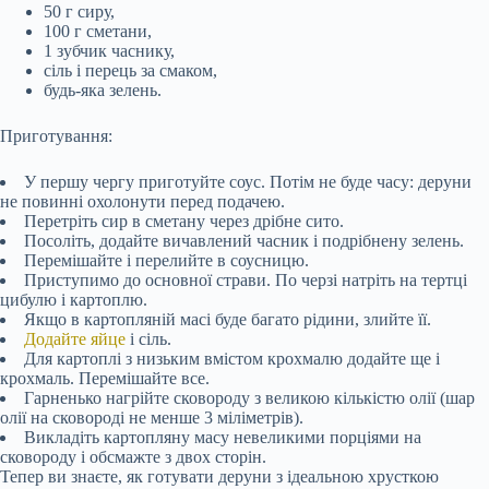
50 г сиру,
100 г сметани,
1 зубчик часнику,
сіль і перець за смаком,
будь-яка зелень.
Приготування:
У першу чергу приготуйте соус. Потім не буде часу: деруни
не повинні охолонути перед подачею.
Перетріть сир в сметану через дрібне сито.
Посоліть, додайте вичавлений часник і подрібнену зелень.
Перемішайте і перелийте в соусницю.
Приступимо до основної страви. По черзі натріть на тертці
цибулю і картоплю.
Якщо в картопляній масі буде багато рідини, злийте її.
Додайте яйце
і сіль.
Для картоплі з низьким вмістом крохмалю додайте ще і
крохмаль. Перемішайте все.
Гарненько нагрійте сковороду з великою кількістю олії (шар
олії на сковороді не менше 3 міліметрів).
Викладіть картопляну масу невеликими порціями на
сковороду і обсмажте з двох сторін.
Тепер ви знаєте, як готувати деруни з ідеальною хрусткою