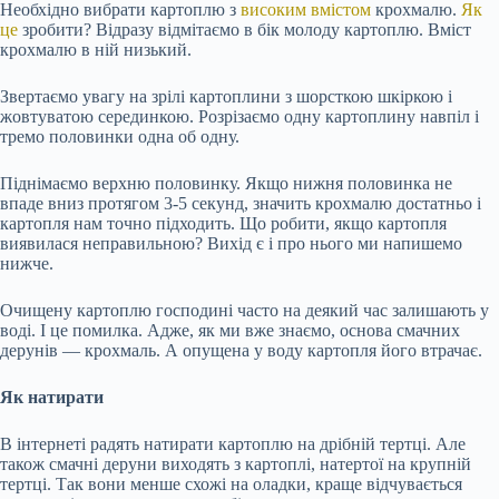
Необхідно вибрати картоплю з
високим вмістом
крохмалю.
Як
це
зробити? Відразу відмітаємо в бік молоду картоплю. Вміст
крохмалю в ній низький.
Звертаємо увагу на зрілі картоплини з шорсткою шкіркою і
жовтуватою серединкою. Розрізаємо одну картоплину навпіл і
тремо половинки одна об одну.
Піднімаємо верхню половинку. Якщо нижня половинка не
впаде вниз протягом 3-5 секунд, значить крохмалю достатньо і
картопля нам точно підходить. Що робити, якщо картопля
виявилася неправильною? Вихід є і про нього ми напишемо
нижче.
Очищену картоплю господині часто на деякий час залишають у
воді. І це помилка. Адже, як ми вже знаємо, основа смачних
дерунів — крохмаль. А опущена у воду картопля його втрачає.
Як натирати
В інтернеті радять натирати картоплю на дрібній тертці. Але
також смачні деруни виходять з картоплі, натертої на крупній
тертці. Так вони менше схожі на оладки, краще відчувається