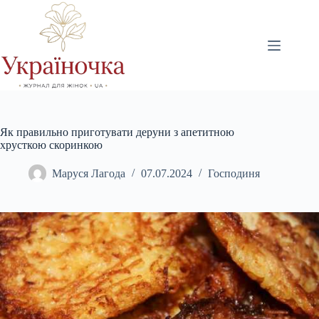
Перейти
до
вмісту
Як правильно приготувати деруни з апетитною
хрусткою скоринкою
Маруся Лагода
07.07.2024
Господиня