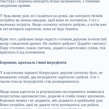
текстура і скоринка виходить більш засмаженою, з тонкими
ажурними краями.
У будь-якому разі, всі сходяться на думці, що натирати бульби
потрібно як можна швидше, щоб вони не потемніли. І тут є
маленька хитрість. Якщо спочатку натерти цибулю, а потім вже
в неї натирати картоплю, вона не буде темніти.
Крім того, цибульне пюре надасть готовим дерунам золотистий
колір і пікантний аромат. Не любите цибулю? Додайте сметану!
Пару столових ложок сметани, додані в картопляну суміш, теж
врятують її від потемніння.
Борошно, крохмаль і інші інгредієнти
У класичному варіанті білоруських дерунів спочатку було, не
вважаючи спецій, два інгредієнти: картопля і цибуля. Але з
часом список інгредієнтів став розширюватися.
Якщо ваша картопля за результатами експерименту виявилася
недостатньо крохмалистою, додаємо в суміш ложку крохмалю.
Борошно можна і не додавати, або додавати в крайньому разі.
Воно потрібне, щоб не давати тісту розтікатися, але робить