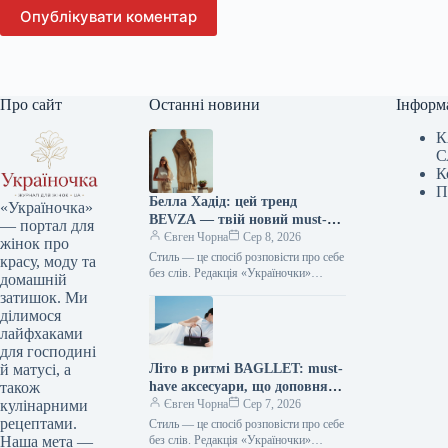
Опублікувати коментар
Про сайт
Останні новини
Інформ
К
С
К
П
Белла Хадід: цей тренд
«Україночка»
BEVZA — твій новий must-
— портал для
have сезону!
Євген Чорна
Сер 8, 2026
жінок про
Стиль — це спосіб розповісти про себе
красу, моду та
без слів. Редакція «Україночки»
домашній
уважно стежить за останніми
затишок. Ми
тенденціями, і сьогодні ми
ділимося
підготували…
лайфхаками
для господині
Літо в ритмі BAGLLET: must-
й матусі, а
have аксесуари, що доповнять
також
твій фешн-образ
Євген Чорна
Сер 7, 2026
кулінарними
рецептами.
Стиль — це спосіб розповісти про себе
без слів. Редакція «Україночки»
Наша мета —