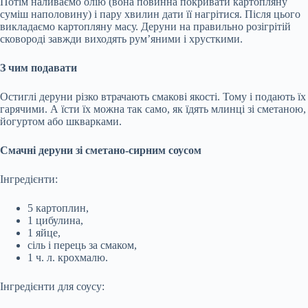
Потім наливаємо олію (вона повинна покривати картопляну
суміш наполовину) і пару хвилин дати її нагрітися. Після цього
викладаємо картопляну масу. Деруни на правильно розігрітій
сковороді завжди виходять рум’яними і хрусткими.
З чим подавати
Остиглі деруни різко втрачають смакові якості. Тому і подають їх
гарячими. А їсти їх можна так само, як їдять млинці зі сметаною,
йогуртом або шкварками.
Смачні деруни зі сметано-сирним соусом
Інгредієнти:
5 картоплин,
1 цибулина,
1 яйце,
сіль і перець за смаком,
1 ч. л. крохмалю.
Інгредієнти для соусу: