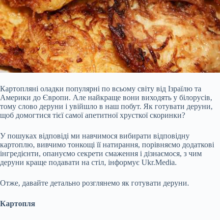
Картопляні оладки популярні по всьому світу від Ізраїлю та
Америки до Європи. Але найкраще вони виходять у білорусів,
тому слово деруни і увійшло в наш побут. Як готувати деруни,
щоб домогтися тієї самої апетитної хрусткої скоринки?
У пошуках відповіді ми навчимося вибирати відповідну
картоплю, вивчимо тонкощі її натирання, порівняємо додаткові
інгредієнти, опануємо секрети смаження і дізнаємося, з чим
деруни краще подавати на стіл, інформує Ukr.Media.
Отже, давайте детально розглянемо як
готувати деруни.
Картопля