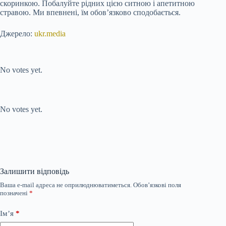
скоринкою. Побалуйте рідних цією ситною і апетитною
стравою. Ми впевнені, їм обов’язково сподобається.
Джерело:
ukr.media
Submit Rating
Rate this item:
No votes yet.
Submit Rating
Rate this item:
No votes yet.
Залишити відповідь
Ваша e-mail адреса не оприлюднюватиметься.
Обов’язкові поля
позначені
*
Ім’я
*