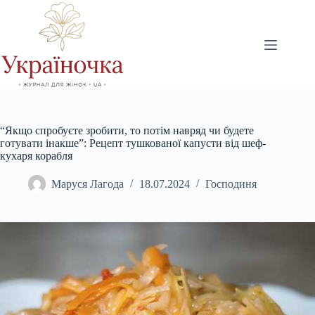
Перейти
до
вмісту
“Якщо спробуєте зробити, то потім навряд чи будете
готувати інакше”: Рецепт тушкованої капусти від шеф-
кухаря корабля
Маруся Лагода
18.07.2024
Господиня