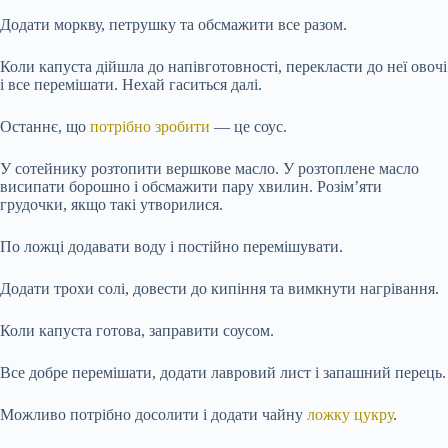
Додати моркву, петрушку та обсмажити все разом.
Коли капуста дійшла до напівготовності, перекласти до неї овочі
і все перемішати. Нехай гаситься далі.
Останнє, що
потрібно зробити
— це соус.
У сотейнику розтопити вершкове масло. У розтоплене масло
висипати борошно і обсмажити пару хвилин. Розім’яти
грудочки, якщо такі утворилися.
По ложці додавати воду і постійно перемішувати.
Додати трохи солі, довести до кипіння та вимкнути нагрівання.
Коли капуста готова, заправити соусом.
Все добре перемішати, додати лавровий лист і запашний перець.
Можливо потрібно досолити і додати чайну
ложку цукру
.