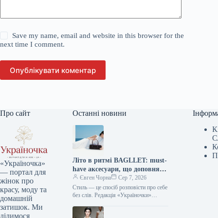
Save my name, email and website in this browser for the
next time I comment.
Опублікувати коментар
Про сайт
Останні новини
Інформ
К
С
К
П
Літо в ритмі BAGLLET: must-
«Україночка»
have аксесуари, що доповнять
— портал для
твій фешн-образ
Євген Чорна
Сер 7, 2026
жінок про
Стиль — це спосіб розповісти про себе
красу, моду та
без слів. Редакція «Україночки»
домашній
уважно стежить за останніми
затишок. Ми
тенденціями, і сьогодні ми
ділимося