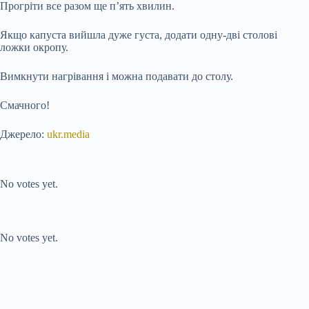
Прогріти все разом ще п’ять хвилин.
Якщо капуста вийшла дуже густа, додати одну-дві столові
ложки окропу.
Вимкнути нагрівання і можна подавати до столу.
Смачного!
Джерело:
ukr.media
Submit Rating
Rate this item:
No votes yet.
Submit Rating
Rate this item:
No votes yet.