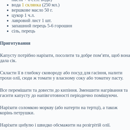
вода
1 склянка
(250 мл.)
вершкове масло 50 г.
цукор 1 ч.л.
лавровий лист 1 шт.
запашний перець 5-6 горошин
сіль, перець
Приготування
Капусту потрібно нарізати, посолити та
добре пом’яти, щоб вона
дала сік.
Скласти її в глибоку сковороду або посуд для гасіння, налити
трохи олії, сюди ж томати у власному соку або томатну пасту.
Все перемішати та довести до кипіння. Зменшити нагрівання та
гасити капусту до напівготовності періодично помішуючи.
Нарізати соломкою моркву (або натерти на тертці), а також
корінь петрушки.
Нарізати цибулю і швидко обсмажити на розігрітій олії.