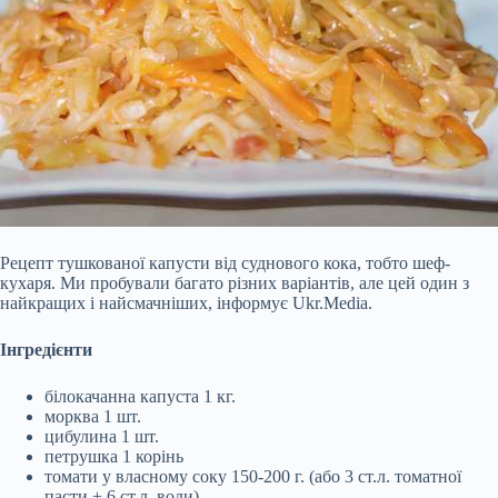
Рецепт тушкованої капусти від суднового кока, тобто шеф-
кухаря. Ми пробували багато різних варіантів, але цей один з
найкращих і найсмачніших, інформує Ukr.Media.
Інгредієнти
білокачанна капуста 1 кг.
морква 1 шт.
цибулина 1 шт.
петрушка 1 корінь
томати у власному соку 150-200 г. (або 3 ст.л. томатної
пасти + 6 ст.л. води)