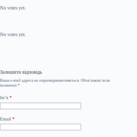
No votes yet.
Submit Rating
Rate this item:
No votes yet.
Залишити відповідь
Ваша e-mail адреса не оприлюднюватиметься.
Обов’язкові поля
позначені
*
Ім’я
*
Email
*