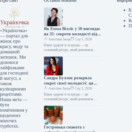
Про сайт
Останні новини
Інформ
К
С
К
П
Як Емма Вілліс у 50 виглядає
«Україночка»
на 35: секрети молодості від
— портал для
зірки
Ангеліна Заєць
Сер 5, 2026
жінок про
Наше здоров’я та врода — це
красу, моду та
головний ресурс, який допомагає
домашній
відчувати себе впевнено кожного дня.
затишок. Ми
Редакція «Україночки» підготувала
ділимося
для вас…
лайфхаками
для господині
Сандра Буллок розкрила
й матусі, а
секрет своєї молодості: ця
також
звичка дивує світ
Ангеліна Заєць
Сер 5, 2026
кулінарними
рецептами.
Наше здоров’я та врода — це
головний ресурс, який допомагає
Наша мета —
відчувати себе впевнено кожного дня.
бути
Редакція «Україночки» підготувала
помічником у
для вас…
щоденних
жіночих
турботах.
Гостренька смакота з