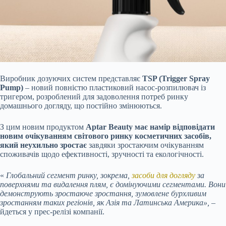
Виробник дозуючих систем представляє
TSP (Trigger Spray
Pump)
– новий повністю пластиковий насос-розпилювач із
тригером, розроблений для задоволення потреб ринку
домашнього догляду, що постійно змінюються.
З цим новим продуктом
Aptar Beauty має намір відповідати
новим очікуванням світового ринку косметичних засобів,
який неухильно зростає
завдяки зростаючим очікуванням
споживачів щодо ефективності, зручності та екологічності.
«
Глобальний сегмент ринку, зокрема,
засоби для догляду
за
поверхнями та видалення плям, є домінуючими сегментами. Вони
демонструють зростаюче зростання, зумовлене бурхливим
зростанням таких регіонів, як Азія та Латинська Америка»,
–
йдеться у прес-релізі компанії.