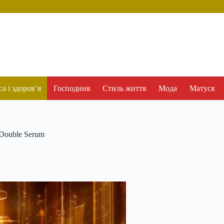
а і здоров’я
Господиня
Стиль життя
Мода
Матуся
 Double Serum