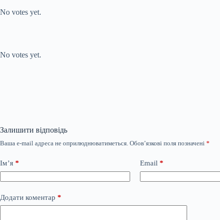
No votes yet.
Submit Rating
Rate this item:
No votes yet.
Залишити відповідь
Ваша e-mail адреса не оприлюднюватиметься.
Обов’язкові поля позначені
*
Ім’я
*
Email
*
Додати коментар
*