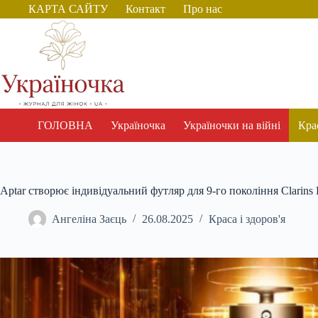
Перейти
КАРТА САЙТУ
Контакт
Про нас
до
вмісту
ГОЛОВНА
Україночка
Україночки на війні
Крас
Aptar створює індивідуальний футляр для 9-го покоління Clarins
Ангеліна Заєць
26.08.2025
Краса і здоров'я