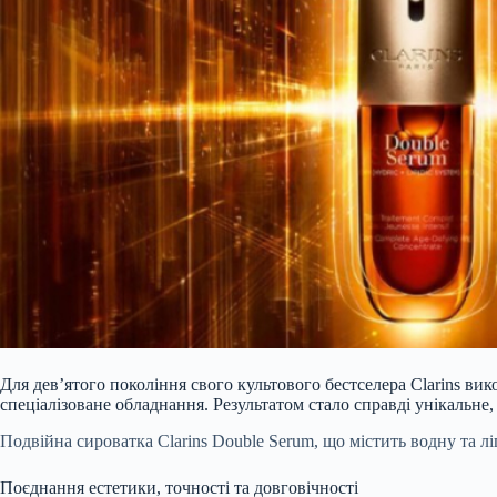
Для дев’ятого покоління свого культового бестселера Clarins в
спеціалізоване обладнання. Результатом стало справді унікальне
Подвійна сироватка Clarins Double Serum, що містить водну та л
Поєднання естетики, точності та довговічності