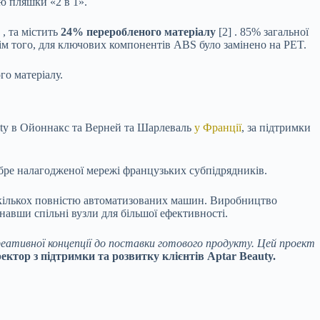
ю пляшки «2 в 1».
, та містить
24% переробленого матеріалу
[2]
. 85% загальної
ім того, для ключових компонентів ABS було замінено на PET.
го матеріалу.
uty в Ойоннакс та Верней та Шарлеваль
у Франції
, за підтримки
обре налагодженої мережі французьких субпідрядників.
 кількох повністю автоматизованих машин. Виробництво
днавши спільні вузли для більшої ефективності.
креативної концепції до поставки готового продукту. Цей проект
ктор з підтримки та розвитку клієнтів Aptar Beauty.