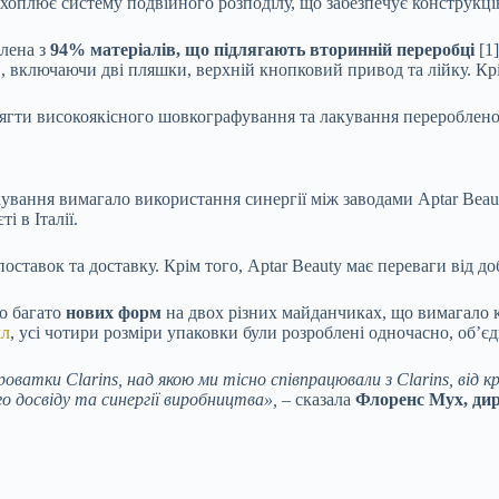
охоплює систему подвійного розподілу, що забезпечує конструкці
влена з
94% матеріалів, що підлягають вторинній переробці
[1]
, включаючи дві пляшки, верхній кнопковий привод та лійку. Кр
сягти високоякісного шовкографування та лакування перероблено
кування вимагало використання синергії між заводами Aptar Bea
 в Італії.
ставок та доставку. Крім того, Aptar Beauty має переваги від д
но багато
нових форм
на двох різних майданчиках, що вимагало
мл
, усі чотири розміри упаковки були розроблені одночасно, об’є
оватки Clarins, над якою ми тісно співпрацювали з Clarins, від 
го досвіду та синергії виробництва», –
сказала
Флоренс Мух, дире