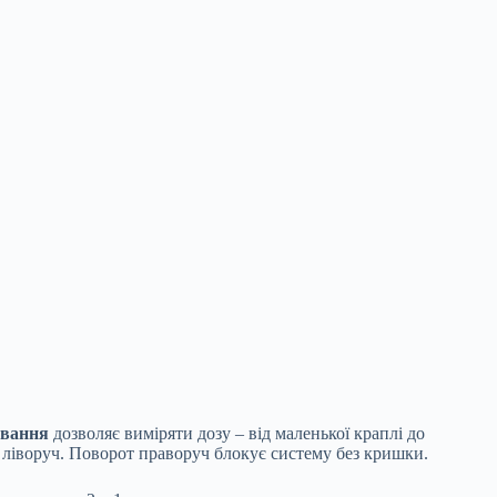
ування
дозволяє виміряти дозу – від маленької краплі до
 ліворуч. Поворот праворуч блокує систему без кришки.