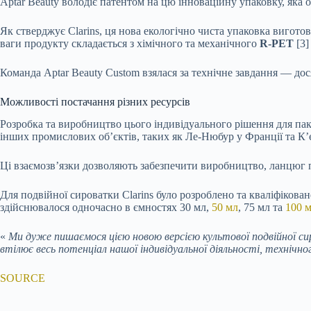
Aptar Beauty володіє патентом на цю інноваційну упаковку, яка 
Як стверджує Clarins, ця нова екологічно чиста упаковка вигото
ваги продукту складається з хімічного та механічного
R-PET
[3]
Команда Aptar Beauty Custom взялася за технічне завдання — до
Можливості постачання різних ресурсів
Розробка та виробництво цього індивідуального рішення для па
інших промислових об’єктів, таких як Ле-Нюбур у Франції та К’єті
Ці взаємозв’язки дозволяють забезпечити виробництво, ланцюг по
Для подвійної сироватки Clarins було розроблено та кваліфікова
здійснювалося одночасно в ємностях 30 мл,
50 мл
, 75 мл та
100 
«
Ми дуже пишаємося цією новою версією культової подвійної сир
втілює весь потенціал нашої індивідуальної діяльності, технічно
SOURCE
Submit Rating
Rate this item: