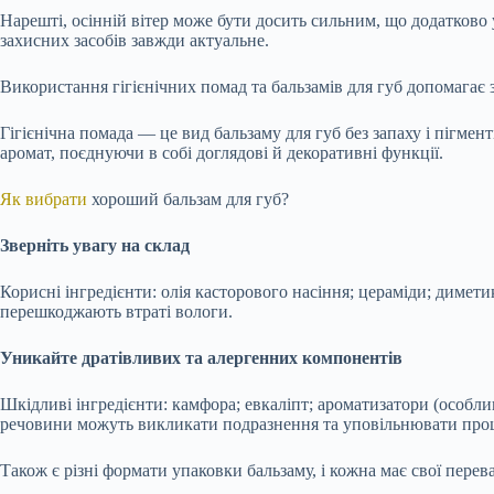
Нарешті, осінній вітер може бути досить сильним, що додатково
захисних засобів завжди актуальне.
Використання гігієнічних помад та бальзамів для губ допомагає 
Гігієнічна помада — це вид бальзаму для губ без запаху і пігмен
аромат, поєднуючи в собі доглядові й декоративні функції.
Як вибрати
хороший бальзам для губ?
Зверніть увагу на склад
Корисні інгредієнти: олія касторового насіння; цераміди; диметик
перешкоджають втраті вологи.
Уникайте дратівливих та алергенних компонентів
Шкідливі інгредієнти: камфора; евкаліпт; ароматизатори (особлив
речовини можуть викликати подразнення та уповільнювати процес
Також є різні формати упаковки бальзаму, і кожна має свої перев