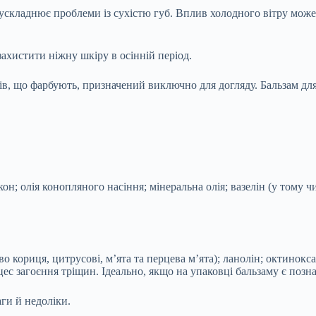
 ускладнює проблеми із сухістю губ. Вплив холодного вітру може
захистити ніжну шкіру в осінній період.
тів, що фарбують, призначений виключно для догляду. Бальзам для 
он; олія конопляного насіння; мінеральна олія; вазелін (у тому ч
о кориця, цитрусові, м’ята та перцева м’ята); ланолін; октинокса
 загоєння тріщин. Ідеально, якщо на упаковці бальзаму є позна
аги й недоліки.