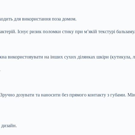
ходить для використання поза домом.
терій. Існує ризик поломки стику при м’якій текстурі бальзаму
на використовувати на інших сухих ділянках шкіри (кутикула, лі
.
 Зручно дозувати та наносити без прямого контакту з губами. Мі
 дизайн.