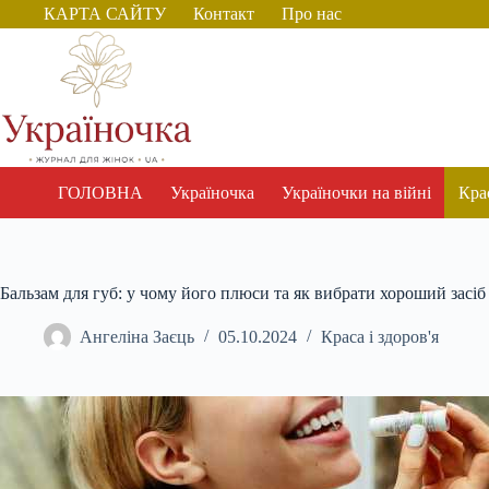
Перейти
КАРТА САЙТУ
Контакт
Про нас
до
вмісту
ГОЛОВНА
Україночка
Україночки на війні
Крас
Бальзам для губ: у чому його плюси та як вибрати хороший засіб
Ангеліна Заєць
05.10.2024
Краса і здоров'я