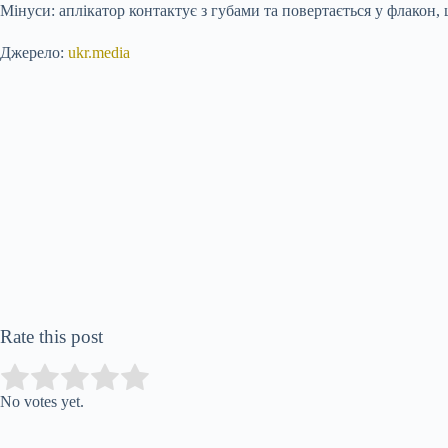
Мінуси: аплікатор контактує з губами та повертається у флакон,
Джерело:
ukr.media
Rate this post
Submit Rating
Rate this item:
No votes yet.