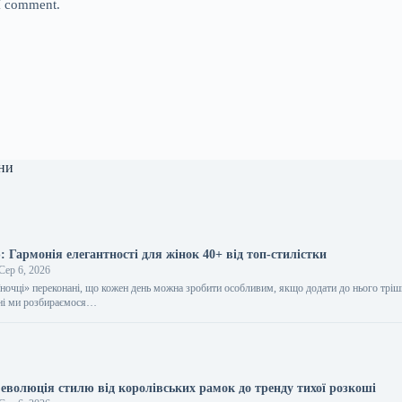
 I comment.
ни
 Гармонія елегантності для жінок 40+ від топ-стилістки
Сер 6, 2026
їночці» переконані, що кожен день можна зробити особливим, якщо додати до нього трі
дні ми розбираємося…
еволюція стилю від королівських рамок до тренду тихої розкоші