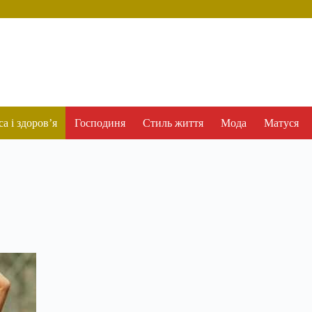
а і здоров’я
Господиня
Стиль життя
Мода
Матуся