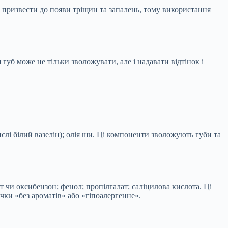
 призвести до появи тріщин та запалень, тому використання
губ може не тільки зволожувати, але і надавати відтінок і
ислі білий вазелін); олія ши. Ці компоненти зволожують губи та
т чи оксибензон; фенол; пропілгалат; саліцилова кислота. Ці
чки «без ароматів» або «гіпоалергенне».