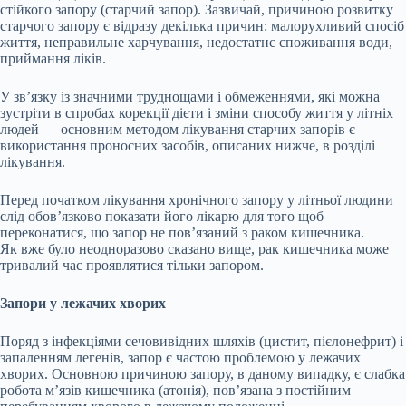
стійкого запору (старчий запор). Зазвичай, причиною розвитку
старчого запору є відразу декілька причин: малорухливий спосіб
життя, неправильне харчування, недостатнє споживання води,
приймання ліків.
У зв’язку із значними труднощами і обмеженнями, які можна
зустріти в спробах корекції дієти і зміни способу життя у літніх
людей — основним методом лікування старчих запорів є
використання проносних засобів, описаних нижче, в розділі
лікування.
Перед початком лікування хронічного запору у літньої людини
слід обов’язково показати його лікарю для того щоб
переконатися, що запор не пов’язаний з раком кишечника.
Як вже було неодноразово сказано вище, рак кишечника може
тривалий час проявлятися тільки запором.
Запори у лежачих хворих
Поряд з інфекціями сечовивідних шляхів (цистит, пієлонефрит) і
запаленням легенів, запор є частою проблемою у лежачих
хворих. Основною причиною запору, в даному випадку, є слабка
робота м’язів кишечника (атонія), пов’язана з постійним