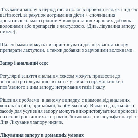
Лікування запору в період після пологів проводиться, як і під час
вагітності, за рахунок дотримання дієти + споживання
достатньої кількості рідини + використання харчових добавок з
волокнами або препаратів з лактулозою. (Див. лікування запору
нижче).
Шалені мами можуть використовувати для лікування запору
препарати лактулози, а також добавки з харчовими волокнами.
Запор і анальний секс
Регулярні заняття анальним сексом можуть призвести до
значного розтягування і втрати чутливості прямої кишки і
пов’язаного з цим запору, нетримання газів і калу.
Рішення проблеми, в даному випадку, є відмова від анальних
контактів (або, принаймні, їх обмеження). В якості додаткового
засобу для усунення запору можуть використовуватися проносні
на основі рослинних екстрактів, бисакодил, пикосульфат натрію.
Див Лікування запору нижче.
Лікування запору в домашніх умовах