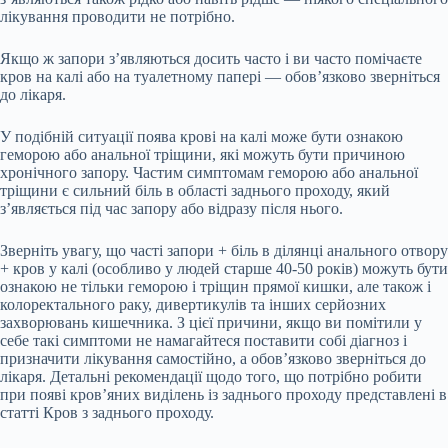
лікування проводити не потрібно.
Якщо ж запори з’являються досить часто і ви часто помічаєте
кров на калі або на туалетному папері — обов’язково зверніться
до лікаря.
У подібній ситуації поява крові на калі може бути ознакою
геморою або анальної тріщини, які можуть бути причиною
хронічного запору. Частим симптомам геморою або анальної
тріщини є сильний біль в області заднього проходу, який
з’являється під час запору або відразу після нього.
Зверніть увагу, що часті запори + біль в ділянці анального отвору
+ кров у калі (особливо у людей старше 40-50 років) можуть бути
ознакою не тільки геморою і тріщин прямої кишки, але також і
колоректального раку, дивертикулів та інших серйозних
захворювань кишечника. З цієї причини, якщо ви помітили у
себе такі симптоми не намагайтеся поставити собі діагноз і
призначити лікування самостійно, а обов’язково зверніться до
лікаря. Детальні рекомендації щодо того, що потрібно робити
при появі кров’яних виділень із заднього проходу представлені в
статті Кров з заднього проходу.