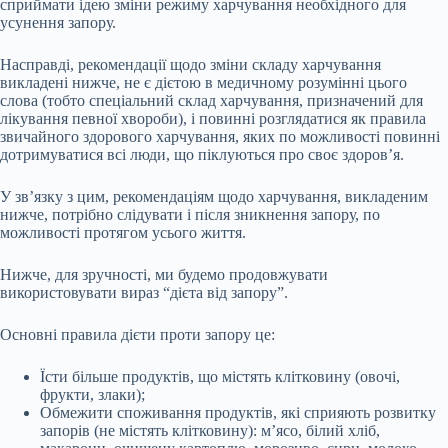
сприймати ідею зміни режиму харчування необхідного для
усунення запору.
Насправді, рекомендації щодо зміни складу харчування
викладені нижче, не є дієтою в медичному розумінні цього
слова (тобто спеціальний склад харчування, призначений для
лікування певної хвороби), і повинні розглядатися як правила
звичайного здорового харчування, яких по можливості повинні
дотримуватися всі люди, що піклуються про своє здоров’я.
У зв’язку з цим, рекомендаціям щодо харчування, викладеним
нижче, потрібно слідувати і після зникнення запору, по
можливості протягом усього життя.
Нижче, для зручності, ми будемо продовжувати
використовувати вираз “дієта від запору”.
Основні правила дієти проти запору це:
Їсти більше продуктів, що містять клітковину (овочі,
фрукти, злаки);
Обмежити споживання продуктів, які сприяють розвитку
запорів (не містять клітковину): м’ясо, білий хліб,