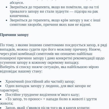
абсцеси.
Зверніться до терапевта, якщо ви помітили, що на тлі
тривалого запору ви стали худнути — підозра на рак
кишечника.
Зверніться до терапевта, якщо крім запору у вас є інші
симптоми хвороби, причини яких вам не відомі.
Причини запору
По тому, з якими іншими симптомами поєднується запор, в ряді
випадків, можна судити про його можливу причину. Нижче,
через різні комбінації симптомів ми опишемо найбільш
поширені причини запору і дамо конкретні рекомендації щодо
усунення запору в кожному окремому випадку.
Виберіть зі списку нижче ситуацію, яка найбільшою мірою
відповідає вашому стану:
Хронічний (постійний або частий) запор;
Один випадок запору у людини, для якої запори не
характерні;
Постійне утруднене виділення м’якого калу;
«То запор, то пронос» + напади болю в животі і здуття
живота;
Запор, який з’явився після того як я кинув курити;