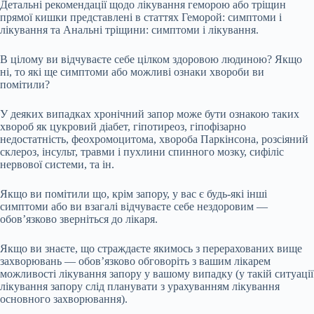
Детальні рекомендації щодо лікування геморою або тріщин
прямої кишки представлені в статтях Геморой: симптоми і
лікування та Анальні тріщини: симптоми і лікування.
В цілому ви відчуваєте себе цілком здоровою людиною? Якщо
ні, то які ще симптоми або можливі ознаки хвороби ви
помітили?
У деяких випадках хронічний запор може бути ознакою таких
хвороб як цукровий діабет, гіпотиреоз, гіпофізарно
недостатність, феохромоцитома, хвороба Паркінсона, розсіяний
склероз, інсульт, травми і пухлини спинного мозку, сифіліс
нервової системи, та ін.
Якщо ви помітили що, крім запору, у вас є будь-які інші
симптоми або ви взагалі відчуваєте себе нездоровим —
обов’язково зверніться до лікаря.
Якщо ви знаєте, що страждаєте якимось з перерахованих вище
захворювань — обов’язково обговоріть з вашим лікарем
можливості лікування запору у вашому випадку (у такій ситуації
лікування запору слід планувати з урахуванням лікування
основного захворювання).