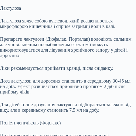
Лактулоза
Лактулоза являє собою вуглевод, який розщеплюється
мікрофлорою кишечника і сприяє затримці води в калі.
Препарати лактулози (Дюфалак, Порталак) володіють сильним,
але уповільненим послаблюючим ефектом і можуть
використовуватися для лікування хронічного запору у дітей і
дорослих.
Ліки рекомендується приймати вранці, після сніданку.
Доза лактулози для дорослих становить в середньому 30-45 мл
на добу. Ефект розвивається приблизно протягом 2 діб після
прийому ліків.
Для дітей точне дозування лактулози підбирається залежно від
віку, але в середньому становить 7,5 мл на добу.
Поліетиленгліколь (Форлакс)
Поліетиленгліколь не розщеплюється в кишечнику і