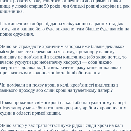
Ризик розвитку раку товстого кишечника або прямої кишки
вище у людей старше 50 років, чиї близькі родичі хворіли на рак
кишечника.
Рак кишечника добре піддається лікуванню на ранніх стадіях
тому, чим раніше його буде виявлено, тим більше буде шансів на
повне одужання.
Якщо ви страждаєте хронічним запором вже більше декількох
місяців і хочете переконається в тому, що запор у вашому
випадку не пов’язаний з раком кишечника (або якщо це так, то
вчасно усунути цю небезпечну хворобу) — обов’язково
зверніться до лікаря. Для виключення раку кишечника лікар
призначить вам колоноскопію та інші обстеження.
Чи помічали ви появу крові в калі, кров’янисті виділення з
заднього проходу або сліди крові на туалетному папері?
Поява прожилок свіжої крові на калі або на туалетному папері
після запору може бути ознакою розриву дрібних кровоносних
судин в області прямої кишки.
Якщо запор у вас трапляється дуже рідко і сліди крові на калі
з’являються також рідко або навіть рідше — ніякого спеціального