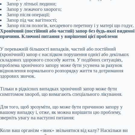
Запор у літньої людини;
Запор у лежачого хворого;
Запор після операції;
Запор під час вагітності;
Запор після пологів, кесаревого перетину і у матері що годує.
Хронічний (постійний або частий) запор без будь-якої видимої
причини. Ключові питання у вирішенні цієї проблеми
У переважній більшості випадків, частий або постійний
(хронічний) запор є наслідком порушення однієї або декількох
складових здорового способу життя. У подібних ситуаціях,
проблема хронічного запору може бути усунена за рахунок
відновлення нормального розпорядку життя та дотримання
здорових звичок.
Тільки в рідкісних випадках хронічний запор може бути
симптомом хвороб, що вимагають спеціального лікування.
Для того, щоб зрозуміти, що може бути причиною запору у
вашому випадку і, отже, як можна вирішити цю проблему,
зверніть увагу на наступні питання:
Коли ваш організм «звик» звільнятися від калу? Наскільки ви