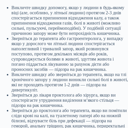
Викличте швидку допомогу, якщо
у людини в будь-якому
віці (але, особливо, у літньої людини) протягом 2-3 днів
спостерігається припинення відходження калу, а також
припинення відходження газів, болі в животі (можливо
сильні, пульсуючі, переймоподібні). У подібній ситуації
причиною запору може бути непрохідність кишечника.
Зверніться до терапевта або гастроентеролога, у випадку
якщо у дорослого чи літньої людини спостерігається
наполегливий і тривалий запор, який розвинувся
поступово, протягом декількох місяців або років,
супроводжується болями в животі, здуттям живота і
погано піддається лікуванню за рахунок дієти або
проносних засобів — підозра на рак кишечника.
Викличте швидку або зверніться до терапевта, якщо на тлі
хронічного запору у людини виникли сильні болі в животі,
які не проходять протягом 1-2 днів — підозра на
дивертикуліт.
Зверніться до лікаря проктолога або хірурга, якщо ви
спостерігаєте утруднення виділення м’якого стільця —
підозра на рак кишечника.
Зверніться до проктолога або терапевта, якщо ви помітили
сліди крові на калі, на туалетному папері або на нижній
білизні, відчуваєте біль при дефекації — підозра на
геморой, анальну тріщину, рак кишечника, периректальні