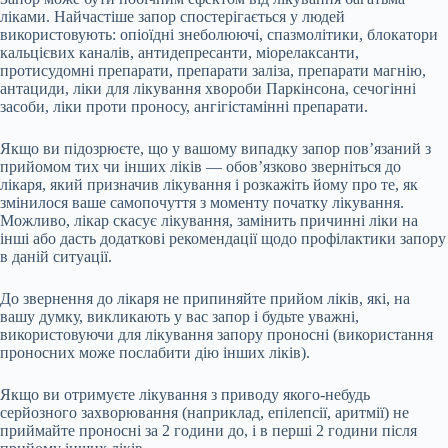
ліками. Найчастіше запор спостерігається у людей
використовують: опіоїдні знеболюючі, спазмолітики, блокатори
кальцієвих каналів, антидепресанти, міорелаксанти,
протисудомні препарати, препарати заліза, препарати магнію,
антациди, ліки для лікування хвороби Паркінсона, сечогінні
засоби, ліки проти проносу, ангігістамінні препарати.
Якщо ви підозрюєте, що у вашому випадку запор пов’язаний з
прийомом тих чи інших ліків — обов’язково зверніться до
лікаря, який призначив лікування і розкажіть йому про те, як
змінилося ваше самопочуття з моменту початку лікування.
Можливо, лікар скасує лікування, замінить причинні ліки на
інші або дасть додаткові рекомендації щодо профілактики запору
в даній ситуації.
До звернення до лікаря не припиняйте прийом ліків, які, на
вашу думку, викликають у вас запор і будьте уважні,
використовуючи для лікування запору проносні (використання
проносних може послабити дію інших ліків).
Якщо ви отримуєте лікування з приводу якого-небудь
серйозного захворювання (наприклад, епілепсії, аритмії) не
приймайте проносні за 2 години до, і в перші 2 години після