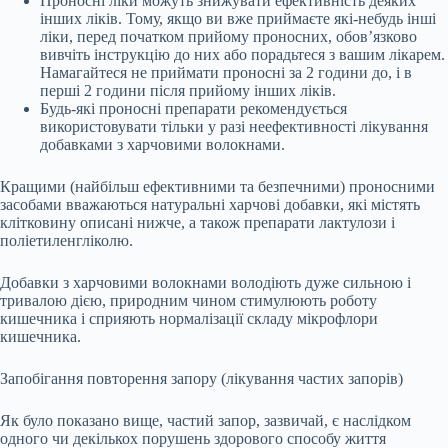
Проносні ліки можуть знижувати ефективність деяких
інших ліків. Тому, якщо ви вже приймаєте які-небудь інші
ліки, перед початком прийому проносних, обов’язково
вивчіть інструкцію до них або порадьтеся з вашим лікарем.
Намагайтеся не приймати проносні за 2 години до, і в
перші 2 години після прийому інших ліків.
Будь-які проносні препарати рекомендується
використовувати тільки у разі неефективності лікування
добавками з харчовими волокнами.
Кращими (найбільш ефективними та безпечними) проносними
засобами вважаються натуральні харчові добавки, які містять
клітковину описані нижче, а також препарати лактулози і
поліетиленгліколю.
Добавки з харчовими волокнами володіють дуже сильною і
тривалою дією, природним чином стимулюють роботу
кишечника і сприяють нормалізації складу мікрофлори
кишечника.
Запобігання повторення запору (лікування частих запорів)
Як було показано вище, частий запор, зазвичай, є наслідком
одного чи декількох порушень здорового способу життя