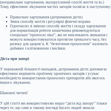
(неправильне харчування, малорухливий спосіб життя та ін.)
Тому, ефективне лікування частих запорів полягає в наступному:
Правильне харчування (дотримання дієти)
Зміна способу життя і регулярні фізичні вправи
Одночасно зі зміною способу життя і складу харчування
для нормалізація роботи кишечника рекомендуються
спеціальні “проносні ліки”, які не викликають звикання і
можуть використовуватися протягом тривалого часу, без
ризику для здоров’я. К “безпечним проносним” належать
добавки з клітковиною і висівки.
Дієта при запорі
У переважній більшості випадків, дотримання дієти допомагає
ефективно вирішити проблему хронічних запорів і усуває
необхідність використання проносних препаратів або якогось
іншого лікування.
Шановні читачі!
У цій статті ми використовуємо вираз “дієта від запору” тільки
через те, що саме в такому вигляді багато людей звикли