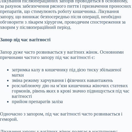
Лікування післяопераційних запорів проводиться в основному,
за рахунок забезпечення рясного пиття і призначення проносних
препаратів, що стимулюють роботу кишечника. Лікування
запору, що виникає безпосередньо після операції, необхідно
обговорити з лікарем хірургом, проводячим спостереження за
хворим у післяопераційний період.
Запор під час вагітності
Запор дуже часто розвивається у вагітних жінок. Основними
причинами частого запору під час вагітності є:
затримка калу в кишечнику під дією тиску збільшеної
матки
зміна режиму харчування і фізичних навантажень
розслаблюючу дію на м’язи кишечника жіночих статевих
гормонів, рівень яких в крові значно підвищується під час
вагітності
прийом препаратів заліза
Одночасно з запором, під час вагітності часто розвивається і
геморой.
Лікування запору у вагітних жінок полягає в наступному: