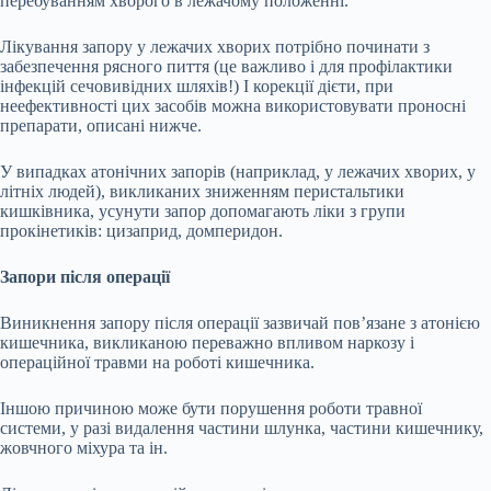
перебуванням хворого в лежачому положенні.
Лікування запору у лежачих хворих потрібно починати з
забезпечення рясного пиття (це важливо і для профілактики
інфекцій сечовивідних шляхів!) І корекції дієти, при
неефективності цих засобів можна використовувати проносні
препарати, описані нижче.
У випадках атонічних запорів (наприклад, у лежачих хворих, у
літніх людей), викликаних зниженням перистальтики
кишківника, усунути запор допомагають ліки з групи
прокінетиків: цизаприд, домперидон.
Запори після операції
Виникнення запору після операції зазвичай пов’язане з атонією
кишечника, викликаною переважно впливом наркозу і
операційної травми на роботі кишечника.
Іншою причиною може бути порушення роботи травної
системи, у разі видалення частини шлунка, частини кишечнику,
жовчного міхура та ін.