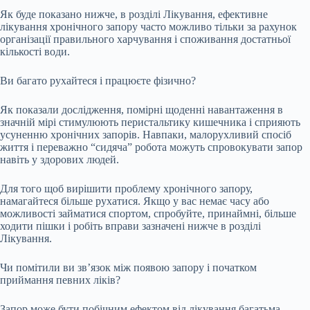
Як буде показано нижче, в розділі Лікування, ефективне
лікування хронічного запору часто можливо тільки за рахунок
організації правильного харчування і споживання достатньої
кількості води.
Ви багато рухайтеся і працюєте фізично?
Як показали дослідження, помірні щоденні навантаження в
значній мірі стимулюють перистальтику кишечника і сприяють
усуненню хронічних запорів. Навпаки, малорухливий спосіб
життя і переважно “сидяча” робота можуть спровокувати запор
навіть у здорових людей.
Для того щоб вирішити проблему хронічного запору,
намагайтеся більше рухатися. Якщо у вас немає часу або
можливості займатися спортом, спробуйте, принаймні, більше
ходити пішки і робіть вправи зазначені нижче в розділі
Лікування.
Чи помітили ви зв’язок між появою запору і початком
приймання певних ліків?
Запор може бути побічним ефектом від лікування багатьма