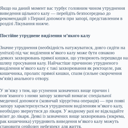
Якщо на даний момент вас турбує головним чином утруднення
виведення щільного калу — перейдіть безпосередньо до
рекомендацій з Першої допомоги при запорі, представленим в
розділі Лікування нижче.
Постійне утруднене виділення м’якого калу
Значне утруднення (необхідність натужуватися, довго сидіти на
унітазі) під час виділення м’якого калу може бути ознакою
деяких захворювань прямої кишки, що утворюють перешкоди на
шляху просування калу. Найчастіше причиною утрудненого
виділення м’якого калу є такі захворювання як ректоцеле, рак
кишечника, пролапс прямої кишки, спазм (сильне скорочення
м’язів) анального отвору.
У зв’язку з тим, що усунення зазначених вище причин і
пов’язаного з ними запору зазвичай вимагає спеціальної
медичної допомоги (зазвичай хірургічна операція) — при появі
запору характеризується утрудненим виділенням м’якого калу,
необхідно звернутися до лікаря. У жодному разі не відкладайте
візит до лікаря. Деякі із зазначених вище захворювань (зокрема,
рак кишечника) утрудняють виведення м’якого калу можуть
становити серйозну небезпеку для життя.