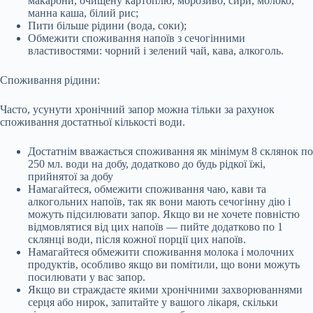
макарони, очищену картоплю, морозиво, сири, молоко,
манна каша, білий рис;
Пити більше рідини (вода, соки);
Обмежити споживання напоїв з сечогінними
властивостями: чорний і зелений чай, кава, алкоголь.
Споживання рідини:
Часто, усунути хронічний запор можна тільки за рахунок
споживання достатньої кількості води.
Достатнім вважається споживання як мінімум 8 склянок по
250 мл. води на добу, додатково до будь рідкої їжі,
прийнятої за добу
Намагайтеся, обмежити споживання чаю, кави та
алкогольних напоїв, так як вони мають сечогінну дію і
можуть підсилювати запор. Якщо ви не хочете повністю
відмовлятися від цих напоїв — пийте додатково по 1
склянці води, після кожної порції цих напоїв.
Намагайтеся обмежити споживання молока і молочних
продуктів, особливо якщо ви помітили, що вони можуть
посилювати у вас запор.
Якщо ви страждаєте якими хронічними захворюваннями
серця або нирок, запитайте у вашого лікаря, скільки