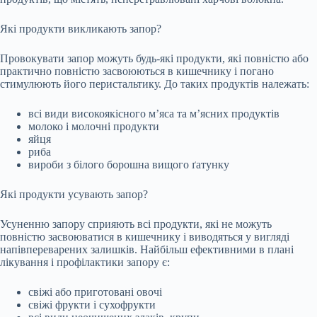
Які продукти викликають запор?
Провокувати запор можуть будь-які продукти, які повністю або
практично повністю засвоюються в кишечнику і погано
стимулюють його перистальтику. До таких продуктів належать:
всі види високоякісного м’яса та м’ясних продуктів
молоко і молочні продукти
яйця
риба
вироби з білого борошна вищого ґатунку
Які продукти усувають запор?
Усуненню запору сприяють всі продукти, які не можуть
повністю засвоюватися в кишечнику і виводяться у вигляді
напівпереварених залишків. Найбільш ефективними в плані
лікування і профілактики запору є:
свіжі або приготовані овочі
свіжі фрукти і сухофрукти