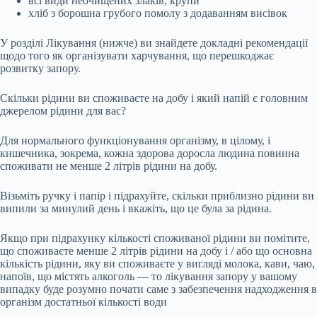
всі види неочищених злаків, крупи
хліб з борошна грубого помолу з додаванням висівок
У розділі Лікування (нижче) ви знайдете докладні рекомендації
щодо того як організувати харчування, що перешкоджає
розвитку запору.
Скільки рідини ви споживаєте на добу і який напій є головним
джерелом рідини для вас?
Для нормального функціонування організму, в цілому, і
кишечника, зокрема, кожна здорова доросла людина повинна
споживати не менше 2 літрів рідини на добу.
Візьміть ручку і папір і підрахуйте, скільки приблизно рідини ви
випили за минулий день і вкажіть, що це була за рідина.
Якщо при підрахунку кількості споживаної рідини ви помітите,
що споживаєте менше 2 літрів рідини на добу і / або що основна
кількість рідини, яку ви споживаєте у вигляді молока, кави, чаю,
напоїв, що містять алкоголь — то лікування запору у вашому
випадку буде розумно почати саме з забезпечення надходження в
організм достатньої кількості води