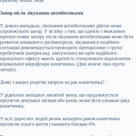
прийому інших ліків.
Запор після лікування антибіотиками
У деяких випадках, лікування антибіотиками дійсно може
спровокувати запор. У зв’язку з тим, що однією з можливих
причин появи запору після лікування антибіотиками може бути
розвиток кишкового дисбактеріозу, лікування в подібних
ситуаціях рекомендується проводити препаратами з групи
пребіотиків (наприклад, лактулозою) які крім надійного
проносного ефекту мають здатність стимулювати відновлення
нормальної мікрофлори кишечника. (Див нижче ліки проти
запору).
Деякі з ваших родичів хворіли на рак кишечника?
У рідкісних випадках завзятий запор, що продовжується
протягом декількох місяців або років, може бути ознакою раку
кишечника.
У всіх дорослих людей ризик захворіти раком кишечника
протягом усього життя становить близько 6%.