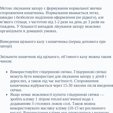
Метою лікування запору є формування нормальної звички
спорожнення кишечника. Нормальним вважається легке,
швидке і безболісне виділення оформлення (не рідкого), але
м’якого стільця, з частотою від 1-2 рази на день до 3 разів на
тиждень. У більшості випадків лікування запору можливо
організувати в домашніх умовах.
Виведення щільного калу з кишечника (перша допомога при
запорі)
Звільнити кишечник від щільного, об’ємного калу можна таким
чином:
Використовуйте гліцеринові свічки. Гліцеринові свічки
можуть бути використані для лікування запору у дітей і
дорослих, а також під час вагітності. Спорожнення
кишечника відбувається через 15-30 хвилин після введення
свічки.
Якщо немає можливості купити гліцеринові свічки —
зробіть клізму 1 літром теплої кип’яченої води з
додаванням 3 столових ложок солі. Також можна
використовувати масляну клізму (10-15 мл рослинного
масла). Використання клізми має проводитися з великою