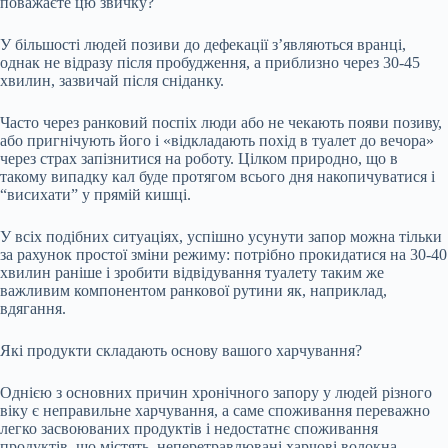
поважаєте цю звичку?
У більшості людей позиви до дефекації з’являються вранці,
однак не відразу після пробудження, а приблизно через 30-45
хвилин, зазвичай після сніданку.
Часто через ранковий поспіх люди або не чекають появи позиву,
або пригнічують його і «відкладають похід в туалет до вечора»
через страх запізнитися на роботу. Цілком природно, що в
такому випадку кал буде протягом всього дня накопичуватися і
“висихати” у прямій кишці.
У всіх подібних ситуаціях, успішно усунути запор можна тільки
за рахунок простої зміни режиму: потрібно прокидатися на 30-40
хвилин раніше і зробити відвідування туалету таким же
важливим компонентом ранкової рутини як, наприклад,
вдягання.
Які продукти складають основу вашого харчування?
Однією з основних причин хронічного запору у людей різного
віку є неправильне харчування, а саме споживання переважно
легко засвоюваних продуктів і недостатнє споживання
продуктів, що містять, неперетравлювані харчові волокна.