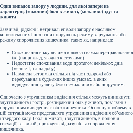
Один випадок запору у людини, для якої запори не
характерні, (можливо) болі в животі, (можливо) здуття
живота
Зазвичай, рідкісні і нетривалі епізоди запору є наслідком
короткочасних і незначних порушень режиму харчування або
режиму спорожнення кишечника, таких як, наприклад:
Споживання в їжу великої кількості важкоперетравлюваної
їжі (наприклад, ягоди з кісточками)
Недостатнє споживання води протягом декількох днів
(менше 1,5 л на добу)
Навмисна затримка стільця під час подорожі або
перебування в будь-яких інших умовах, в яких
відвідування туалету було неможливим або незручним.
Одночасно з утрудненням виділення стільця можуть виникнути
здуття живота і гострі, розпираючий біль у животі, пов’язані з
порушенням виведення газів з кишечника. Основну проблему в
цій ситуації може представляти утруднення виділення об’ємного
і твердого калу. І болі в животі, і здуття живота, в подібній
ситуації, зазвичай, проходять відразу після спорожнення
кишечника.