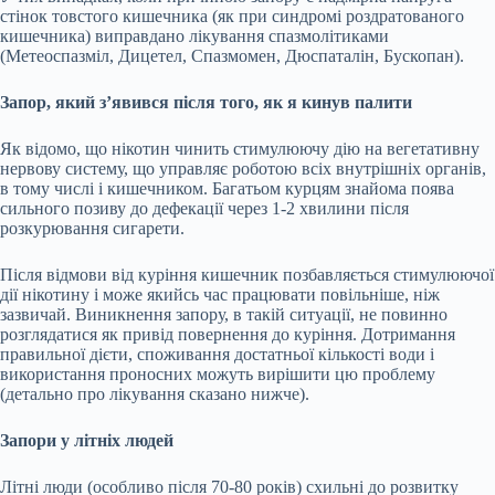
стінок товстого кишечника (як при синдромі роздратованого
кишечника) виправдано лікування спазмолітиками
(Метеоспазміл, Дицетел, Спазмомен, Дюспаталін, Бускопан).
Запор, який з’явився після того, як я кинув палити
Як відомо, що нікотин чинить стимулюючу дію на вегетативну
нервову систему, що управляє роботою всіх внутрішніх органів,
в тому числі і кишечником. Багатьом курцям знайома поява
сильного позиву до дефекації через 1-2 хвилини після
розкурювання сигарети.
Після відмови від куріння кишечник позбавляється стимулюючої
дії нікотину і може якийсь час працювати повільніше, ніж
зазвичай. Виникнення запору, в такій ситуації, не повинно
розглядатися як привід повернення до куріння. Дотримання
правильної дієти, споживання достатньої кількості води і
використання проносних можуть вирішити цю проблему
(детально про лікування сказано нижче).
Запори у літніх людей
Літні люди (особливо після 70-80 років) схильні до розвитку