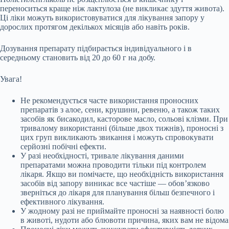
переноситься краще ніж лактулоза (не викликає здуття живота).
Ці ліки можуть використовуватися для лікування запору у
дорослих протягом декількох місяців або навіть років.
Дозування препарату підбирається індивідуального і в
середньому становить від 20 до 60 г на добу.
Увага!
Не рекомендується часте використання проносних
препаратів з алое, сени, крушини, ревеню, а також таких
засобів як бисакодил, касторове масло, сольові клізми. При
тривалому використанні (більше двох тижнів), проносні з
цих груп викликають звикання і можуть спровокувати
серйозні побічні ефекти.
У разі необхідності, тривале лікування даними
препаратами можна проводити тільки під контролем
лікаря. Якщо ви помічаєте, що необхідність використання
засобів від запору виникає все частіше — обов’язково
зверніться до лікаря для планування більш безпечного і
ефективного лікування.
У жодному разі не приймайте проносні за наявності болю
в животі, нудоти або блювоти причина, яких вам не відома