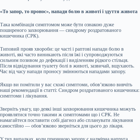
«То запор, то пронос», напади болю в животі і здуття живота
Така комбінація симптомом може бути ознакою дуже
поширеного захворювання — синдрому роздратованого
кишечника (СРК).
Типовий прояв хвороби: це часті і раптові напади болю в
животі, які часто виникають після їжі і супроводжуються
сильним позивом до дефекації і виділенням рідкого стільця.
Після відвідування туалету болі в животі, зазвичай, вщухають.
Час від часу напади проносу змінюються нападами запору.
Якщо ви помітили у вас схожі симптоми, обов’язково вивчіть
наші рекомендації в статті: Синдром роздратованого кишечника:
симптоми і лікування.
Зверніть увагу, що деякі інші захворювання кишечника можуть
проявлятися точно такими ж симптомами що і СРК. Не
намагайтеся поставити собі діагноз або спланувати лікування
самостійно — обов’язково зверніться для цього до лікаря.
У тих випадках, коли причиною запору є надмірна напруга