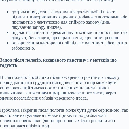
дотримання дієти + споживання достатньої кількості
рідини + використання харчових добавок з волокнами або
препаратів з лактулозою для стійкого запору (див.
лікування запору нижче).
під час вагітності не рекомендуються такі проносні ліки як
докузат, бисакодил, препарати сени, крушини, ревеню.
використання касторової олії під час вагітності абсолютно
заборонено.
Запор після пологів, кесаревого перетину і у матерів що
годують
Після пологів і особливо після кесаревого розтину, а також у
період раннього грудного вигодовування, запор може бути
спровокований тимчасовим зниженням перистальтики
кишечника і зниженням внутрішньочеревного тиску через
значне розслаблення м’язів черевного преса.
Проблема закрепів після пологів може бути дуже серйозною, так
як сильне натуживання може привести до розбіжності
післяпологових швів (якщо при пологах були розриви або
проводилася епізіотомія).