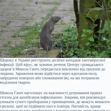
Щороку в Україні реєструють десятки випадків хантавірусної
інфекції. Цей вірус, як зазначає речник Центру громадського
здоров’я Микола Ганіч, передається виключно від гризунів до
людини. Зараження може відбутися через вдихання пилу,
забруднені поверхні або споживання їжі, на які потрапили
виділення тварин.
Микола Ганіч наголошує на важливості дотримання правил
гігієни для запобігання інфікуванню. Зокрема, він рекомендує
уникати сухого прибирання у приміщеннях, де можуть мешкати
гризуни, щоб не підіймати пил в повітря. Натомість, краще
проводити вологе прибирання з використанням антисептиків та