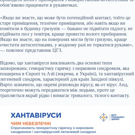
обов’язково працювати в рукавичках.
«Якщо ви знаєте, що може бути потенційний контакт, тобто це
старе приміщення, технічне приміщення, або навіть якщо ви
помітили в будинку гризунів — бажано не підмітати підлогу, не
підіймати пил у повітря, краще провести вологе прибирання.
Якщо ви знаєте, що на поверхнях могли бути гризуни, краще
очистити антисептиками, у жодному разі не торкатися руками»,
— пояснює представник ЦГЗ.
Відомо, що хантавіруси викликають два основні типи
захворювань: геморагічну гарячку з нирковим синдромом, яка
поширена в Європі та Азії (зокрема, в Україні), та хантавірусний
легеневий синдром, характерний для країн Західної півкулі.
Варто зазначити, що окремі різновиди вірусу, як-от вірус Анд,
теоретично можуть передаватися між людьми, проте це
трапляється вкрай рідко і вимагає тривалого, тісного контакту.