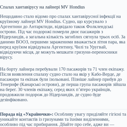
Спалах хантавірусу на лайнері MV Hondius
Нещодавно стало відомо про спалах хантавірусної інфекції на
круїзному лайнері MV Hondius. Судно, що курсувало з
Аргентини до Антарктиди, відвідало також Фолклендські
острови. Під час подорожі померли двоє пасажирів з
Нідерландів, а загальна кількість загиблих сягнула трьох осіб. За
даними ВООЗ, першими зараженими вважається літня пара, яка
перед круїзом відвідувала Аргентину, Чилі та Уругвай,
відвідуючи місця, де можуть мешкати гризуни-переносники
вірусу.
На борту лайнера перебували 170 пасажирів та 71 член екіпажу.
Після виявлення спалаху судно стало на якір у Кабо-Верде, де
пасажири та екіпаж були ізольовані. Пізніше лайнер прибув до
Тенерифе (Канарські острови), де перша група пасажирів зійшла
на берег. 30 членів екіпажу, серед яких п’ятеро українців,
продовжили подорож до Нідерландів, де судно буде
дезінфіковано.
Порада від «Україночки»:
Особливу увагу приділяйте гігієні та
уникайте контактів із гризунами та їхніми виділеннями,
особливо під час прибирання. Дбайте про себе, адже ви —