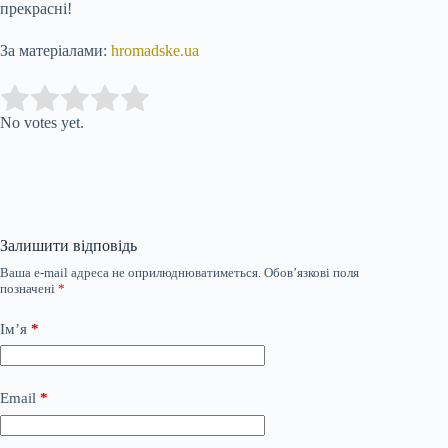
прекрасні!
За матеріалами:
hromadske.ua
Submit Rating
Rate this item:
No votes yet.
Залишити відповідь
Ваша e-mail адреса не оприлюднюватиметься.
Обов’язкові поля
позначені
*
Ім’я
*
Email
*