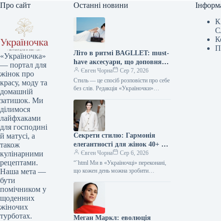
Про сайт
Останні новини
Інформ
К
С
К
П
Літо в ритмі BAGLLET: must-
«Україночка»
have аксесуари, що доповнять
— портал для
твій фешн-образ
Євген Чорна
Сер 7, 2026
жінок про
Стиль — це спосіб розповісти про себе
красу, моду та
без слів. Редакція «Україночки»
домашній
уважно стежить за останніми
затишок. Ми
тенденціями, і сьогодні ми
ділимося
підготували…
лайфхаками
для господині
Секрети стилю: Гармонія
й матусі, а
елегантності для жінок 40+ від
також
топ-стилістки
Євген Чорна
Сер 6, 2026
кулінарними
рецептами.
“`html Ми в «Україночці» переконані,
що кожен день можна зробити
Наша мета —
особливим, якщо додати до нього
бути
трішки натхнення. Сьогодні ми
помічником у
розбираємося…
щоденних
жіночих
турботах.
Меган Маркл: еволюція