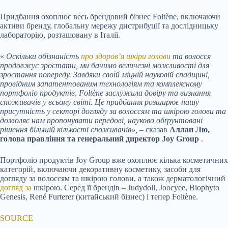
Придбання охоплює весь брендовий бізнес Foltène, включаючи
активи бренду, глобальну мережу дистрибуції та дослідницьку
лабораторію, розташовану в Італії.
«
Оскільки обізнаність
про здоров’я
шкіри голови
та волосся
продовжує зростати, ми бачимо величезні можливості для
зростання попереду. Завдяки своїй міцній науковій спадщині,
провідним запатентованим технологіям та комплексному
портфоліо продуктів, Foltène заслужила довіру та визнання
споживачів у всьому світі. Це придбання розширює нашу
присутність у секторі догляду за волоссям та шкірою голови та
дозволяє нам пропонувати передові, науково обґрунтовані
рішення більшій кількості споживачів», –
сказав
Аллан Лю,
голова правління та генеральний директор Joy Group
.
Портфоліо продуктів Joy Group вже охоплює кілька косметичних
категорій, включаючи декоративну косметику, засоби для
догляду за волоссям та шкірою голови, а також дерматологічний
догляд за
шкірою. Серед її брендів – Judydoll, Joocyee, Biophyto
Genesis, René Furterer (китайський бізнес) і тепер Foltène.
SOURCE