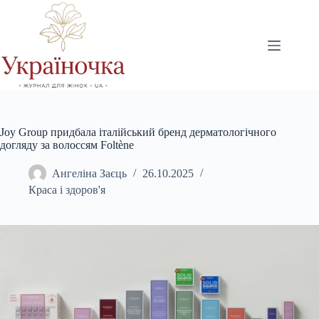
Перейти
до
вмісту
Joy Group придбала італійський бренд дерматологічного
догляду за волоссям Foltène
Ангеліна Заєць
26.10.2025
Краса і здоров'я