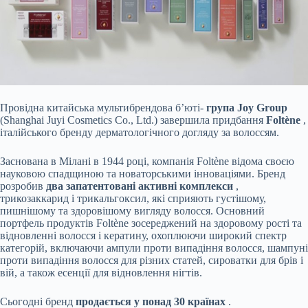
Провідна китайська мультибрендова б’юті-
група Joy Group
(Shanghai Juyi Cosmetics Co., Ltd.) завершила придбання
Foltène
,
італійського бренду дерматологічного
догляду за волоссям.
Заснована в Мілані в 1944 році, компанія Foltène відома своєю
науковою спадщиною та новаторськими інноваціями. Бренд
розробив
два запатентовані активні комплекси
,
трикозаккарид і трикальгоксил, які сприяють густішому,
пишнішому та здоровішому вигляду волосся. Основний
портфель продуктів Foltène зосереджений на здоровому рості та
відновленні волосся і кератину, охоплюючи широкий спектр
категорій, включаючи ампули проти випадіння волосся, шампуні
проти випадіння волосся для різних статей, сироватки для брів і
вій, а також есенції для відновлення нігтів.
Сьогодні бренд
продається у понад 30 країнах
.