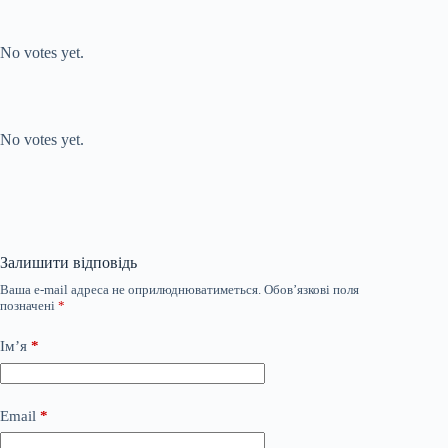
Submit Rating
Rate this item:
No votes yet.
Submit Rating
Rate this item:
No votes yet.
Залишити відповідь
Ваша e-mail адреса не оприлюднюватиметься.
Обов’язкові поля
позначені
*
Ім’я
*
Email
*