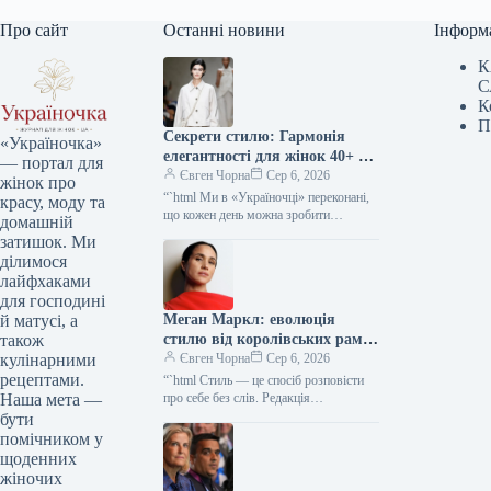
Про сайт
Останні новини
Інформ
К
С
К
П
Секрети стилю: Гармонія
«Україночка»
елегантності для жінок 40+ від
— портал для
топ-стилістки
Євген Чорна
Сер 6, 2026
жінок про
“`html Ми в «Україночці» переконані,
красу, моду та
що кожен день можна зробити
домашній
особливим, якщо додати до нього
затишок. Ми
трішки натхнення. Сьогодні ми
ділимося
розбираємося…
лайфхаками
для господині
Меган Маркл: еволюція
й матусі, а
стилю від королівських рамок
також
до тренду тихої розкоші
Євген Чорна
Сер 6, 2026
кулінарними
рецептами.
“`html Стиль — це спосіб розповісти
про себе без слів. Редакція
Наша мета —
«Україночки» уважно стежить за
бути
останніми тенденціями, і сьогодні
помічником у
ми…
щоденних
жіночих