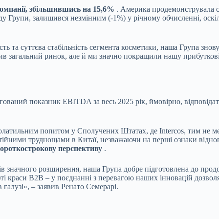
омпанії, збільшившись на 15,6%
. Америка продемонструвала со
Групи, залишився незмінним (-1%) у річному обчисленні, оскіль
ість та суттєва стабільність сегмента косметики, наша Група зно
в загальний ринок, але й ми значно покращили нашу прибутков
ригований показник EBITDA за весь 2025 рік, ймовірно, відповід
олатильним попитом у Сполучених Штатах, де Intercos, тим не м
тійними труднощами в Китаї, незважаючи на перші ознаки відно
короткострокову перспективу
.
в значного розширення, наша Група добре підготовлена до продовж
і краси B2B – у поєднанні з перевагою наших інновацій дозволя
галузі», – заявив Ренато Семерарі.