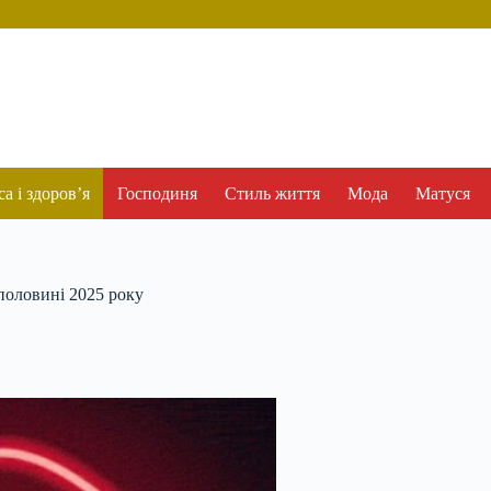
а і здоров’я
Господиня
Стиль життя
Мода
Матуся
 половині 2025 року