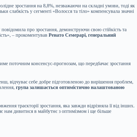
лідне зростання на 8,8%, незважаючи на складні умови, тоді як
ки слабкість у сегменті «Волосся та тіло» компенсувала значні
ву повідомила про зростання, демонструючи свою стійкість та
ість», – прокоментував
Ренато Семерарі, генеральний
атиме поточним консенсус-прогнозам, що передбачає зростання
енш, відчуває себе добре підготовленою до вирішення проблем,
влення,
група залишається оптимістично налаштованою
ення траєкторії зростання, яка завжди відрізняла її від інших.
є нам дивитися в майбутнє з оптимізмом і ще більше