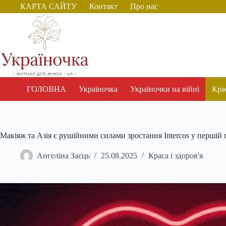
Перейти
КАРТА САЙТУ
Контакт
Про нас
до
вмісту
ГОЛОВНА
Україночка
Україночки на війні
Крас
Макіяж та Азія є рушійними силами зростання Intercos у першій
Ангеліна Заєць
25.08.2025
Краса і здоров'я