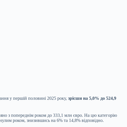
ання у першій половині 2025 року,
зрісши на 5,0%
до 524,9
няно з попереднім роком до 333,1 млн євро. На цю категорію
инулим роком, знизившись на 6% та 14,8% відповідно.