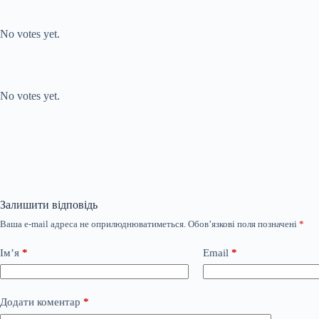
Submit Rating
Rate this item:
No votes yet.
Submit Rating
Rate this item:
No votes yet.
Залишити відповідь
Ваша e-mail адреса не оприлюднюватиметься.
Обов’язкові поля позначені
*
Ім’я
*
Email
*
Додати коментар
*