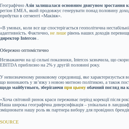
Географічно
Азія залишалася основним двигуном зростання к
регіон EMEA, який продовжує генерувати понад половину доходу 
прибутки в сегменті «Макіяж».
«В умовах, коли все ще спостерігається геополітична нестабільн
адаптивність. Фактично,
не лише
рівень наших доходів перевищи
директор Intercos
.
Обережно оптимістично
Незважаючи на ці сильні показники, Intercos зазначила, що ско
EBITDA приблизно на 2% у другій половині року.
У невизначеному ринковому середовищі, яке характеризується в
що виникають у зв’язку з новою митною політикою, а також пос
щодо майбутнього, зберігаючи
при цьому
обачний погляд на 
«Хоча світовий ринок краси переживає період корекції після рокі
Наша широка географічна диверсифікація – унікальна в ландшафт
зміцнювати нашу роль як партнера вибору для провідних брендів 
SOURCE