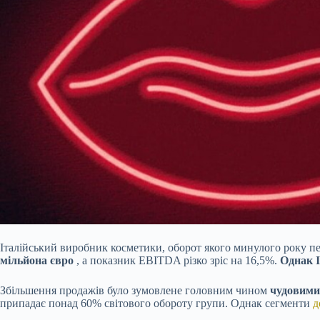
Італійський виробник косметики, оборот якого минулого року п
мільйона євро
, а показник EBITDA різко зріс на 16,5%.
Однак I
Збільшення продажів було зумовлене головним чином
чудовими
припадає понад 60% світового обороту групи. Однак сегменти
д