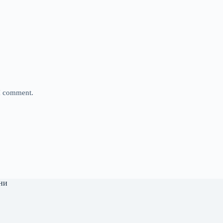
 I comment.
ни