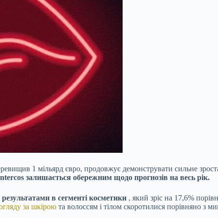
еревищив 1 мільярд євро, продовжує демонструвати сильне зрост
ntercos залишається обережним щодо прогнозів на весь рік.
 результатами в сегменті косметики
, який зріс на 17,6% порів
огляду за шкірою
та волоссям і тілом скоротилися порівняно з м