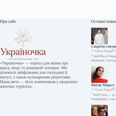
Про сайт
Останні нови
Секрети стилю:
Євген Чорна
“`html Ми в «Укра
натхнення. Сього
«Україночка» — портал для жінок про
красу, моду та домашній затишок. Ми
ділимося лайфхаками для господині й
матусі, а також кулінарними рецептами.
Наша мета — бути помічником у щоденних
Меган Маркл: 
жіночих турботах.
Євген Чорна
“`html Стиль — це 
тенденціями, і сь