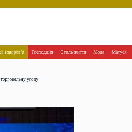
а і здоров’я
Господиня
Стиль життя
Мода
Матуся
 торговельну угоду