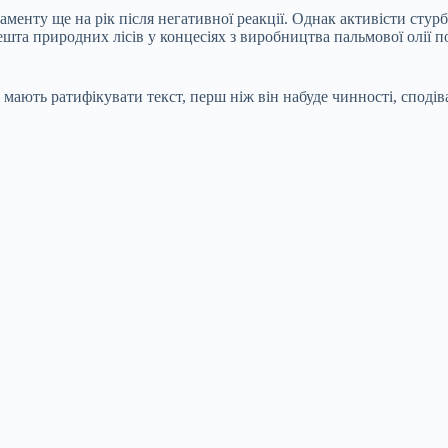
менту ще на рік після негативної реакції. Однак активісти стур
Решта природних лісів у концесіях з виробництва пальмової олії 
мають ратифікувати текст, перш ніж він набуде чинності, сподіва