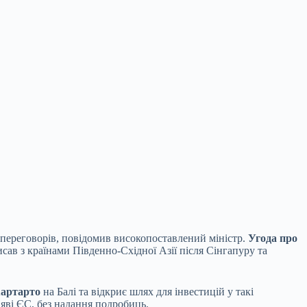
в переговорів, повідомив високопоставлений
міністр.
Угода про
исав з країнами Південно-Східної Азії після Сінгапуру та
Хартарто
на Балі та відкриє шлях для інвестицій у такі
аяві ЄС, без надання подробиць.