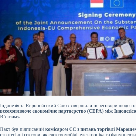
Індонезія та Європейський Союз завершили переговори щодо торг
всеохоплююче економічне партнерство (CEPA) між Індонезі
В’єтнаму.
Пакт був підписаний
комісаром ЄС з питань торгівлі Маро
стратегічні сектори, як електромобілі, електроніка та фармацевт