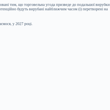
бовані тим, що торговельна угода призведе до подальшої вирубки
потенційно будуть вирубані найближчим часом (і) перетворені на
ємося, у 2027 році.