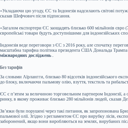
«Укладаючи цю угоду, ЄС та Індонезія надсилають світові поту
сказав Шефчович після підписання.
«Загалом експортери ЄС заощадять близько 600 мільйонів євро (7
європейські товари будуть доступнішими для індонезійських спо
Індонезія веде переговори з ЄС з 2016 року, але спочатку перего
масштабна тарифна політика президента США Дональда Трампа 
міжнародних досліджень
.
Без тарифів
За словами Аїрлангги, близько 80 відсотків індонезійського екс
до блоку, включаючи пальмову олію, взуття, текстиль та рибальст
ЄС є п’ятим за величиною торговельним партнером Індонезії, а о
ринку, в якому проживає близько 280 мільйонів людей, сказав Де
Зв’язки були порушені через такі питання, як запропонована Брю
пальмової олії. Згідно з регламентом ЄС про вирубку лісів, експ
заборонений, якщо вони виробляються на землях, вирубаних післ