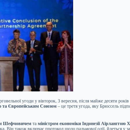
овельної угоди у вівторок, 3 вересня, після майже десяти рокі
єю та Європейським Союзом
– це третя угода, яку Брюссель підп
шем Шефчовичем
та
міністром економіки Індонезії Аїрланггою 
ика. Він також включає протокол щодо пальмової олії, йдеться у з