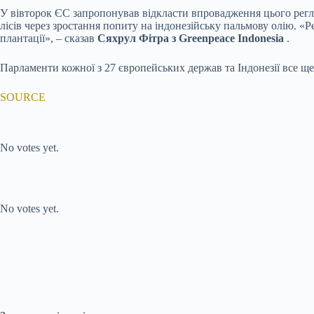
У вівторок ЄС запропонував відкласти впровадження цього регла
лісів через зростання попиту на індонезійську пальмову олію. «
плантації», – сказав
Сяхрул Фітра з Greenpeace Indonesia
.
Парламенти кожної з 27 європейських держав та Індонезії все ще 
SOURCE
Submit Rating
Rate this item:
No votes yet.
Submit Rating
Rate this item:
No votes yet.