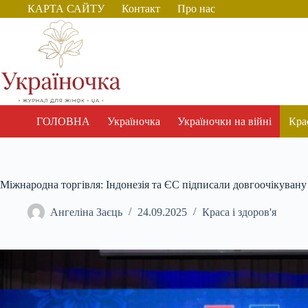
Перейти
КАРТА САЙТУ
Контакт
Про нас
до
вмісту
ГОЛОВНА
Україночка
Україночки на війні
Крас
Міжнародна торгівля: Індонезія та ЄС підписали довгоочікувану
Ангеліна Заєць
24.09.2025
Краса і здоров'я