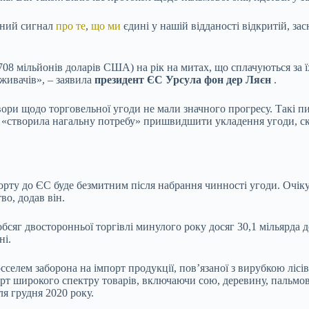
жний сигнал
про те
,
що ми
єдині у нашій відданості відкритій, за
08 мільйонів доларів США) на рік на митах, що сплачуються за ї
живачів», – заявила
президент ЄС Урсула фон дер Ляєн
.
вори щодо торговельної угоди не мали значного прогресу. Такі пи
«створила нагальну потребу» пришвидшити укладення угоди, с
порту до ЄС буде безмитним після набрання чинності угоди. Очік
во, додав він.
бсяг двосторонньої торгівлі минулого року досяг 30,1 мільярда д
ні.
сселем заборона на імпорт продукції, пов’язаної з вирубкою лісі
орт широкого спектру товарів, включаючи сою, деревину, пальмову
я грудня 2020 року.