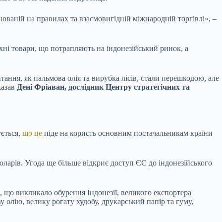
снованій на правилах та взаємовигідній міжнародній торгівлі», –
хні товари, що потрапляють на індонезійський ринок, а
тання, як пальмова олія та вирубка лісів, стали перешкодою, але
казав
Дені Фріаван, дослідник Центру стратегічних та
ується,
що це
піде на користь основним постачальникам країни
оларів. Угода ще більше відкриє доступ ЄС до індонезійського
в, що викликало обурення Індонезії, великого експортера
 олію, велику рогату худобу, друкарський папір та гуму,