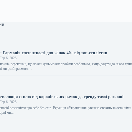
ни
 Гармонія елегантності для жінок 40+ від топ-стилістки
Сер 6, 2026
їночці» переконані, що кожен день можна зробити особливим, якщо додати до нього трі
дні ми розбираємося…
еволюція стилю від королівських рамок до тренду тихої розкоші
Сер 6, 2026
спосіб розповісти про себе без слів. Редакція «Україночки» уважно стежить за останніми
огодні ми…