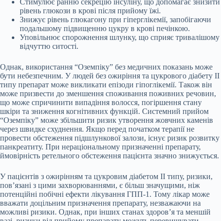
Стимулює ранню секрецію інсуліну, що допомагає знизити
рівень глюкози в крові після прийому їжі.
Знижує рівень глюкагону при гіперглікемії, запобігаючи
подальшому підвищенню цукру в крові печінкою.
Уповільнює спорожнення шлунку, що сприяє тривалішому
відчуттю ситості.
Однак, використання “Оземпіку” без медичних показань може
бути небезпечним. У людей без ожиріння та цукрового діабету II
типу препарат може викликати епізоди гіпоглікемії. Також він
може призвести до зменшення споживання поживних речовин,
що може спричинити випадіння волосся, погіршення стану
шкіри та зниження когнітивних функцій. Системний прийом
“Оземпіку” може збільшити ризик утворення жовчних каменів
через швидке схуднення. Якщо перед початком терапії не
провести обстеження підшлункової залози, існує ризик розвитку
панкреатиту. При нераціональному призначенні препарату,
ймовірність ретельного обстеження пацієнта значно знижується.
У пацієнтів з ожирінням та цукровим діабетом II типу, ризики,
пов’язані з цими захворюваннями, є більш значущими, ніж
потенційні побічні ефекти лікування ГПП-1. Тому лікар може
вважати доцільним призначення препарату, незважаючи на
можливі ризики. Однак, при інших станах здоров’я та меншій
вазі, ризики від прийому препарату можуть перевищувати