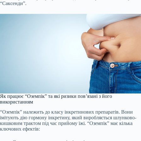
“Саксенди”.
Як працює “Оземпік” та які ризики пов’язані з його
використанням
“Оземпік” належить до класу інкретинових препаратів. Вони
імітують дію гормону інкретину, який виробляється шлунково-
кишковим трактом під час прийому їжі. “Оземпік” має кілька
ключових ефектів: