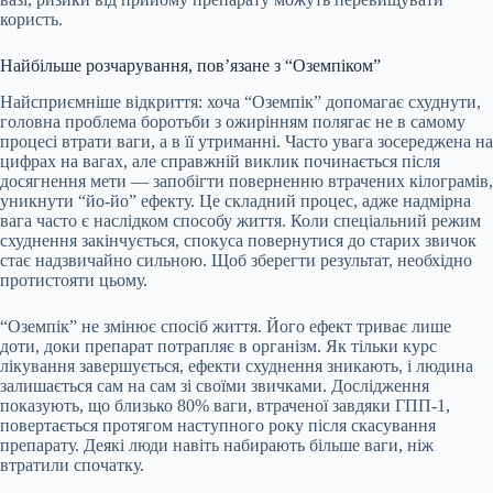
користь.
Найбільше розчарування, пов’язане з “Оземпіком”
Найсприємніше відкриття: хоча “Оземпік” допомагає схуднути,
головна проблема боротьби з ожирінням полягає не в самому
процесі втрати ваги, а в її утриманні. Часто увага зосереджена на
цифрах на вагах, але справжній виклик починається після
досягнення мети — запобігти поверненню втрачених кілограмів,
уникнути “йо-йо” ефекту. Це складний процес, адже надмірна
вага часто є наслідком способу життя. Коли спеціальний режим
схуднення закінчується, спокуса повернутися до старих звичок
стає надзвичайно сильною. Щоб зберегти результат, необхідно
протистояти цьому.
“Оземпік” не змінює спосіб життя. Його ефект триває лише
доти, доки препарат потрапляє в організм. Як тільки курс
лікування завершується, ефекти схуднення зникають, і людина
залишається сам на сам зі своїми звичками. Дослідження
показують, що близько 80% ваги, втраченої завдяки ГПП-1,
повертається протягом наступного року після скасування
препарату. Деякі люди навіть набирають більше ваги, ніж
втратили спочатку.