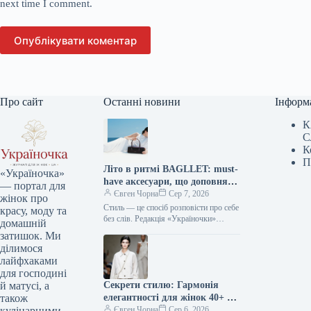
next time I comment.
Опублікувати коментар
Про сайт
Останні новини
Інформ
К
С
К
П
Літо в ритмі BAGLLET: must-
«Україночка»
have аксесуари, що доповнять
— портал для
твій фешн-образ
Євген Чорна
Сер 7, 2026
жінок про
Стиль — це спосіб розповісти про себе
красу, моду та
без слів. Редакція «Україночки»
домашній
уважно стежить за останніми
затишок. Ми
тенденціями, і сьогодні ми
ділимося
підготували…
лайфхаками
для господині
Секрети стилю: Гармонія
й матусі, а
елегантності для жінок 40+ від
також
топ-стилістки
Євген Чорна
Сер 6, 2026
кулінарними