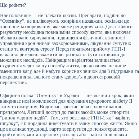
Що робити?
Найголовніше — не плекати ілюзій. Препарати, подібні до
“Оземпіку”, не виліковують ожиріння назавжди, оскільки це
хронічне захворювання, яке може рецидивувати. Для стійкого
результату необхідна повна зміна способу життя, яка включає
збалансоване харчування, підвищення фізичної активності,
управління хронічними захворюваннями, лікування супутніх
станів та контроль стресу. Перед початком прийому ГПП-1
важливо ретельно зважити всі ризики та бути готовими до
можливих наслідків. Найкращим варіантом залишається
схуднення через зміну способу життя, що дозволяє не лише
зменшити вагу, але й набути корисних звичок для її підтримки та
покращення загального стану здоров’я в довгостроковій
перспективі.
Офіційна поява “Оземпіку” в Україні — це значний крок, який
відкриває нові можливості для лікування цукрового діабету II
типу та ожиріння. Водночас, зростає ризик зловживання
препаратом. Легший доступ до таких засобів може створити
“ринок марних надій”. Тим, хто розглядає ГПП-1 як “чарівну
пігулку”, я б порадила інвестувати в зміну способу життя. Якщо
це викликає труднощі, варто звернутися до психотерапевта,
пройти лікування харчових розладів або знайти інші шляхи