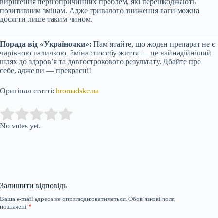
вирішення першопричинних проблем, які перешкоджають
позитивним змінам. Адже тривалого зниження ваги можна
досягти лише таким чином.
Порада від «Україночки»:
Пам’ятайте, що жоден препарат не є
чарівною паличкою. Зміна способу життя — це найнадійніший
шлях до здоров’я та довгострокового результату. Дбайте про
себе, адже ви — прекрасні!
Оригінал статті:
hromadske.ua
Submit Rating
Rate this item:
No votes yet.
Залишити відповідь
Ваша e-mail адреса не оприлюднюватиметься.
Обов’язкові поля
позначені
*