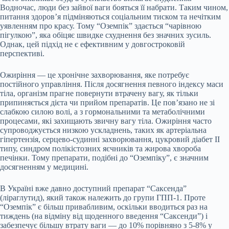
Водночас, люди без зайвої ваги бояться її набрати. Таким чином,
питання здоров’я підміняються соціальним тиском та нечітким
уявленням про красу. Тому “Оземпік” здається “чарівною
пігулкою”, яка обіцяє швидке схуднення без значних зусиль.
Однак, цей підхід не є ефективним у довгостроковій
перспективі.
Ожиріння — це хронічне захворювання, яке потребує
постійного управління. Після досягнення певного індексу маси
тіла, організм прагне повернути втрачену вагу, як тільки
припиняється дієта чи прийом препаратів. Це пов’язано не зі
слабкою силою волі, а з гормональними та метаболічними
процесами, які захищають звичну вагу тіла. Ожиріння часто
супроводжується низкою ускладнень, таких як артеріальна
гіпертензія, серцево-судинні захворювання, цукровий діабет II
типу, синдром полікістозних яєчників та жирова хвороба
печінки. Тому препарати, подібні до “Оземпіку”, є значним
досягненням у медицині.
В Україні вже давно доступний препарат “Саксенда”
(ліраглутид), який також належить до групи ГПП-1. Проте
“Оземпік” є більш привабливим, оскільки вводиться раз на
тиждень (на відміну від щоденного введення “Саксенди”) і
забезпечує більшу втрату ваги — до 10% порівняно з 5-8% у