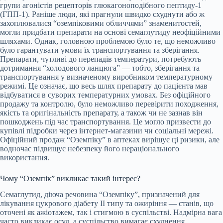
групи агоністів рецепторів глюкагоноподібного пептиду-1
(ГПП-1). Раніше люди, які прагнули швидко схуднути або ж
захоплювалися “оземпіковими обличчями” знаменитостей,
могли придбати препарати на основі семаглутиду неофіційними
шляхами. Однак, головною проблемою було те, що неможливо
було гарантувати умови їх транспортування та зберігання.
Препарати, чутливі до перепадів температури, потребують
дотримання “холодового ланцюга” — тобто, зберігання та
транспортування у визначеному виробником температурному
режимі. Це означає, що весь шлях препарату до пацієнта мав
відбуватися в суворих температурних умовах. Без офіційного
продажу та контролю, було неможливо перевірити походження,
якість та оригінальність препарату, а також чи не зазнав він
пошкоджень під час транспортування. Це могло призвести до
купівлі підробки через інтернет-магазини чи соціальні мережі.
Офіційний продаж “Оземпіку” в аптеках вирішує ці ризики, але
водночас підвищує небезпеку його нераціонального
використання.
Чому “Оземпік” викликає такий інтерес?
Семаглутид, діюча речовина “Оземпіку”, призначений для
лікування цукрового діабету II типу та ожиріння — станів, що
оточені як ажіотажем, так і стигмою в суспільстві. Надмірна вага
часто викликає осуд, а суспільство вимагає схуднення.