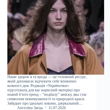
Наше здоров’я та врода — це головний ресурс,
який допомагає відчувати себе впевнено
кожного дня. Редакція «Україночки»
підготувала для вас корисний матеріал про
новий б’юті-тренд – “недбалу” зачіску, яка стає
символом невимушеності та природної краси.
Забудьте про ідеальні локони, дзеркальний…
Ангеліна Заєць
11.07.2026