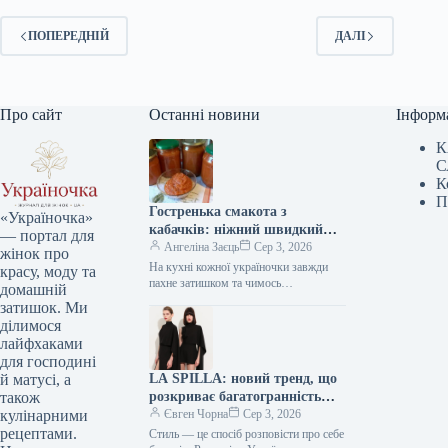
ПОПЕРЕДНІЙ
ДАЛІ
Про сайт
Останні новини
Інформ
К
С
К
П
Гостренька смакота з
«Україночка»
кабачків: ніжний швидкий
— портал для
рецепт, гості будуть у захваті,
Ангеліна Заєць
Сер 3, 2026
жінок про
а це секрет приготування
На кухні кожної україночки завжди
красу, моду та
пахне затишком та чимось
домашній
смачненьким. Редакція «Україночки»
затишок. Ми
знайшла для вас чудовий рецепт
ділимося
гостренької закуски з…
лайфхаками
для господині
LA SPILLA: новий тренд, що
й матусі, а
розкриває багатогранність
також
вашого стилю.Must-have
Євген Чорна
Сер 3, 2026
кулінарними
сезону!
рецептами.
Стиль — це спосіб розповісти про себе