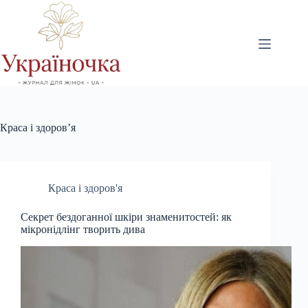
Перейти
до
вмісту
Краса і здоров’я
Краса і здоров'я
Секрет бездоганної шкіри знаменитостей: як
мікронідлінг творить дива