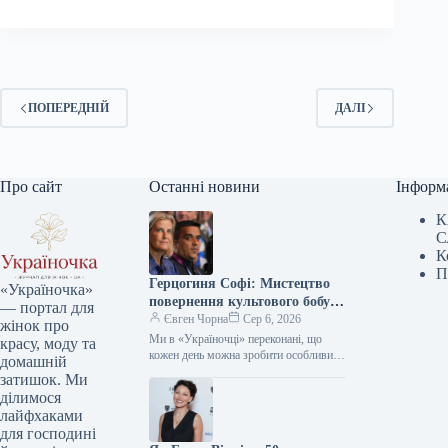
ПОПЕРЕДНІЙ
ДАЛІ
Про сайт
Останні новини
Інформ
К
С
К
П
Герцогиня Софі: Мистецтво
«Україночка»
повернення культового бобу
— портал для
90-х у новій грані розкішної
Євген Чорна
Сер 6, 2026
жінок про
гармонії
Ми в «Україночці» переконані, що
красу, моду та
кожен день можна зробити особливим,
домашній
якщо додати до нього трішки
затишок. Ми
натхнення. Сьогодні ми розбираємося
ділимося
в…
лайфхаками
для господині