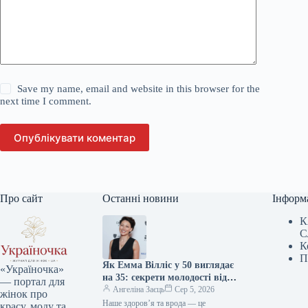
Save my name, email and website in this browser for the
next time I comment.
Опублікувати коментар
Про сайт
Останні новини
Інформ
К
С
К
П
Як Емма Вілліс у 50 виглядає
«Україночка»
на 35: секрети молодості від
— портал для
зірки
Ангеліна Заєць
Сер 5, 2026
жінок про
Наше здоров’я та врода — це
красу, моду та