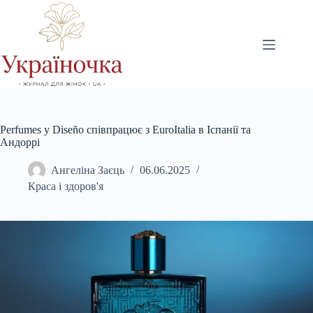
Перейти
до
вмісту
Perfumes y Diseño співпрацює з EuroItalia в Іспанії та
Андоррі
Ангеліна Заєць
06.06.2025
Краса і здоров'я