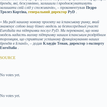
бренди, які, безсумнівно, залишили і продовжуватимуть
залишати свій слід у споживачів»,
– прокоментував
Педро
Тролез Кортіна,
генеральний директор
PyD
.
«
Ми раді нашому новому проєкту на іспанському ринку, який
знаменує собою іншу бізнес-модель за безпосередньої участі
EuroItalia та підтримки послуг PyD. Ми переконані, що нова
модель надасть вагому підтримку нашим іспанським роздрібним
торговцям, що сприятиме успішному функціонуванню наших
брендів в Іспанії», –
додав
Клаудіо Тенан, директор з експорту
EuroItalia
.
SOURCE
Submit Rating
Rate this item:
No votes yet.
Submit Rating
Rate this item:
No votes yet.