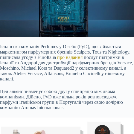
Іспанська компанія Perfumes y Diseño (PyD), що займається
маркетингом парфумерних брендів Scalpers, Tous та Nightology,
підписала угоду з EuroItalia
про надання
послуг
підтримки в
Іспанії та Андоррі для дистрибуції парфумерних брендів Versace,
Moschino, Michael Kors та Dsquared2 у селективному каналі, а
також Atelier Versace, Atkinsons, Brunello Cucinelli у нішевому
каналі.
Цей альянс знаменує собою другу співпрацю між двома
компаніями. Дійсно, PyD вже кілька років розповсюджує
парфуми італійської групи в Португалії через свою дочірню
компанію Aromas Internacionais.