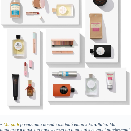
«
Ми раді
розпочати новий і плідний етап з EuroItalia. Ми
пишаємося тим, що просуваємо на ринок ці культові парфумерні