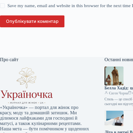
Save my name, email and website in this browser for the next time
Опублікувати коментар
Про сайт
Останні нови
Белла Хадід: 
Євген Чорна
Стиль — це спосіб 
сьогодні ми підго
«Україночка» — портал для жінок про
красу, моду та домашній затишок. Ми
ділимося лайфхаками для господині й
матусі, а також кулінарними рецептами.
Наша мета — бути помічником у щоденних
Літо в ритмі 