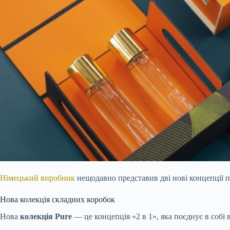
Німецький виробник
нещодавно представив дві нові концепції 
Нова колекція складних коробок
Нова
колекція Pure
— це концепція «2 в 1», яка поєднує в
собі 