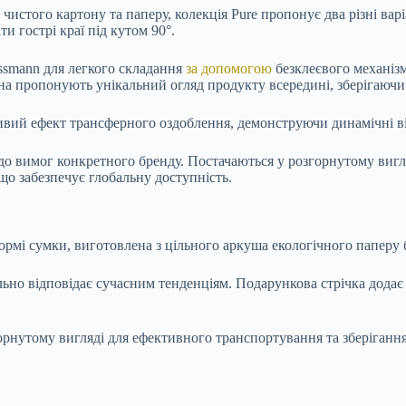
чистого картону та паперу, колекція Pure пропонує два різні вар
и гострі краї під кутом 90°.
ssmann для легкого складання
за допомогою
безклеєвого механізм
кна пропонують унікальний огляд продукту всередині, зберігаюч
ивий ефект трансферного оздоблення, демонструючи динамічні ві
о вимог конкретного бренду. Постачаються у розгорнутому вигляд
що забезпечує глобальну доступність.
рмі сумки, виготовлена з цільного аркуша екологічного паперу 
льно відповідає сучасним тенденціям. Подарункова стрічка дод
згорнутому вигляді для ефективного транспортування та зберіганн