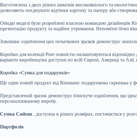
Виготовлена з двох різних шматків високоякісного та екологічно 
дозволяють поєднувати відтінки картону та паперу або створюват
Обидві моделі були розроблені власною командою дизайнерів Ri
презентацію продукту та надійне утримання. Непомітні бічні ві
Зовнішнє оздоблення цих початкових зразків демонструє захопл
Коробки для колекції Pure повністю налаштовуються відповідно д
варіанти виробництва доступні по всій Європі, Америці та Азії, 
Коробка «Сумка для подарунків»
Ще один новий продукт від Rissmann: подарункова скринька у фо
Представлений зразок демонструє блискуче оздоблення, що ідеа
персоналізованому виробу.
Сумка Cadeau
, доступна в різних розмірах, постачається у ро
Портфоліо