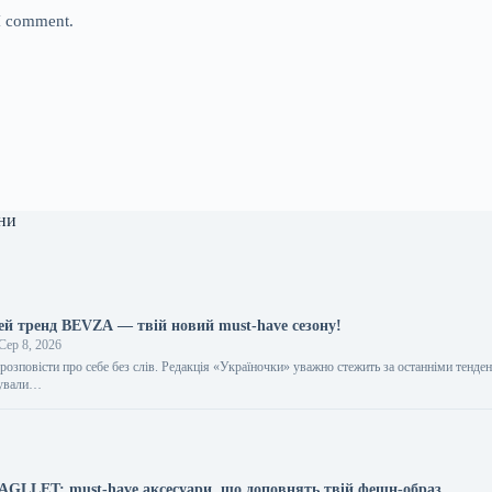
 I comment.
ни
цей тренд BEVZA — твій новий must-have сезону!
Сер 8, 2026
розповісти про себе без слів. Редакція «Україночки» уважно стежить за останніми тенден
тували…
BAGLLET: must-have аксесуари, що доповнять твій фешн-образ