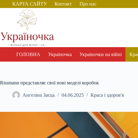
Перейти
КАРТА САЙТУ
Контакт
Про нас
до
вмісту
ГОЛОВНА
Україночка
Україночки на війні
Крас
Rissmann представляє свої нові моделі коробок
Ангеліна Заєць
04.06.2025
Краса і здоров'я