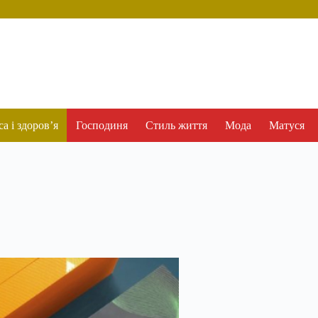
а і здоров’я
Господиня
Стиль життя
Мода
Матуся