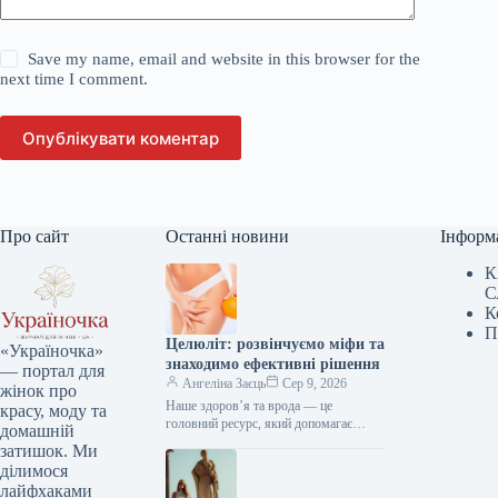
Save my name, email and website in this browser for the
next time I comment.
Опублікувати коментар
Про сайт
Останні новини
Інформ
К
С
К
П
Целюліт: розвінчуємо міфи та
«Україночка»
знаходимо ефективні рішення
— портал для
Ангеліна Заєць
Сер 9, 2026
жінок про
Наше здоров’я та врода — це
красу, моду та
головний ресурс, який допомагає
домашній
відчувати себе впевнено кожного дня.
затишок. Ми
Редакція «Україночки» підготувала
ділимося
для вас…
лайфхаками