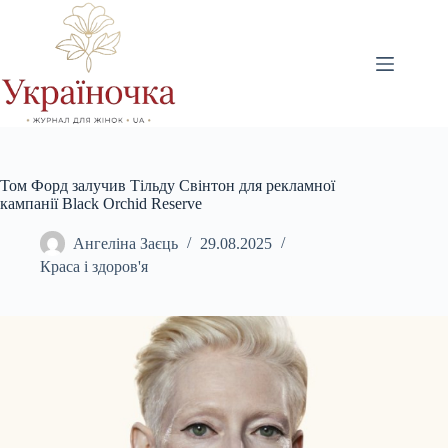
Перейти
до
вмісту
Том Форд залучив Тільду Свінтон для рекламної
кампанії Black Orchid Reserve
Ангеліна Заєць
29.08.2025
Краса і здоров'я