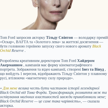
Tom Ford запросив акторку
Тільду Свінтон
— володарку премій
«Оскар», BAFTA та «Золотого лева» за життєві досягнення —
бути головною героїнею запуску свого нового аромату
Black
Orchid
Reserve
.
Розроблена креативним директором Tom Ford
Хайдером
Акерманном
, кампанія має форму кінематографічного
портрета. Зображення та відео кампанії, створені
Інез та Вінуд
,
що вийдуть 1 вересня, відображають Тільду Свінтон у плавному
русі, втілюючи «магнетичну силу природи».
«
Для мене
велика честь бути частиною історії легендарної
Black Orchid від Тома Форда. Трансформація, розмиття меж та
оспівування магічних властивостей завжди приваблювали мене;
Black Orchid Reserve — це саме така чарівність»,
— сказала
акторка.