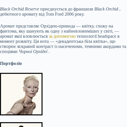
Black Orchid Reserve
приєднується до франшизи
Black Orchid
,
дебютного аромату від Tom Ford 2006 року.
Аромат представляє Орхідею-привида — квітку, схожу на
фантома, яку шанують як одну з найневловиміших у світі, —
аромат якої вловлюється
за допомогою
технології headspace в
момент розквіту. Ця нота — «декадентська біла квітка», що
створює яскравий контраст із насиченими, темними акордами та
спеціями
Чорної Орхідеї
.
Портфоліо