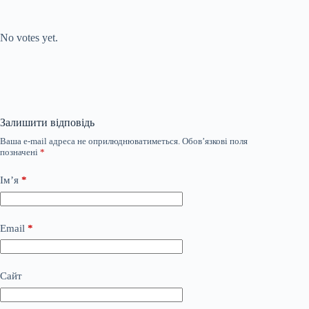
Submit Rating
Rate this item:
No votes yet.
Залишити відповідь
Ваша e-mail адреса не оприлюднюватиметься.
Обов’язкові поля
позначені
*
Ім’я
*
Email
*
Сайт