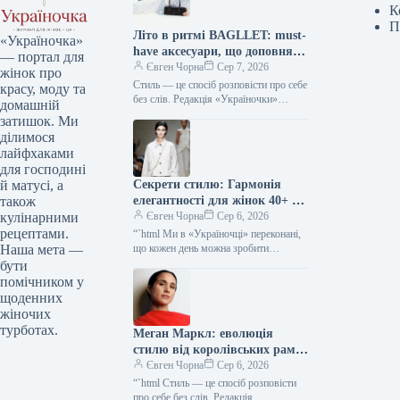
К
П
Літо в ритмі BAGLLET: must-
«Україночка»
have аксесуари, що доповнять
— портал для
твій фешн-образ
Євген Чорна
Сер 7, 2026
жінок про
Стиль — це спосіб розповісти про себе
красу, моду та
без слів. Редакція «Україночки»
домашній
уважно стежить за останніми
затишок. Ми
тенденціями, і сьогодні ми
ділимося
підготували…
лайфхаками
для господині
Секрети стилю: Гармонія
й матусі, а
елегантності для жінок 40+ від
також
топ-стилістки
Євген Чорна
Сер 6, 2026
кулінарними
рецептами.
“`html Ми в «Україночці» переконані,
що кожен день можна зробити
Наша мета —
особливим, якщо додати до нього
бути
трішки натхнення. Сьогодні ми
помічником у
розбираємося…
щоденних
жіночих
турботах.
Меган Маркл: еволюція
стилю від королівських рамок
до тренду тихої розкоші
Євген Чорна
Сер 6, 2026
“`html Стиль — це спосіб розповісти
про себе без слів. Редакція