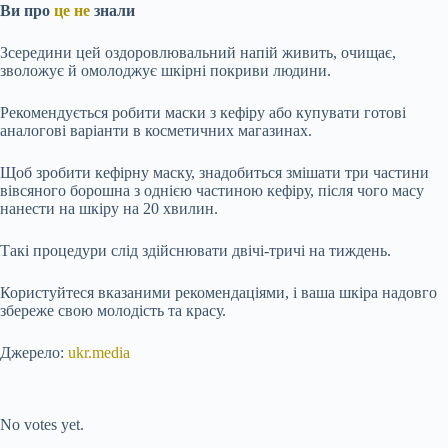
Ви про
це не
знали
Зсередини цей оздоровлювальний напій живить, очищає,
зволожує й омолоджує шкірні покриви людини.
Рекомендується робити маски з
кефіру або купувати готові
аналогові варіанти в косметичних магазинах.
Щоб зробити кефірну маску, знадобиться змішати три частини
вівсяного борошна з однією частиною кефіру, після чого масу
нанести на шкіру на 20 хвилин.
Такі процедури слід здійснювати двічі-тричі на тиждень.
Користуйтеся вказаними рекомендаціями, і ваша шкіра надовго
збереже свою молодість та красу.
Джерело:
ukr.media
Submit Rating
Rate this item:
No votes yet.