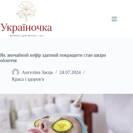
Перейти
до
вмісту
Як звичайний кефір здатний покращити стан шкіри
обличчя
Ангеліна Заєць
24.07.2024
Краса і здоров'я