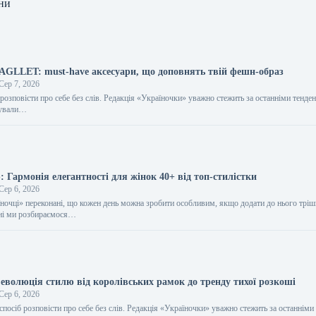
ни
BAGLLET: must-have аксесуари, що доповнять твій фешн-образ
Сер 7, 2026
розповісти про себе без слів. Редакція «Україночки» уважно стежить за останніми тенден
тували…
 Гармонія елегантності для жінок 40+ від топ-стилістки
Сер 6, 2026
їночці» переконані, що кожен день можна зробити особливим, якщо додати до нього трі
дні ми розбираємося…
еволюція стилю від королівських рамок до тренду тихої розкоші
Сер 6, 2026
спосіб розповісти про себе без слів. Редакція «Україночки» уважно стежить за останніми