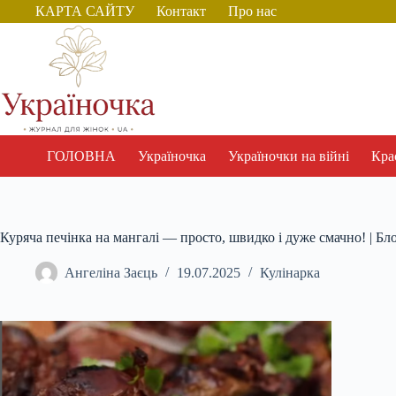
Перейти
КАРТА САЙТУ
Контакт
Про нас
до
вмісту
ГОЛОВНА
Україночка
Україночки на війні
Крас
Куряча печінка на мангалі — просто, швидко і дуже смачно! | Бл
Ангеліна Заєць
19.07.2025
Кулінарка