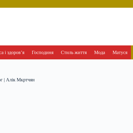
а і здоров’я
Господиня
Стиль життя
Мода
Матуся
ог | Алік Мкртчян