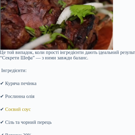
Це той випадок, коли прості інгредієнти дають ідеальний результ
“Секрети Шефа” — з ними завжди баланс.
Інгредієнти:
✔ Куряча печінка
✔ Рослинна олія
✔
Соєвий соус
✔ Сіль та чорний перець