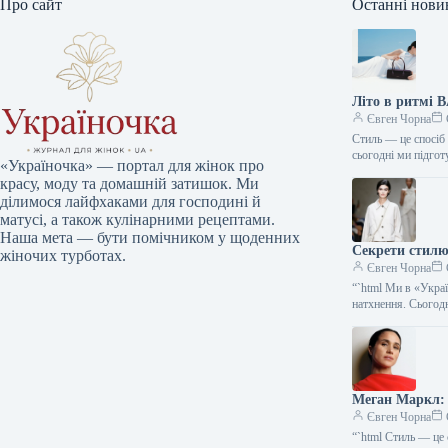
Про сайт
Останні нови
Літо в ритмі 
Євген Чорна
Стиль — це спосіб 
сьогодні ми підго
«Україночка» — портал для жінок про
красу, моду та домашній затишок. Ми
ділимося лайфхаками для господині й
матусі, а також кулінарними рецептами.
Наша мета — бути помічником у щоденних
Секрети стилю:
жіночих турботах.
Євген Чорна
“`html Ми в «Укра
натхнення. Сього
Меган Маркл: 
Євген Чорна
“`html Стиль — це 