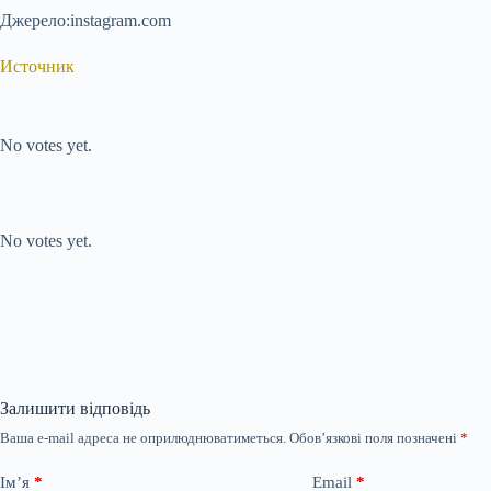
Джерело:instagram.com
Источник
Submit Rating
Rate this item:
No votes yet.
Submit Rating
Rate this item:
No votes yet.
Залишити відповідь
Ваша e-mail адреса не оприлюднюватиметься.
Обов’язкові поля позначені
*
Ім’я
*
Email
*