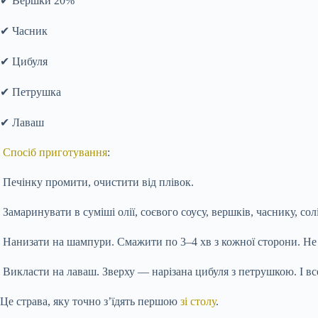
✔ Вершки 20%
✔ Часник
✔ Цибуля
✔ Петрушка
✔ Лаваш
Спосіб приготування
:
Печінку промити, очистити від плівок.
Замаринувати в суміші олії, соєвого соусу, вершків, часнику, со
Нанизати на шампури. Смажити по 3–4 хв з кожної сторони. Не
Викласти на лаваш. Зверху — нарізана цибуля з петрушкою. І вс
Це страва, яку точно з’їдять першою
зі столу
.