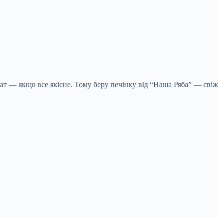
ат — якщо все якісне. Тому беру печінку від “Наша Ряба” — свіжа,